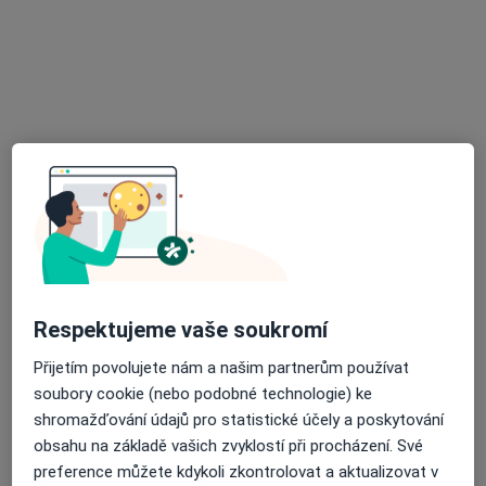
Ordinace PL stomatologa
Tento specialista nenabízí online rezervaci termínu na této adrese.
Rezervovat termín
K dispozici jsou specialisté
Tito specialisté se nacházejí mimo Zruč nad Sázavou,
středočeský, v oblastech blízkých vašemu
vyhledávání.
Respektujeme vaše soukromí
Přijetím povolujete nám a našim partnerům používat
soubory cookie (nebo podobné technologie) ke
shromažďování údajů pro statistické účely a poskytování
obsahu na základě vašich zvyklostí při procházení. Své
preference můžete kdykoli zkontrolovat a aktualizovat v