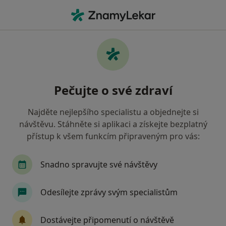
Hla
Zubař • Zruč nad Sázavou, středočeský
Filtry
• 1
Mapa
Doporučení zubaři s Všeobecná zdravotní
Pečujte o své zdraví
pojišťovna Zruč nad Sázavou
Jak řadíme výsledky vyhledávání?
Najděte nejlepšího specialistu a objednejte si
návštěvu. Stáhněte si aplikaci a získejte bezplatný
přístup k všem funkcím připraveným pro vás:
Snadno spravujte své návštěvy
Odesílejte zprávy svým specialistům
MUDr. Libuše Pletichová
Dostávejte připomenutí o návštěvě
Zubař