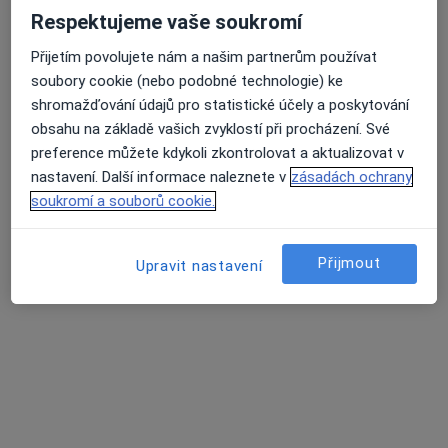
Respektujeme vaše soukromí
26 názorů
Přijetím povolujete nám a našim partnerům používat
K Nemocnici 2231/75, Nový Jičín
•
Mapa
Průměrné hodnocení na Apple a Play Store 4.5
soubory cookie (nebo podobné technologie) ke
COMFORTDENT
shromažďování údajů pro statistické účely a poskytování
Ošetření zubního kazu
od 532 kč
obsahu na základě vašich zvyklostí při procházení. Své
Tento specialista nenabízí online rezervaci termínu na této adrese.
preference můžete kdykoli zkontrolovat a aktualizovat v
nastavení. Další informace naleznete v
zásadách ochrany
Rezervovat termín
soukromí a souborů cookie.
Přijmout
Upravit nastavení
MUDr. Robin Fingerhútt
Zubař, Chirurg