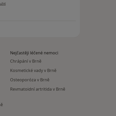
 uživatele Váš účet byl odstraněn
užití
Nejčastěji léčené nemoci
Chrápání v Brně
Kosmetické vady v Brně
Osteoporóza v Brně
Revmatoidní artritida v Brně
ně