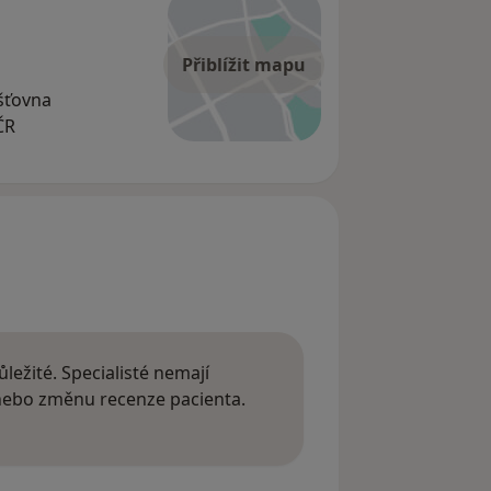
Přiblížit mapu
išťovna
ČR
ležité. Specialisté nemají
 nebo změnu recenze pacienta.
 o názorech