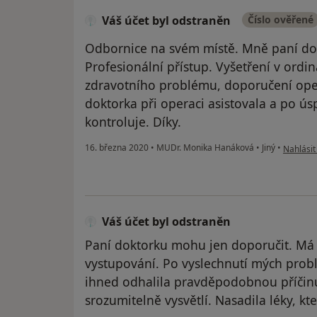
Váš účet byl odstraněn
Číslo ověřené
Odbornice na svém místě. Mně paní dok
Profesionální přístup. Vyšetření v ordin
zdravotního problému, doporučení ope
doktorka při operaci asistovala a po ú
kontroluje. Díky.
podle ná
16. března 2020
•
MUDr. Monika Hanáková
•
Jiný
•
Nahlásit
Váš účet byl odstraněn
Paní doktorku mohu jen doporučit. Má v
vystupování. Po vyslechnutí mých prob
ihned odhalila pravděpodobnou příčinu
srozumitelně vysvětlí. Nasadila léky, k