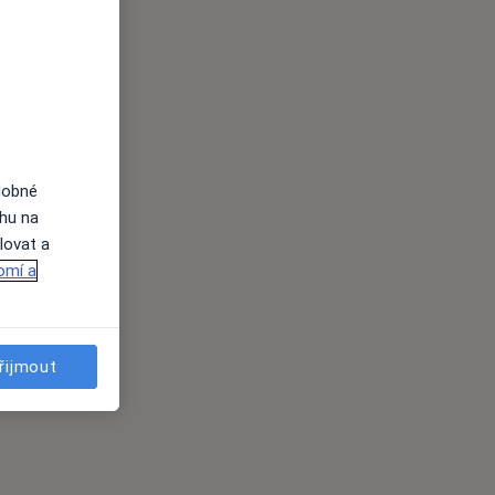
dobné
ahu na
lovat a
omí a
řijmout