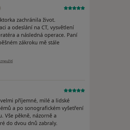
torka zachránila život.
aci a odeslání na CT, vysvětlení
ratéra a následná operace. Paní
spěšném zákroku mě stále
zoru uživatele Váš účet byl odstraněn
 zneužití
elmi příjemné, milé a lidské
lémů a po sonografickém vyšetření
. Vše pěkně, názorně a
teré do dvou dnů zabraly.