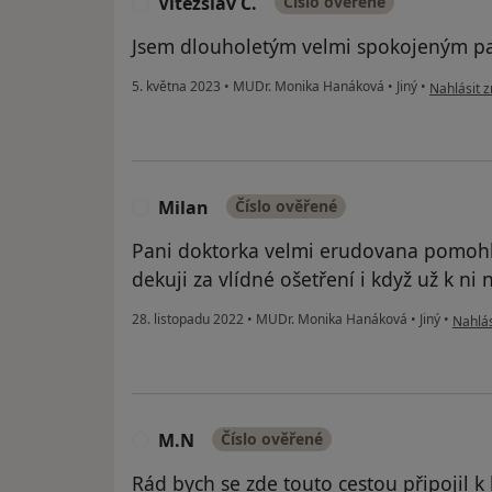
Vítězslav C.
Číslo ověřené
V
Jsem dlouholetým velmi spokojeným pa
podle názo
5. května 2023
•
MUDr. Monika Hanáková
•
Jiný
•
Nahlásit z
Milan
Číslo ověřené
M
Pani doktorka velmi erudovana pomohl
dekuji za vlídné ošetření i když už k 
podle 
28. listopadu 2022
•
MUDr. Monika Hanáková
•
Jiný
•
Nahlás
M.N
Číslo ověřené
M
Rád bych se zde touto cestou připojil 