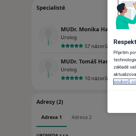
Specialisté
MUDr. Monika Hanáková
Urolog
Respekt
57 názorů
Přijetím p
technologi
MUDr. Tomáš Hanák
základě vaš
Urolog
aktualizova
10 názorů
souborů co
Adresy (2)
Adresa 1
Adresa 2
UROMEDA s.r.o.