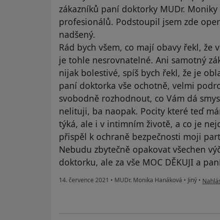
zákazníků paní doktorky MUDr. Moniky 
profesionálů. Podstoupil jsem zde oper
nadšený.
Rád bych všem, co mají obavy řekl, že v
je tohle nesrovnatelné. Ani samotný zá
nijak bolestivé, spíš bych řekl, že je ob
paní doktorka vše ochotně, velmi podro
svobodně rozhodnout, co Vám dá smysl 
nelituji, ba naopak. Pocity které teď m
týká, ale i v intimním životě, a co je ne
přispěl k ochraně bezpečnosti moji par
Nebudu zbytečně opakovat všechen výče
doktorku, ale za vše MOC DĚKUJI a paní 
podle 
14. července 2021
•
MUDr. Monika Hanáková
•
Jiný
•
Nahlás