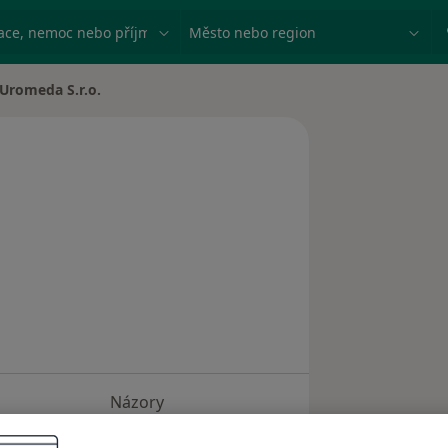
ace, nemoc nebo příjmení
Město nebo region
Uromeda S.r.o.
a
Názory