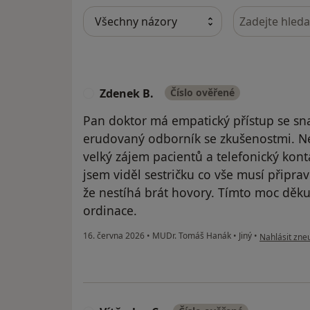
Hledejte v ná
Zdenek B.
Číslo ověřené
Z
Pan doktor má empatický přístup se s
erudovaný odborník se zkušenostmi. Ne
velký zájem pacientů a telefonický kont
jsem viděl sestričku co vše musí připrav
že nestíhá brát hovory. Tímto moc děkuj
ordinace.
podle názoru
16. června 2026
•
MUDr. Tomáš Hanák
•
Jiný
•
Nahlásit zneu