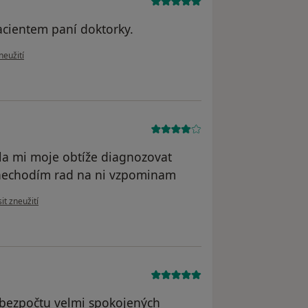
cientem paní doktorky.
ru uživatele Vítězslav C.
neužití
a mi moje obtíže diagnozovat
ni nechodím rad na ni vzpominam
názoru uživatele Milan
it zneužití
k bezpočtu velmi spokojených