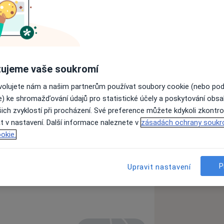
Ověřte svou pojišťovnu
ujeme vaše soukromí
ovolujete nám a našim partnerům používat soubory cookie (nebo po
e) ke shromažďování údajů pro statistické účely a poskytování obs
ich zvyklostí při procházení. Své preference můžete kdykoli zkontro
t v nastavení. Další informace naleznete v
zásadách ochrany soukr
okie.
P
Upravit nastavení