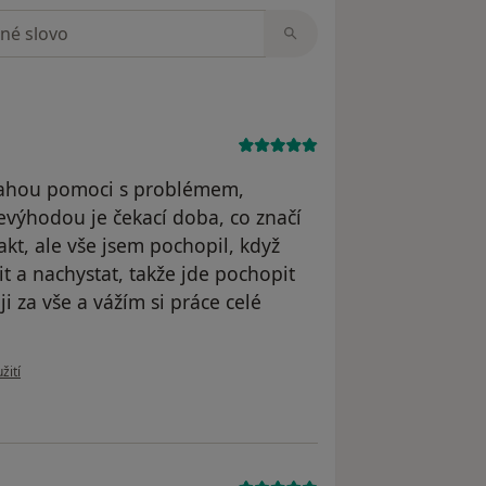
zorech
nahou pomoci s problémem,
výhodou je čekací doba, co značí
akt, ale vše jsem pochopil, když
it a nachystat, takže jde pochopit
i za vše a vážím si práce celé
 uživatele Zdenek B.
žití