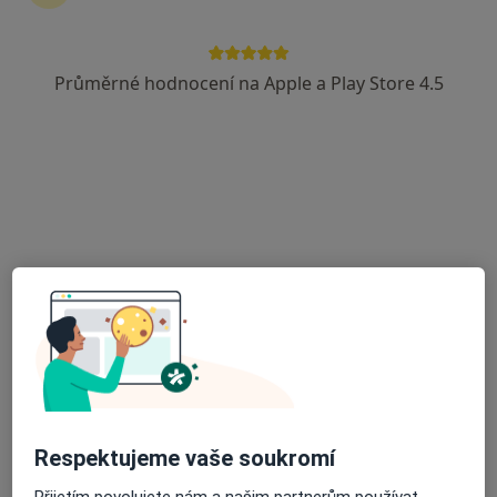
Průměrné hodnocení na Apple a Play Store 4.5
Medicinské a estetické centrum Markin
Dietolog, Gynekolog, Sexuolog
105 názorů
Žukovského 888/2, Praha
•
Mapa
Medicinské a estetické centrum Markin
Tato klinika nemá specialisty s dostupnými termíny v online kalendáři
Zobrazit profil
Respektujeme vaše soukromí