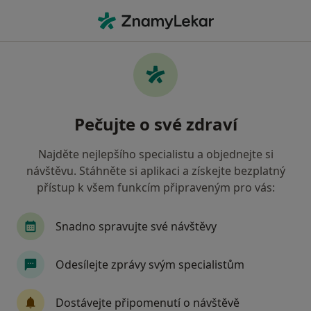
Hla
Dietologie
Filtry
• 1
Mapa
Dietologie
Pečujte o své zdraví
Jak řadíme výsledky vyhledávání?
Najděte nejlepšího specialistu a objednejte si
návštěvu. Stáhněte si aplikaci a získejte bezplatný
Vyberte město, ve kterém hledáte specialistu
přístup k všem funkcím připraveným pro vás:
Praha
Snadno spravujte své návštěvy
Odesílejte zprávy svým specialistům
Dostávejte připomenutí o návštěvě