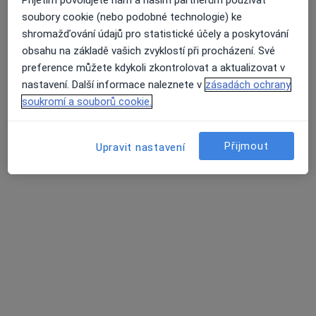
Přijetím povolujete nám a našim partnerům používat
soubory cookie (nebo podobné technologie) ke
Centrum kardiovaskulární péče Neuron
shromažďování údajů pro statistické účely a poskytování
Medical s.r.o.
obsahu na základě vašich zvyklostí při procházení. Své
Dietolog, Kardiolog, Neurolog
preference můžete kdykoli zkontrolovat a aktualizovat v
nastavení. Další informace naleznete v
zásadách ochrany
Adresa 1
Adresa 2
soukromí a souborů cookie.
Polní 3, Brno
•
Mapa
Přijmout
Upravit nastavení
Centrum kardiovaskulární péče Neuron Medical s.r.o.
Tato klinika nemá specialisty s dostupnými termíny v online kalendáři
Zobrazit profil