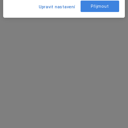
Přijmout
Upravit nastavení
Nuselská Poliklinika
·
Více
Diagnostik, Chirurg, Gynekolog
15 názorů
Táborská 325/57, Praha
•
Mapa
Nuselská Poliklinika
Tato klinika nemá specialisty s dostupnými termíny v online kalendáři
Zobrazit profil