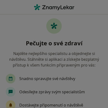
Hla
Diagnostika • Praha, hl město Praha
Filtry
• 1
Mapa
Diagnostika Praha
Pečujte o své zdraví
Jak řadíme výsledky vyhledávání?
Najděte nejlepšího specialistu a objednejte si
návštěvu. Stáhněte si aplikaci a získejte bezplatný
Jakou pojišťovnu máte?
přístup k všem funkcím připraveným pro vás:
Všeobecná zdravotní pojišťovna
Zdravotní poj
Snadno spravujte své návštěvy
Odesílejte zprávy svým specialistům
Dostávejte připomenutí o návštěvě