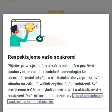
Průměrné hodnocení na Apple a Play Store 4.5
Poliklinika Zbraslav
·
Více
Diagnostik, Dermatolog, Gynekolog
24 názorů
Žitavského 497, Praha
•
Mapa
Poliklinika Zbraslav
Tato klinika nemá specialisty s dostupnými termíny v online kalendáři
Respektujeme vaše soukromí
Zobrazit profil
Přijetím povolujete nám a našim partnerům používat
soubory cookie (nebo podobné technologie) ke
shromažďování údajů pro statistické účely a poskytování
obsahu na základě vašich zvyklostí při procházení. Své
preference můžete kdykoli zkontrolovat a aktualizovat v
nastavení. Další informace naleznete v
zásadách ochrany
soukromí a souborů cookie.