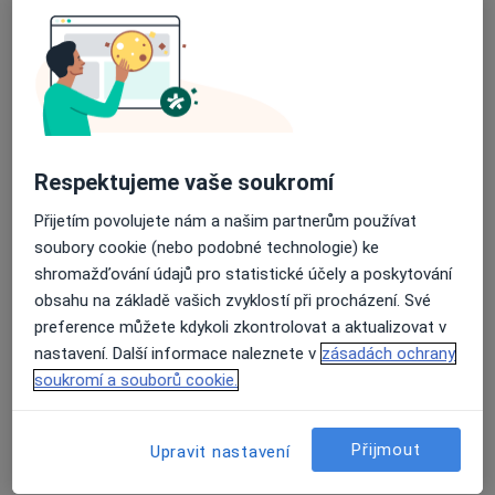
2 názory
tř. Tomáše Bati 1547, Zlín
•
Mapa
Průměrné hodnocení na Apple a Play Store 4.5
Mgr.Jaroslav Šraděja, psychologické poradenství, psychoterapie
Individuální psychoterapie
Cena nebyla přidána
Tento specialista nenabízí online rezervaci termínu na této adrese.
Respektujeme vaše soukromí
Rezervovat termín
Přijetím povolujete nám a našim partnerům používat
soubory cookie (nebo podobné technologie) ke
shromažďování údajů pro statistické účely a poskytování
K dispozici jsou specialisté
obsahu na základě vašich zvyklostí při procházení. Své
preference můžete kdykoli zkontrolovat a aktualizovat v
Tito specialisté se nacházejí mimo Zlín, zlínský, v
nastavení. Další informace naleznete v
zásadách ochrany
oblastech blízkých vašemu vyhledávání.
soukromí a souborů cookie.
Přijmout
Upravit nastavení