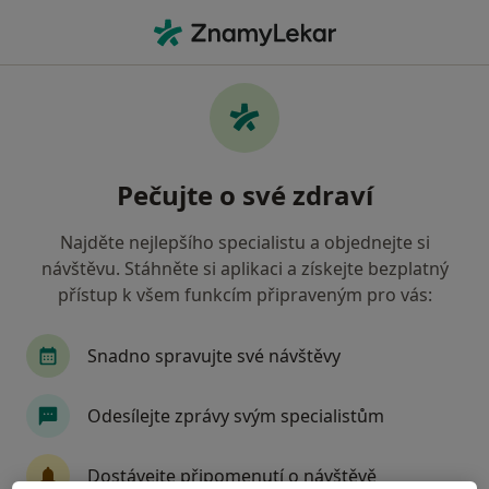
Hla
Psychoterapeut • Zlín, zlínský
Filtry
• 1
Mapa
Doporučení psychoterapeuti s Zdravotní
Pečujte o své zdraví
pojišťovna ministerstva vnitra ČR Zlín
Jak řadíme výsledky vyhledávání?
Najděte nejlepšího specialistu a objednejte si
návštěvu. Stáhněte si aplikaci a získejte bezplatný
přístup k všem funkcím připraveným pro vás:
Snadno spravujte své návštěvy
Odesílejte zprávy svým specialistům
Mgr. Jaroslav Šraděja
Dostávejte připomenutí o návštěvě
·
Více
Psychoterapeut, Psycholog