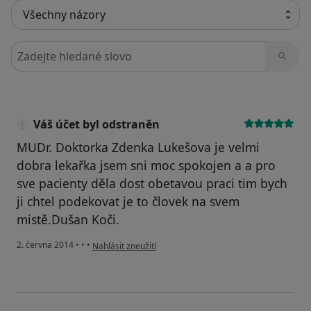
Hledejte v názorech
Váš účet byl odstraněn
MUDr. Doktorka Zdenka Lukešova je velmi
dobra lekařka jsem sni moc spokojen a a pro
sve pacienty děla dost obetavou praci tim bych
ji chtel podekovat je to človek na svem
mistě.Dušan Koči.
podle názoru uživatele Váš účet byl odstraněn
2. června 2014
•
•
•
Nahlásit zneužití