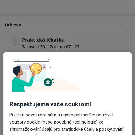
Adresa
Praktická lékařka
Tasovice 301,
Znojmo
671 25
Přiblížit mapu
se otevře v nové záložce
Dostupnost
Na této adrese online kalendář není aktivní
Co mám v takové situaci udělat?
Respektujeme vaše soukromí
Způsoby platby (soukromé návštěvy)
Přijetím povolujete nám a našim partnerům používat
Na teto adrese lékař přijímá pacienty na pojišťovnu
soubory cookie (nebo podobné technologie) ke
Detaily
shromažďování údajů pro statistické účely a poskytování