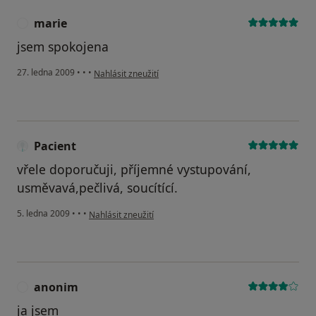
marie
M
jsem spokojena
podle názoru uživatele marie
27. ledna 2009
•
•
•
Nahlásit zneužití
Pacient
vřele doporučuji, příjemné vystupování,
usměvavá,pečlivá, soucítící.
podle názoru uživatele Pacient
5. ledna 2009
•
•
•
Nahlásit zneužití
anonim
A
ja jsem