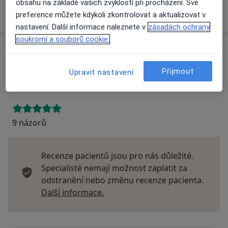
obsahu na základě vašich zvyklostí při procházení. Své
Více
preference můžete kdykoli zkontrolovat a aktualizovat v
o adrese
nastavení. Další informace naleznete v
zásadách ochrany
soukromí a souborů cookie.
Názory
Přijmout
Upravit nastavení
Přidejte svůj názor
9 názorů
Recenze pacientů jsou pro nás důležité.
Specialisté nemají možnost zaplatit za
odstranění nebo změnu recenze pacienta.
Další informace o názorech
Další informace.