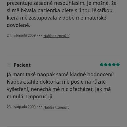
prezentuje zásadně nesouhlasím. Je možné, že
si mě bývala pacientka plete s jinou lékařkou,
která mě zastupovala v době mé mateřské
dovolené.
podle názoru uživatele Pacient
24. listopadu 2009
•
•
•
Nahlásit zneužití
Pacient
Já mam také naopak samé kladné hodnocení!
Naopak,tahle doktorka mě pošle na různé
vyšetření, nenechá mě nic přecházet, jak má
minulá. Doporučuji.
podle názoru uživatele Pacient
23. listopadu 2009
•
•
•
Nahlásit zneužití