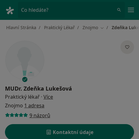
Hla
Co hledáte?
Hlavní Stránka
Praktický Lékař
Znojmo
Zdeňka Luk
Změna města
MUDr.
Zdeňka Lukešová
o specializacích
Praktický lékař
·
Více
Znojmo
1 adresa
9 názorů
Kontaktní údaje