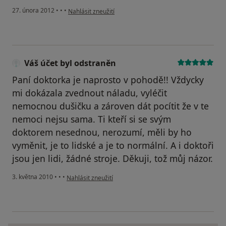
podle názoru uživatele Váš účet byl odstraněn
27. února 2012
•
•
•
Nahlásit zneužití
Váš účet byl odstraněn
Paní doktorka je naprosto v pohodě!! Vždycky
mi dokázala zvednout náladu, vyléčit
nemocnou dušičku a zároven dát pocítit že v te
nemoci nejsu sama. Ti kteří si se svým
doktorem nesednou, nerozumí, měli by ho
vyměnit, je to lidské a je to normální. A i doktoři
jsou jen lidi, žádné stroje. Děkuji, tož můj názor.
podle názoru uživatele Váš účet byl odstraněn
3. května 2010
•
•
•
Nahlásit zneužití