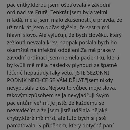
pacientky,kterou jsem ošetřovala v závodní
ordinaci ve Frutě. Tenkrát jsem byla velmi
mladá, měla jsem málo zkušeností,je pravda, že
už tenkrát jsem občas slyšela, že sestra má
hlavní slovo. Ale vylučuji, že bych člověku, který
zežloutl nevzala krev, naopak poslala bych ho
okamžitě na infekční oddělení.Za mé praxe v
závodní ordinaci jsem neměla pacientku, která
by kvůli mě měla následky plynoucí ze špatně
léčené hepatitidy.Taky větu:"JSTE SEZONNÍ
PODNIK NECHCE SE VÁM DĚLAT."jsem nikdy
nevypustila z úst.Nejsou to vůbec moje slova,
takovým způsobem se já nevyjadřuji.Svým
pacientům věřím. Je jisté, že každému se
nezavděčím a že jsem jistě udělala nějaké
chyby,které mě mrzí, ale tuto bych si jistě
pamatovala. S příběhem, který dotyčná paní