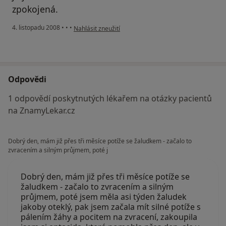
zpokojená.
podle názoru uživatele anonim
4. listopadu 2008
•
•
•
Nahlásit zneužití
Odpovědi
1 odpovědí poskytnutých lékařem na otázky pacientů
na ZnamyLekar.cz
Dobrý den, mám již přes tři měsíce potíže se žaludkem - začalo to
zvracením a silným průjmem, poté j
Dobrý den, mám již přes tři měsíce potíže se
žaludkem - začalo to zvracením a silným
průjmem, poté jsem měla asi týden žaludek
jakoby oteklý, pak jsem začala mít silné potíže s
pálením žáhy a pocitem na zvracení, zakoupila