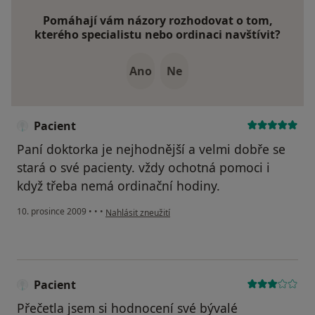
Pomáhají vám názory rozhodovat o tom,
kterého specialistu nebo ordinaci navštívit?
Ano
Ne
Pacient
Paní doktorka je nejhodnější a velmi dobře se
stará o své pacienty. vždy ochotná pomoci i
když třeba nemá ordinační hodiny.
podle názoru uživatele Pacient
10. prosince 2009
•
•
•
Nahlásit zneužití
Pacient
Přečetla jsem si hodnocení své bývalé