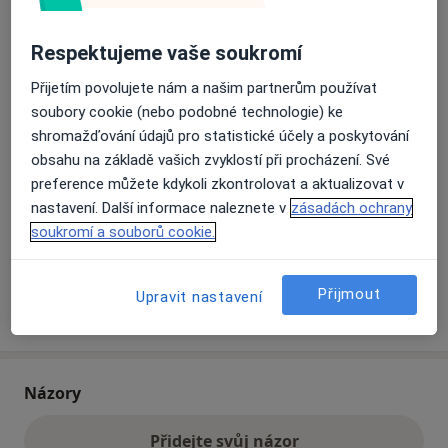
Respektujeme vaše soukromí
Přiblížit mapu
se otevře v nové záložce
Přijetím povolujete nám a našim partnerům používat
soubory cookie (nebo podobné technologie) ke
Dostupnost
Na této adrese online kalendář není aktivní
shromažďování údajů pro statistické účely a poskytování
Co mám v takové situaci udělat?
obsahu na základě vašich zvyklostí při procházení. Své
preference můžete kdykoli zkontrolovat a aktualizovat v
Způsoby platby (soukromé návštěvy)
nastavení. Další informace naleznete v
zásadách ochrany
Na teto adrese lékař přijímá pacienty na pojišťovnu
soukromí a souborů cookie.
Detaily
Přijmout
Upravit nastavení
Více
o adrese
Názory
Přidejte svůj názor