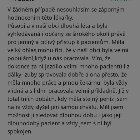
V žádném případě nesouhlasím se záporným
hodnocením této lékařky.
Působila v naší obci dlouhá léta a byla
vyhledávaná i občany ze širokého okolí právě
pro jemný a citlivý přístup k pacientům. Měla
velký ohlas,mohu říci, že v naší obci byla velmi
populární,když u nás pracovala. Vím, že
dokonce za ní jezdilo velmi mnoho pacientů i z
dálky- zuby spravovala dobře a ona přesto, že
měla mnoho práce a plnou čekárnu, byla vždy
vlídná a s lidmi pracovala velmi příkladně. Již v
totalitních dobách, kdy měla stejný peníz jsem
na ni vždy slyšel jen samou chválu. Měl jsem
možnost ji sledovat dlouhou dobu i jako její
dlouhodobý pacient a vždy jsem s ní byl
spokojen.