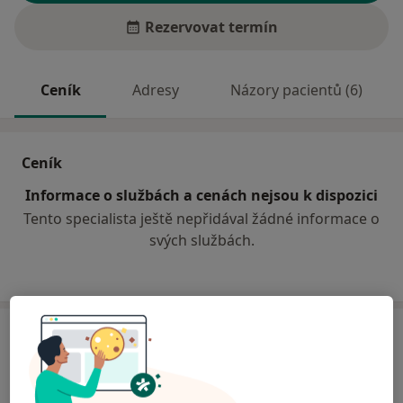
Rezervovat termín
Ceník
Adresy
Názory pacientů (6)
Ceník
Informace o službách a cenách nejsou k dispozici
Tento specialista ještě nepřidával žádné informace o
svých službách.
Adresa
Praktický zubní lékař
Sušilova 1337,
Vsetín
75501