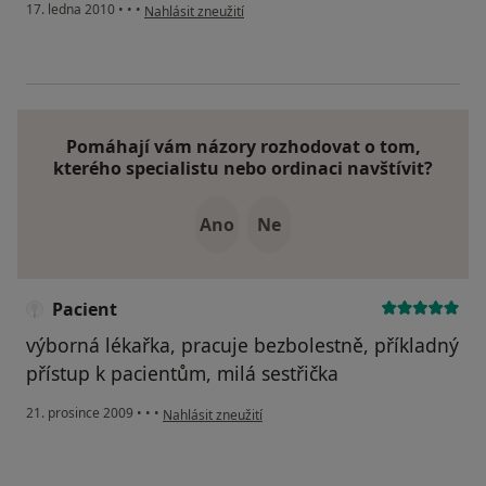
podle názoru uživatele Pacient
17. ledna 2010
•
•
•
Nahlásit zneužití
Pomáhají vám názory rozhodovat o tom,
kterého specialistu nebo ordinaci navštívit?
Ano
Ne
Pacient
výborná lékařka, pracuje bezbolestně, příkladný
přístup k pacientům, milá sestřička
podle názoru uživatele Pacient
21. prosince 2009
•
•
•
Nahlásit zneužití