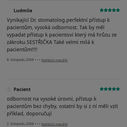
Ludmila
L
Vynikající Dr. stomatolog.perfektní přístup k
pacientům, vysoká odbornost. Tak by měl
vypadat přístup k pacientovi který má hrůzu ze
zákroku.SESTŘIČKA Také velmi milá k
pacientům!!!!
podle názoru uživatele Ludmila
8. listopadu 2008
•
•
•
Nahlásit zneužití
Pacient
odbornost na vysoké úrovni, přístup k
pacientům bez chyby, ostatní by si z ní měli vzít
příklad, doporučuji
podle názoru uživatele Pacient
2. listopadu 2008
•
•
•
Nahlásit zneužití