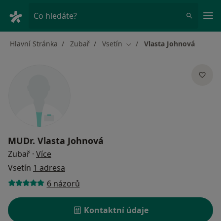
Hla
Co hledáte?
Hlavní Stránka
Zubař
Vsetín
Vlasta Johnová
Změna města
MUDr.
Vlasta Johnová
o specializacích
Zubař
·
Více
Vsetín
1 adresa
6 názorů
Kontaktní údaje