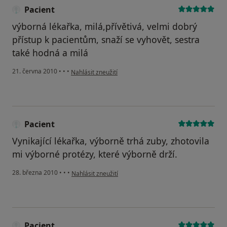
Pacient
výborná lékařka, milá,přívětivá, velmi dobrý
přístup k pacientům, snaží se vyhovět, sestra
také hodná a milá
podle názoru uživatele Pacient
21. června 2010
•
•
•
Nahlásit zneužití
Pacient
Vynikající lékařka, výborně trhá zuby, zhotovila
mi výborné protézy, které výborně drží.
podle názoru uživatele Pacient
28. března 2010
•
•
•
Nahlásit zneužití
Pacient