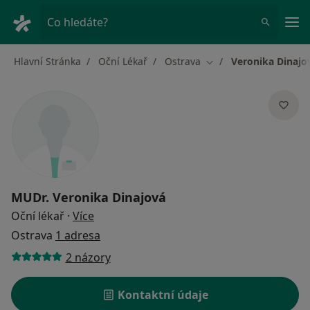
Hla
Co hledáte?
Hlavní Stránka
Oční Lékař
Ostrava
Veronika Dinajo
Změna města
MUDr.
Veronika Dinajová
o specializacích
Oční lékař
·
Více
Ostrava
1 adresa
2 názory
Kontaktní údaje