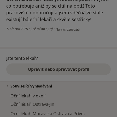
co potřebuje aniž by se cítil na obtíž.Toto
pracoviště doporučuji a jsem vděčná,že stále
existují báječní lékaři a skvěle sestřičky!
podle názoru uživatele Lenka Ch.
7. března 2025
•
jiné místo
•
Jiný
•
Nahlásit zneužití
Jste tento lékař?
Upravit nebo spravovat profil
Související vyhledávání
Oční lékaři v okolí
Oční lékaři Ostrava-Jih
Oční lékaři Moravská Ostrava a Přívoz