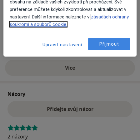
obsahu na základě vašich zvyklostí při procházení. Své
preference můžete kdykoli zkontrolovat a aktualizovat v
nastavení. Další informace naleznete v
zásadách ochrany
Přiblížit mapu
se otevře v nové záložce
soukromí a souborů cookie.
Dostupnost
Na této adrese online kalendář není aktivní
Přijmout
Upravit nastavení
Co mám v takové situaci udělat?
Více
o adrese
Názory
Přidejte svůj názor
2 názory