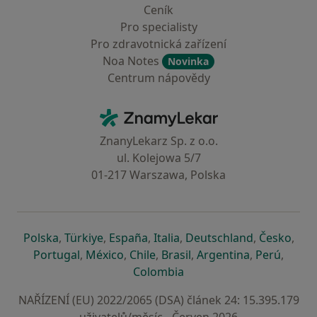
Ceník
Pro specialisty
Pro zdravotnická zařízení
Noa Notes
Novinka
Centrum nápovědy
Kontakt
ZnamyLekar - Hlavní stránka
ZnanyLekarz Sp. z o.o.
ul. Kolejowa 5/7
01-217 Warszawa, Polska
se otevře v nové záložce
se otevře v nové záložce
se otevře v nové záložce
se otevře v nové záložce
se otevře v 
se o
Polska
,
Türkiye
,
España
,
Italia
,
Deutschland
,
Česko
,
se otevře v nové záložce
se otevře v nové záložce
se otevře v nové záložce
se otevře v nové záložc
se otevře v 
se ote
Portugal
,
México
,
Chile
,
Brasil
,
Argentina
,
Perú
,
se otevře v nové záložce
Colombia
NAŘÍZENÍ (EU) 2022/2065 (DSA) článek 24: 15.395.179