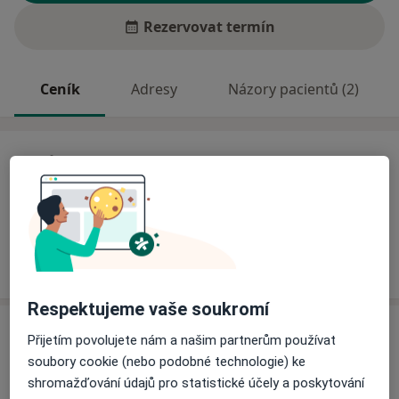
Rezervovat termín
Ceník
Adresy
Názory pacientů (2)
Ceník
Informace o službách a cenách nejsou k dispozici
Tento specialista ještě nepřidával žádné informace o
svých službách.
Respektujeme vaše soukromí
Adresa
Přijetím povolujete nám a našim partnerům používat
soubory cookie (nebo podobné technologie) ke
Ordinace
shromažďování údajů pro statistické účely a poskytování
Zalužanského 1192/15,
Ostrava
70300