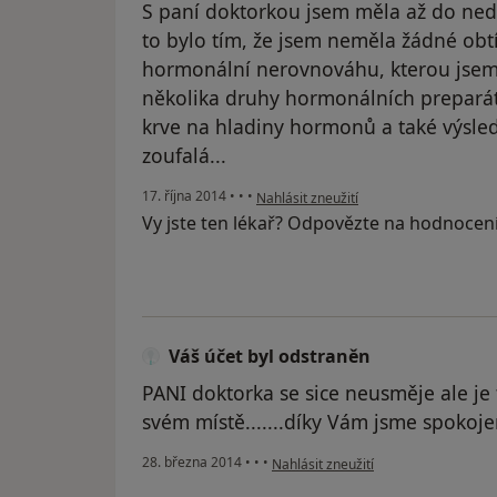
S paní doktorkou jsem měla až do ned
to bylo tím, že jsem neměla žádné obtí
hormonální nerovnováhu, kterou jsem s
několika druhy hormonálních preparát
krve na hladiny hormonů a také výsle
zoufalá...
podle názoru uživatele Váš účet byl od
17. října 2014
•
•
•
Nahlásit zneužití
Vy jste ten lékař? Odpovězte na hodnocen
Váš účet byl odstraněn
PANI doktorka se sice neusměje ale je
svém místě.......díky Vám jsme spokoj
podle názoru uživatele Váš účet byl 
28. března 2014
•
•
•
Nahlásit zneužití