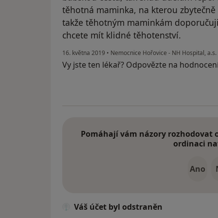
těhotná maminka, na kterou zbytečně z
takže těhotným maminkám doporučuji s
chcete mít klidné těhotenství.
16. května 2019
•
Nemocnice Hořovice - NH Hospital, a.s.
Vy jste ten lékař? Odpovězte na hodnocen
Pomáhají vám názory rozhodovat o 
ordinaci na
Ano
Váš účet byl odstraněn