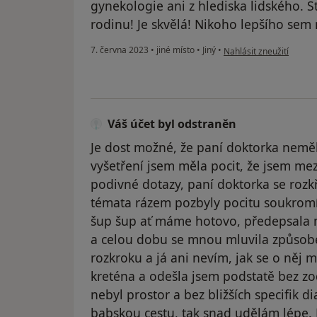
gynekologie ani z hlediska lidského. St
rodinu! Je skvělá! Nikoho lepšího sem 
podle názoru uživatele 
7. června 2023
•
jiné místo
•
Jiný
•
Nahlásit zneužití
Váš účet byl odstraněn
Je dost možné, že paní doktorka neměl
vyšetření jsem měla pocit, že jsem mez
podivné dotazy, paní doktorka se rozkři
témata rázem pozbyly pocitu soukromí
šup šup ať máme hotovo, předepsala mi
a celou dobu se mnou mluvila způsob
rozkroku a já ani nevím, jak se o něj
kreténa a odešla jsem podstatě bez zo
nebyl prostor a bez bližších specifik d
babskou cestu, tak snad udělám lépe.