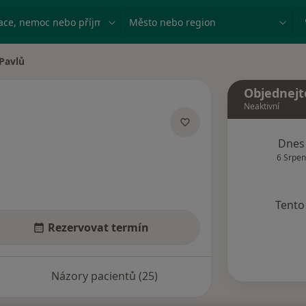
ace, nemoc nebo příjmení
Město nebo region
Pavlů
sta
Objednejt
Neaktivní
lizacích
Dnes
6 Srpen
Tento 
Rezervovat termín
Názory pacientů (25)