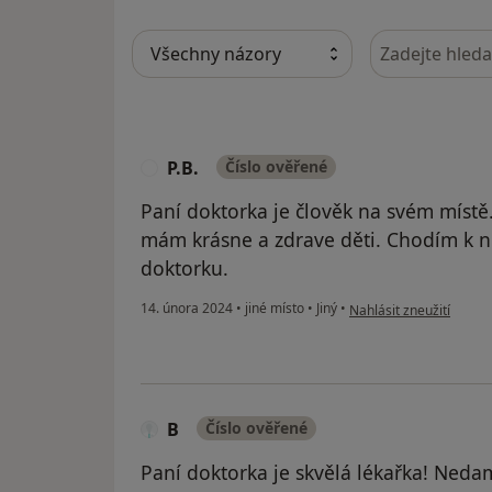
Hledejte v ná
P.B.
Číslo ověřené
P
Paní doktorka je člověk na svém místě
mám krásne a zdrave děti. Chodím k ní
doktorku.
podle názoru uživatele 
14. února 2024
•
jiné místo
•
Jiný
•
Nahlásit zneužití
B
Číslo ověřené
Paní doktorka je skvělá lékařka! Nedam