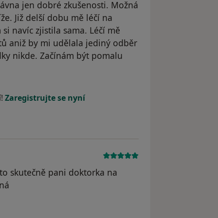
ávna jen dobré zkušenosti. Možná
že. Již delší dobu mě léčí na
i navíc zjistila sama. Léčí mě
ů aniž by mi udělala jediný odběr
dky nikde. Začínám být pomalu
straněn
í!
Zaregistrujte se nyní
 to skutečně pani doktorka na
ená
odstraněn