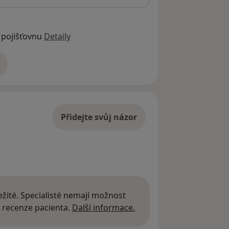
 pojišťovnu
Detaily
adrese
Přidejte svůj názor
žité. Specialisté nemají možnost
Další informace o názor
 recenze pacienta.
Další informace.