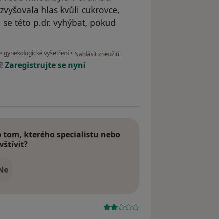
vyšovala hlas kvůli cukrovce,
e této p.dr. vyhýbat, pokud
podle názoru uživatele Váš účet byl odstraněn
•
gynekologické vyšetření
•
Nahlásit zneužití
í!
Zaregistrujte se nyní
tom, kterého specialistu nebo
vštívit?
Ne