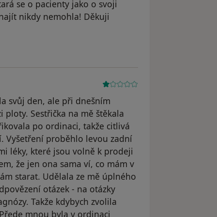
ará se o pacienty jako o svoji
najít nikdy nemohla! Děkuji
B
a svůj den, ale při dnešním
i ploty. Sestřička na mě štěkala
kovala po ordinaci, takže citlivá
. Vyšetření proběhlo levou zadní
 léky, které jsou volně k prodeji
em, že jen ona sama ví, co mám v
 mám starat. Udělala ze mě úplného
dpovězení otázek - na otázky
iagnózy. Takže kdybych zvolila
 Přede mnou byla v ordinaci