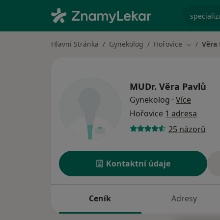
specializ
Hlavní Stránka
Gynekolog
Hořovice
Věra 
Změna mě
MUDr.
Věra Pavlů
o specia
Gynekolog
·
Více
Hořovice
1 adresa
25 názorů
Kontaktní údaje
Ceník
Adresy