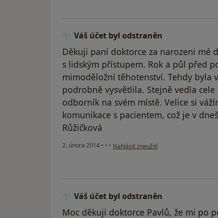
Váš účet byl odstraněn
Děkuji paní doktorce za narozeni mé dr
s lidským přístupem. Rok a půl před 
mimoděložní těhotenství. Tehdy byla ve
podrobně vysvětlila. Stejně vedla cele
odborník na svém místě. Velice si váží
komunikace s pacientem, což je v dneš
Růžičková
podle názoru uživatele Váš účet byl od
2. února 2014
•
•
•
Nahlásit zneužití
Váš účet byl odstraněn
Moc děkuji doktorce Pavlů, že mi po p