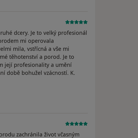
uhé dcery. Je to velký profesionál
porodem mi operovala
lmi mila, vstřícná a vše mi
 mé těhotenství a porod. Je to
m její profesionality a umění
ní době bohužel vzácností. K.
straněn
orodu zachránila život včasným