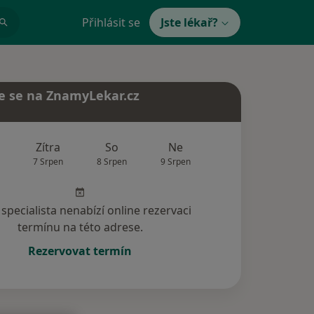
Přihlásit se
Jste lékař?
e se na ZnamyLekar.cz
Zítra
So
Ne
Po
Út
7 Srpen
8 Srpen
9 Srpen
10 Srpen
11 Srp
specialista nenabízí online rezervaci
termínu na této adrese.
Rezervovat termín