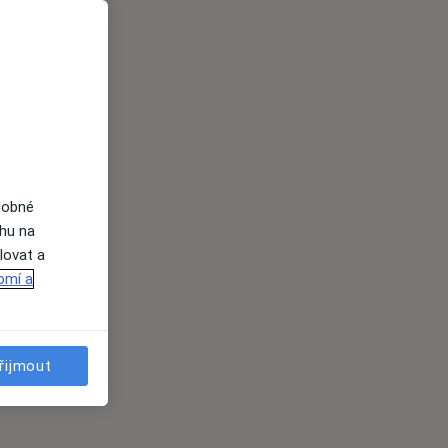
dobné
ahu na
lovat a
omí a
řijmout