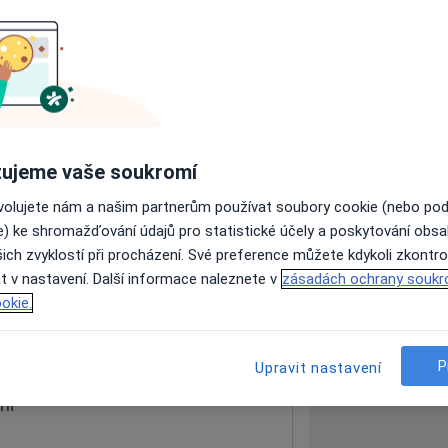
ách nejsou k dispozici
ádné informace o svých službách.
ujeme vaše soukromí
ovolujete nám a našim partnerům používat soubory cookie (nebo po
e) ke shromažďování údajů pro statistické účely a poskytování obs
ich zvyklostí při procházení. Své preference můžete kdykoli zkontro
 a.s.
t v nastavení. Další informace naleznete v
zásadách ochrany soukr
okie.
 mapu
 otevře v nové záložce
P
Upravit nastavení
ní