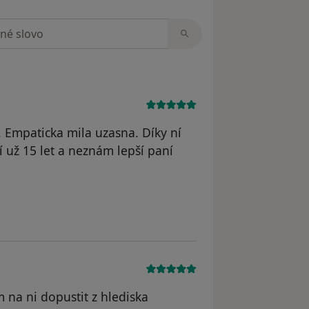
zorech
. Empaticka mila uzasna. Díky ní
 už 15 let a neznám lepší paní
P.B.
 na ni dopustit z hlediska