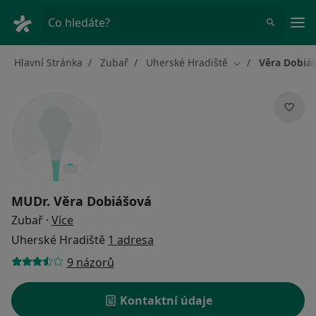
Hla
Co hledáte?
Hlavní Stránka
Zubař
Uherské Hradiště
Věra Dobiá
Změna města
MUDr.
Věra Dobiášová
o specializacích
Zubař
·
Více
Uherské Hradiště
1 adresa
9 názorů
Kontaktní údaje