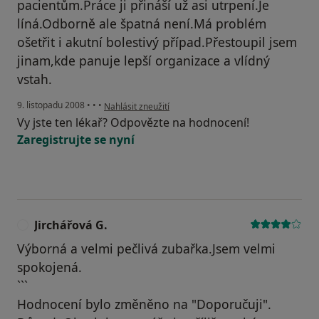
pacientům.Práce ji přináší už asi utrpení.Je
líná.Odborně ale špatná není.Má problém
ošetřit i akutní bolestivý případ.Přestoupil jsem
jinam,kde panuje lepší organizace a vlídný
vstah.
podle názoru uživatele ex pacient
9. listopadu 2008
•
•
•
Nahlásit zneužití
Vy jste ten lékař? Odpovězte na hodnocení!
Zaregistrujte se nyní
Jirchářová G.
J
Výborná a velmi pečlivá zubařka.Jsem velmi
spokojená.
```
Hodnocení bylo změněno na "Doporučuji".