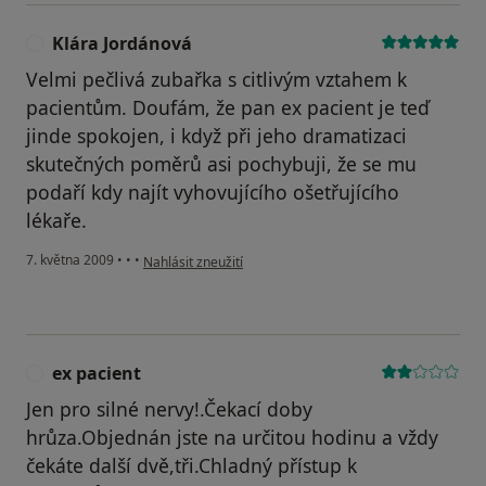
Klára Jordánová
K
Velmi pečlivá zubařka s citlivým vztahem k
pacientům. Doufám, že pan ex pacient je teď
jinde spokojen, i když při jeho dramatizaci
skutečných poměrů asi pochybuji, že se mu
podaří kdy najít vyhovujícího ošetřujícího
lékaře.
podle názoru uživatele Klára Jordánová
7. května 2009
•
•
•
Nahlásit zneužití
ex pacient
E
Jen pro silné nervy!.Čekací doby
hrůza.Objednán jste na určitou hodinu a vždy
čekáte další dvě,tři.Chladný přístup k