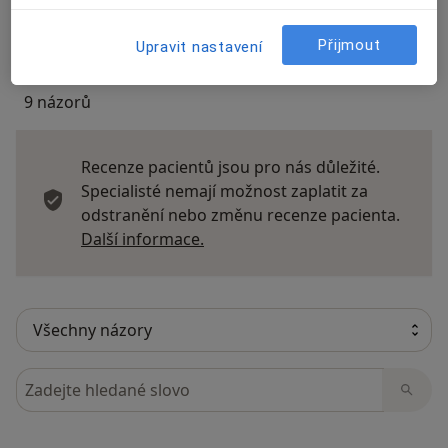
Přidejte svůj názor
Přijmout
Upravit nastavení
9 názorů
Recenze pacientů jsou pro nás důležité.
Specialisté nemají možnost zaplatit za
odstranění nebo změnu recenze pacienta.
Další informace o názorech
Další informace.
Hledejte v názorech