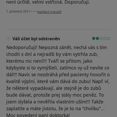
není úrčitě, velmi vstřícná. Doporučuji.
podle názoru uživatele Pacient
1. prosince 2011
•
•
•
Nahlásit zneužití
Váš účet byl odstraněn
Nedoporučuji! Nepozná zánět, nechá vás s tím
chodit x dní a nejradši by vám vytrhla zub,
kterému nic není!!! Tváří se přitom, jako
kdybyste si to vymýšleli, zatímco vy už nevíte co
dál!!! Navíc se nezdráhá před pacienty hovořit o
kvalitě výplní, které vám dává do zubu! Např. ví,
že některé vypadávají, ale stejně je do zubů
bude dávat, protože prej stály moc peněz. To
jsem slyšela a nevěřila vlastním uším!!! Takže
zaplatíte a máte jistotu, že je to na "chvilku"...
Moc povedení paní doktorka!