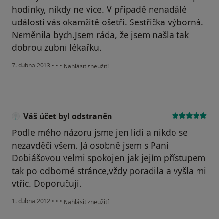
hodinky, nikdy ne více. V případě nenadálé
události vás okamžitě ošetří. Sestřička výborná.
Neměnila bych.Jsem ráda, že jsem našla tak
dobrou zubní lékařku.
podle názoru uživatele Váš účet byl odstraněn
7. dubna 2013
•
•
•
Nahlásit zneužití
Váš účet byl odstraněn
Podle mého názoru jsme jen lidi a nikdo se
nezavděčí všem. Já osobně jsem s Paní
Dobiášovou velmi spokojen jak jejím přístupem
tak po odborné stránce,vždy poradila a vyšla mi
vtříc. Doporučuji.
podle názoru uživatele Váš účet byl odstraněn
1. dubna 2012
•
•
•
Nahlásit zneužití