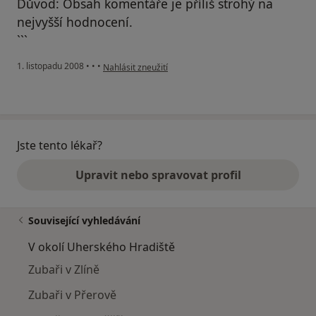
Důvod: Obsah komentáře je příliš strohý na
nejvyšší hodnocení.
```
podle názoru uživatele Jirchářová G.
1. listopadu 2008
•
•
•
Nahlásit zneužití
Jste tento lékař?
Upravit nebo spravovat profil
Související vyhledávání
V okolí Uherského Hradiště
Zubaři v Zlíně
Zubaři v Přerově