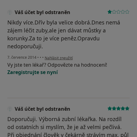
Váš účet byl odstraněn
Nikdy více.Dřív byla velice dobrá.Dnes nemá
zájem léčit zuby,ale jen dávat můstky a
korunky.Za to je více peněz.Opravdu
nedoporučuji.
podle názoru uživatele Váš účet byl odstraněn
7. července 2014
•
•
•
Nahlásit zneužití
Vy jste ten lékař? Odpovězte na hodnocení!
Zaregistrujte se nyní
Váš účet byl odstraněn
Doporučuji. Výborná zubní lékařka. Na rozdíl
od ostatních si myslím, že je až velmi pečlivá.
Při objednání člověk v čekárně strávím max. půl