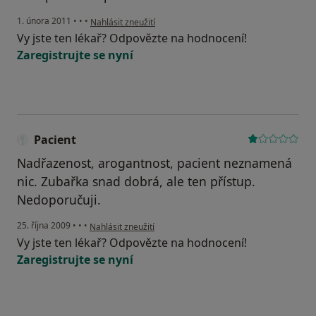
podle názoru uživatele Váš účet byl odstraněn
1. února 2011
•
•
•
Nahlásit zneužití
Vy jste ten lékař? Odpovězte na hodnocení!
Zaregistrujte se nyní
Pacient
Nadřazenost, arogantnost, pacient neznamená
nic. Zubařka snad dobrá, ale ten přístup.
Nedoporučuji.
podle názoru uživatele Pacient
25. října 2009
•
•
•
Nahlásit zneužití
Vy jste ten lékař? Odpovězte na hodnocení!
Zaregistrujte se nyní