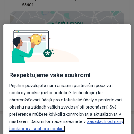
68601
Přiblížit mapu
se otevře v nové záložce
Dostupnost
Na této adrese online kalendář není aktivní
Co mám v takové situaci udělat?
Způsoby platby (soukromé návštěvy)
Respektujeme vaše soukromí
Na teto adrese lékař přijímá pacienty na pojišťovnu
Detaily
Přijetím povolujete nám a našim partnerům používat
soubory cookie (nebo podobné technologie) ke
Více
shromažďování údajů pro statistické účely a poskytování
o adrese
obsahu na základě vašich zvyklostí při procházení. Své
preference můžete kdykoli zkontrolovat a aktualizovat v
nastavení. Další informace naleznete v
zásadách ochrany
Názory
soukromí a souborů cookie.