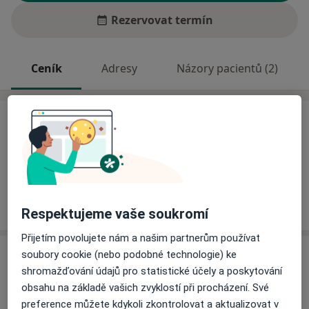
Rezervovat termín
Ceník
Adresy
Názory pacientů (2)
Ceník
Informace o službách a cenách nejsou k dispozici
Tento specialista ještě nepřidával žádné informace o
svých službách.
Respektujeme vaše soukromí
Přijetím povolujete nám a našim partnerům používat
Adresa
soubory cookie (nebo podobné technologie) ke
shromažďování údajů pro statistické účely a poskytování
obsahu na základě vašich zvyklostí při procházení. Své
Sexuologický ústav VFN a 1. LF UK
preference můžete kdykoli zkontrolovat a aktualizovat v
Apolinářská 4,
Praha
128 08