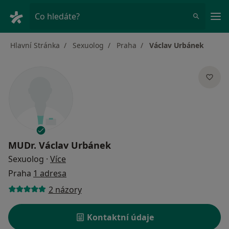
Hla
Co hledáte?
Hlavní Stránka
Sexuolog
Praha
Václav Urbánek
MUDr.
Václav Urbánek
o specializacích
Sexuolog
·
Více
Praha
1 adresa
2 názory
Kontaktní údaje