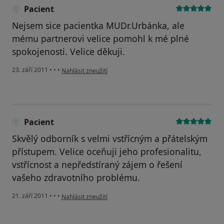
Pacient
Nejsem sice pacientka MUDr.Urbánka, ale
mému partnerovi velice pomohl k mé plné
spokojenosti. Velice děkuji.
podle názoru uživatele Pacient
23. září 2011
•
•
•
Nahlásit zneužití
Pacient
Skvělý odborník s velmi vstřícným a přátelským
přístupem. Velice oceňuji jeho profesionalitu,
vstřícnost a nepředstíraný zájem o řešení
vašeho zdravotního problému.
podle názoru uživatele Pacient
21. září 2011
•
•
•
Nahlásit zneužití