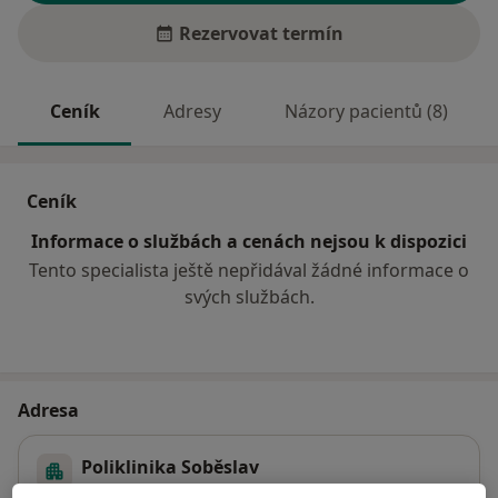
Rezervovat termín
Ceník
Adresy
Názory pacientů (8)
Ceník
Informace o službách a cenách nejsou k dispozici
Tento specialista ještě nepřidával žádné informace o
svých službách.
Adresa
Poliklinika Soběslav
Petra Voka 159,
Soběslav
39201