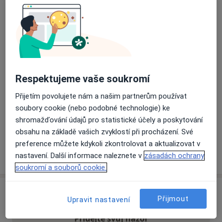
Přiblížit mapu
se otevře v nové záložce
Dostupnost
Na této adrese online kalendář není aktivní
Co mám v takové situaci udělat?
Respektujeme vaše soukromí
Přijetím povolujete nám a našim partnerům používat
Způsoby platby (soukromé návštěvy)
soubory cookie (nebo podobné technologie) ke
Na teto adrese lékař přijímá pacienty na pojišťovnu
shromažďování údajů pro statistické účely a poskytování
Detaily
obsahu na základě vašich zvyklostí při procházení. Své
preference můžete kdykoli zkontrolovat a aktualizovat v
Více
nastavení. Další informace naleznete v
zásadách ochrany
o adrese
soukromí a souborů cookie.
Názory
Přijmout
Upravit nastavení
Přidejte svůj názor