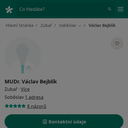
Hla
Co hledáte?
Hlavní Stránka
Zubař
Soběslav
Václav Bejblík
Změna města
MUDr.
Václav Bejblík
o specializacích
Zubař
·
Více
Soběslav
1 adresa
8 názorů
Kontaktní údaje