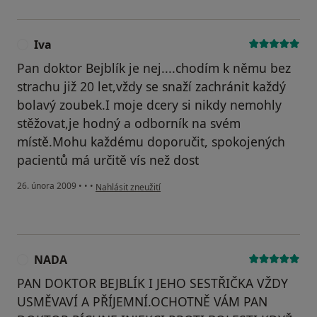
Iva
I
Pan doktor Bejblík je nej....chodím k němu bez
strachu již 20 let,vždy se snaží zachránit každý
bolavý zoubek.I moje dcery si nikdy nemohly
stěžovat,je hodný a odborník na svém
místě.Mohu každému doporučit, spokojených
pacientů má určitě vís než dost
podle názoru uživatele Iva
26. února 2009
•
•
•
Nahlásit zneužití
NADA
N
PAN DOKTOR BEJBLÍK I JEHO SESTŘIČKA VŽDY
USMĚVAVÍ A PŘÍJEMNÍ.OCHOTNĚ VÁM PAN