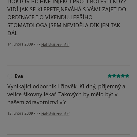
DOKTOR PÍCHNE INJEKCI PROTI BOLESTI,KDYŽ
VIDÍ JAK SE KLEPETE,NEVÁHÁ S VÁMI ZAJET DO
ORDINACE I O VÍKENDU.LEPŠÍHO
STOMATOLOGA JSEM NEVIDĚLA.DÍK JEN TAK
DÁL
podle názoru uživatele NADA
14. února 2009
•
•
•
Nahlásit zneužití
Eva
E
Vynikající odborník i člověk. Klidný, příjemný a
velice šikovný lékař. Takových by mělo být v
našem zdravotnictví víc.
podle názoru uživatele Eva
13. února 2009
•
•
•
Nahlásit zneužití