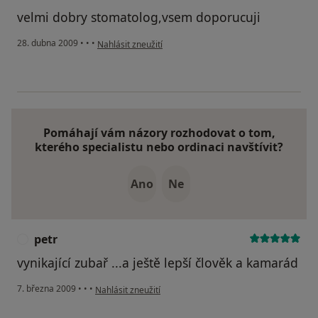
velmi dobry stomatolog,vsem doporucuji
podle názoru uživatele Pacient
28. dubna 2009
•
•
•
Nahlásit zneužití
Pomáhají vám názory rozhodovat o tom,
kterého specialistu nebo ordinaci navštívit?
Ano
Ne
petr
P
vynikající zubař ...a ještě lepší člověk a kamarád
podle názoru uživatele petr
7. března 2009
•
•
•
Nahlásit zneužití