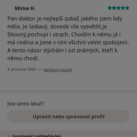
Mirka H.
M
Pan doktor je nejlepší zubař, jakého jsem kdy
měla. Je laskavý, dovede vše vysvětlit,je
šikovný,pochopí i strach. Chodím k němu já i
má rodina a jsme s ním všichni velmi spokojeni.
A tento názor slýchám i od známých, kteří k
němu chodí.
podle názoru uživatele Mirka H.
4. prosince 2008
•
•
•
Nahlásit zneužití
Jste tento lékař?
Upravit nebo spravovat profil
Související vyhledávání