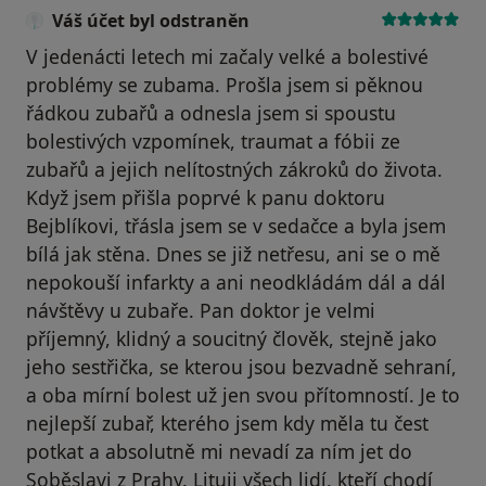
Váš účet byl odstraněn
V jedenácti letech mi začaly velké a bolestivé
problémy se zubama. Prošla jsem si pěknou
řádkou zubařů a odnesla jsem si spoustu
bolestivých vzpomínek, traumat a fóbii ze
zubařů a jejich nelítostných zákroků do života.
Když jsem přišla poprvé k panu doktoru
Bejblíkovi, třásla jsem se v sedačce a byla jsem
bílá jak stěna. Dnes se již netřesu, ani se o mě
nepokouší infarkty a ani neodkládám dál a dál
návštěvy u zubaře. Pan doktor je velmi
příjemný, klidný a soucitný člověk, stejně jako
jeho sestřička, se kterou jsou bezvadně sehraní,
a oba mírní bolest už jen svou přítomností. Je to
nejlepší zubař, kterého jsem kdy měla tu čest
potkat a absolutně mi nevadí za ním jet do
Soběslavi z Prahy. Lituji všech lidí, kteří chodí