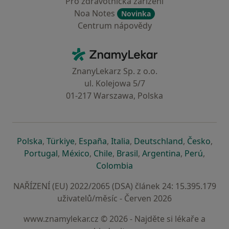
Pro zdravotnická zařízení
Noa Notes
Novinka
Centrum nápovědy
Kontakt
ZnamyLekar - Hlavní stránka
ZnanyLekarz Sp. z o.o.
ul. Kolejowa 5/7
01-217 Warszawa, Polska
se otevře v nové záložce
se otevře v nové záložce
se otevře v nové záložce
se otevře v nové záložce
se otevře v 
se o
Polska
,
Türkiye
,
España
,
Italia
,
Deutschland
,
Česko
,
se otevře v nové záložce
se otevře v nové záložce
se otevře v nové záložce
se otevře v nové záložc
se otevře v 
se ote
Portugal
,
México
,
Chile
,
Brasil
,
Argentina
,
Perú
,
se otevře v nové záložce
Colombia
NAŘÍZENÍ (EU) 2022/2065 (DSA) článek 24: 15.395.179
uživatelů/měsíc - Červen 2026
www.znamylekar.cz © 2026 - Najděte si lékaře a