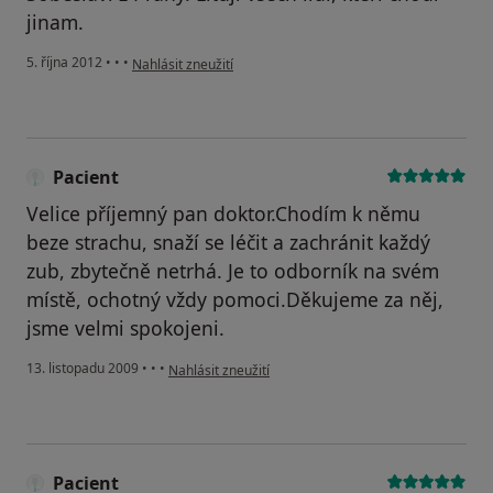
jinam.
podle názoru uživatele Váš účet byl odstraněn
5. října 2012
•
•
•
Nahlásit zneužití
Pacient
Velice příjemný pan doktor.Chodím k němu
beze strachu, snaží se léčit a zachránit každý
zub, zbytečně netrhá. Je to odborník na svém
místě, ochotný vždy pomoci.Děkujeme za něj,
jsme velmi spokojeni.
podle názoru uživatele Pacient
13. listopadu 2009
•
•
•
Nahlásit zneužití
Pacient