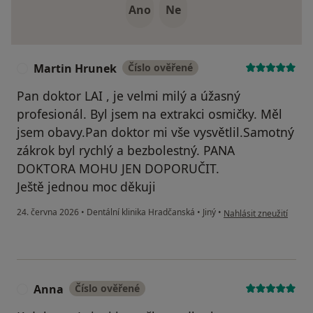
Ano
Ne
Martin Hrunek
Číslo ověřené
M
Pan doktor LAI , je velmi milý a úžasný
profesionál. Byl jsem na extrakci osmičky. Měl
jsem obavy.Pan doktor mi vše vysvětlil.Samotný
zákrok byl rychlý a bezbolestný. PANA
DOKTORA MOHU JEN DOPORUČIT.
Ještě jednou moc děkuji
podle názoru uživatele
24. června 2026
•
Dentální klinika Hradčanská
•
Jiný
•
Nahlásit zneužití
Anna
Číslo ověřené
A