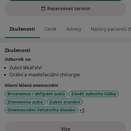
Rezervovat termín
Zkušenosti
Ceník
Adresy
Názory pacientů (
Zkušenosti
Odborník na:
Zubní lékařství
Orální a maxilofaciální chirurgie
Hlavní léčená onemocnění
Bruxismus / skřípání zubů
Zánět zubního lůžka
Zlomenina zubu
Zubní zranění
a11y_sr_more_disea
Onemocnění čelistního kloubu
+3
Více