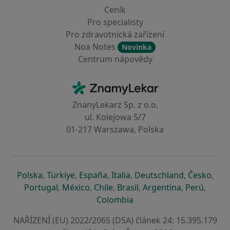
Ceník
Pro specialisty
Pro zdravotnická zařízení
Noa Notes
Novinka
Centrum nápovědy
Kontakt
ZnamyLekar - Hlavní stránka
ZnanyLekarz Sp. z o.o.
ul. Kolejowa 5/7
01-217 Warszawa, Polska
se otevře v nové záložce
se otevře v nové záložce
se otevře v nové záložce
se otevře v nové záložce
se otevře v 
se o
Polska
,
Türkiye
,
España
,
Italia
,
Deutschland
,
Česko
,
se otevře v nové záložce
se otevře v nové záložce
se otevře v nové záložce
se otevře v nové záložc
se otevře v 
se ote
Portugal
,
México
,
Chile
,
Brasil
,
Argentina
,
Perú
,
se otevře v nové záložce
Colombia
NAŘÍZENÍ (EU) 2022/2065 (DSA) článek 24: 15.395.179