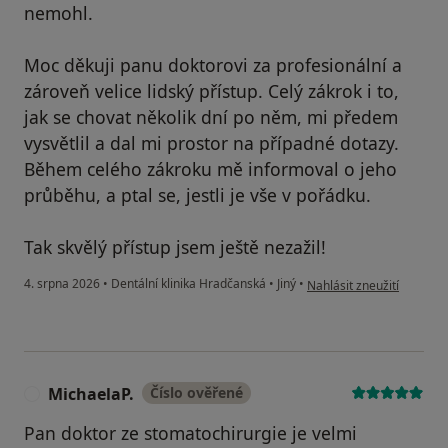
nemohl.
Moc děkuji panu doktorovi za profesionální a
zároveň velice lidský přístup. Celý zákrok i to,
jak se chovat několik dní po něm, mi předem
vysvětlil a dal mi prostor na případné dotazy.
Během celého zákroku mě informoval o jeho
průběhu, a ptal se, jestli je vše v pořádku.
Tak skvělý přístup jsem ještě nezažil!
podle názoru uživatele Jiř
4. srpna 2026
•
Dentální klinika Hradčanská
•
Jiný
•
Nahlásit zneužití
MichaelaP.
Číslo ověřené
M
Pan doktor ze stomatochirurgie je velmi