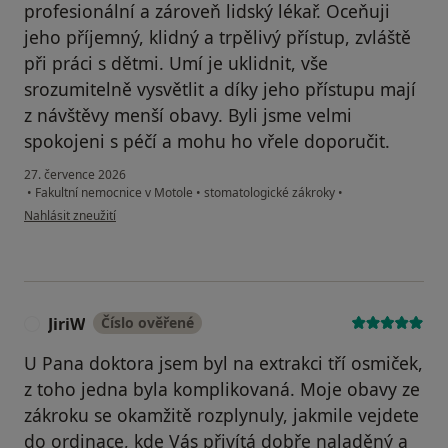
profesionální a zároveň lidský lékař. Oceňuji
jeho příjemný, klidný a trpělivý přístup, zvláště
při práci s dětmi. Umí je uklidnit, vše
srozumitelně vysvětlit a díky jeho přístupu mají
z návštěvy menší obavy. Byli jsme velmi
spokojeni s péčí a mohu ho vřele doporučit.
27. července 2026
•
Fakultní nemocnice v Motole
•
stomatologické zákroky
•
podle názoru uživatele MichaelaP.
Nahlásit zneužití
JiriW
Číslo ověřené
J
U Pana doktora jsem byl na extrakci tří osmiček,
z toho jedna byla komplikovaná. Moje obavy ze
zákroku se okamžitě rozplynuly, jakmile vejdete
do ordinace, kde Vás přivítá dobře naladěný a