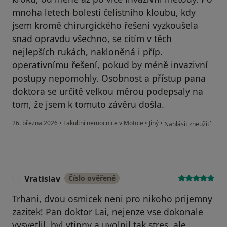
mnoha letech bolesti čelistního kloubu, kdy
jsem kromě chirurgického řešení vyzkoušela
snad opravdu všechno, se cítím v těch
nejlepších rukách, nakloněná i příp.
operativnímu řešení, pokud by méně invazivní
postupy nepomohly. Osobnost a přístup pana
doktora se určitě velkou měrou podepsaly na
tom, že jsem k tomuto závěru došla.
podle názoru uživatele 
26. března 2026
•
Fakultní nemocnice v Motole
•
Jiný
•
Nahlásit zneužití
Vratislav
Číslo ověřené
V
Trhani, dvou osmicek neni pro nikoho prijemny
zazitek! Pan doktor Lai, nejenze vse dokonale
vysvetlil, byl vtipny a uvolnil tak stres, ale