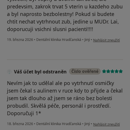
predevsim, zakrok trvat 5 vterin u kazdeho zubu
a byl naprosto bezbolestny! Pokud si budete
chtit nechat vytrhnout zub, jedine u MUDr. Lai,
doporucuji vsichni slusni pacienti!!!!
podle názoru uživatele 
19. března 2026
•
Dentální klinika Hradčanská
•
Jiný
•
Nahlásit zneužití
Váš účet byl odstraněn
Číslo ověřené
Nevím jak to udělal ale po vytrhnutí osmičky
jsem čekal s aulinem v ruce kdy to přijde a čekal
jsem tak dlouho až jsem se ráno bez bolesti
probudil. Skvělá péče, personál i prostředí.
Doporučuji 1*
podle názoru uživatele
18. března 2026
•
Dentální klinika Hradčanská
•
Jiný
•
Nahlásit zneužití