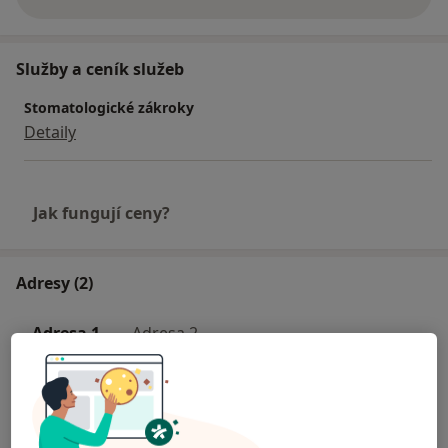
o zkušenostech
Služby a ceník služeb
Stomatologické zákroky
Detaily
Jak fungují ceny?
Adresy (2)
Adresa 1
Adresa 2
Fakultní nemocnice v Motole
V Úvalu 84,
Praha 5
,
Praha
150 06