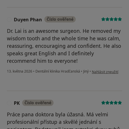
Duyen Phan
Číslo ověřené
D
Dr. Lai is an awesome surgeon. He removed my
wisdom tooth and the whole time he was calm,
reassuring, encouraging and confident. He also
speaks great English and I definitely
recommend him to everyone!
podle názoru uživatel
13. května 2026
•
Dentální klinika Hradčanská
•
Jiný
•
Nahlásit zneužití
PK
Číslo ověřené
P
Práce pana doktora byla úžasná. Má velmi
profesionální přístup a skvělé jednání s