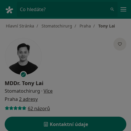
Hla
Co hledáte?
Hlavní Stránka
Stomatochirurg
Praha
Tony Lai
MDDr.
Tony Lai
o specializacích
Stomatochirurg
·
Více
Praha
2 adresy
62 názorů
Kontaktní údaje