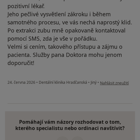
pozitivní lékař.
Jeho pečlivé vysvětlení zákroku i během
samotného procesu, ve vás nechá naprostý klid.
Po extrakci zubu mně opakovaně kontaktoval
pomocí SMS, zda je vše v pořádku.
Velmi si cením, takového přístupu a zájmu o
pacienta. Služby pana Doktora mohu jenom
doporučit!
podle názoru uživatele 
24. června 2026
•
Dentální klinika Hradčanská
•
Jiný
•
Nahlásit zneužití
Pomáhají vám názory rozhodovat o tom,
kterého specialistu nebo ordinaci navštívit?