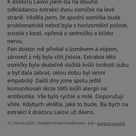
K doktoru Laiovi jsem šla na dlouho
odkládanou extrakci dvou osmiček na levé
straně. Věděla jsem, že spodní osmička bude
problematická neboť byla v horizontální poloze,
srostlá s kostí, opřená o sedmičku a blízko
nervu.
Pan doktor mě přivítal s úsměvem a vtipem,
zároveň z něj byla cítit jistota. Extrakce této
osmičky byla skutečně složitá kvůli tvrdosti zubu
a byť dala zabrat, celou dobu byl velmi
empatický. Další dny jsme spolu ještě
komunikovali skrze SMS kvůli alergii na
antibiotika. Vše bylo rychlé a milé. Doporučuji
vřele. Kdybych věděla, jaké to bude, šla bych na
extrakci k doktoru Laiovi už dávno.
podle názoru uživatele
12. června 2026
•
Dentální klinika Hradčanská
•
Jiný
•
Nahlásit zneužití