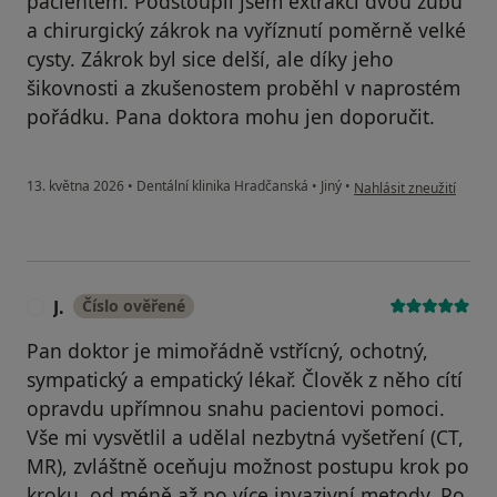
pacientem. Podstoupil jsem extrakci dvou zubů
a chirurgický zákrok na vyříznutí poměrně velké
cysty. Zákrok byl sice delší, ale díky jeho
šikovnosti a zkušenostem proběhl v naprostém
pořádku. Pana doktora mohu jen doporučit.
podle názoru uživatele
13. května 2026
•
Dentální klinika Hradčanská
•
Jiný
•
Nahlásit zneužití
J.
Číslo ověřené
J
Pan doktor je mimořádně vstřícný, ochotný,
sympatický a empatický lékař. Člověk z něho cítí
opravdu upřímnou snahu pacientovi pomoci.
Vše mi vysvětlil a udělal nezbytná vyšetření (CT,
MR), zvláštně oceňuju možnost postupu krok po
kroku, od méně až po více invazivní metody. Po