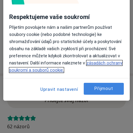
Přiblížit mapu
Respektujeme vaše soukromí
se otevře v nové záložce
Přijetím povolujete nám a našim partnerům používat
Dostupnost
Na této adrese online kalendář není aktivní
soubory cookie (nebo podobné technologie) ke
Co mám v takové situaci udělat?
shromažďování údajů pro statistické účely a poskytování
obsahu na základě vašich zvyklostí při procházení. Své
preference můžete kdykoli zkontrolovat a aktualizovat v
Více
nastavení. Další informace naleznete v
zásadách ochrany
o adrese
soukromí a souborů cookie.
Názory
Přijmout
Upravit nastavení
Přidejte svůj názor
62 názorů