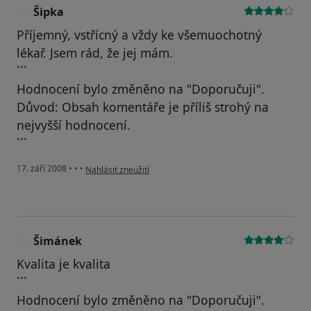
Šipka
Š
Příjemný, vstřícný a vždy ke všemuochotný
lékař. Jsem rád, že jej mám.
```
Hodnocení bylo změněno na "Doporučuji".
Důvod: Obsah komentáře je příliš strohý na
nejvyšší hodnocení.
```
podle názoru uživatele Šipka
17. září 2008
•
•
•
Nahlásit zneužití
Šimánek
Š
Kvalita je kvalita
```
Hodnocení bylo změněno na "Doporučuji".