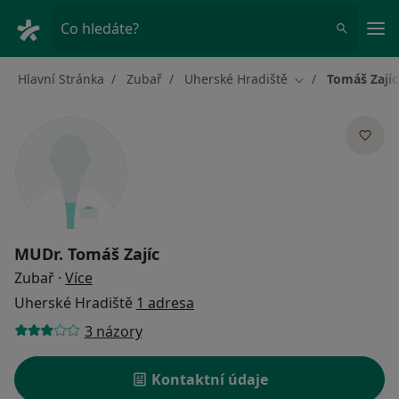
Hla
Co hledáte?
Hlavní Stránka
Zubař
Uherské Hradiště
Tomáš Zajíc
Změna města
MUDr.
Tomáš Zajíc
o specializacích
Zubař
·
Více
Uherské Hradiště
1 adresa
3 názory
Kontaktní údaje