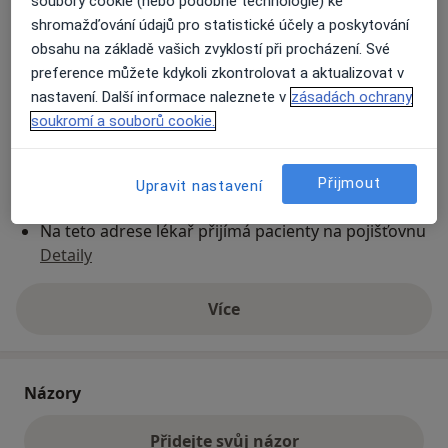
soubory cookie (nebo podobné technologie) ke
shromažďování údajů pro statistické účely a poskytování
obsahu na základě vašich zvyklostí při procházení. Své
Přiblížit mapu
se otevře v nové záložce
preference můžete kdykoli zkontrolovat a aktualizovat v
nastavení. Další informace naleznete v
zásadách ochrany
Dostupnost
Na této adrese online kalendář není aktivní
soukromí a souborů cookie.
Co mám v takové situaci udělat?
Přijmout
Upravit nastavení
Způsoby platby (soukromé návštěvy)
Na teto adrese lékař přijímá pacienty na pojišťovnu
Detaily
Více
o adrese
Názory
Přidejte svůj názor