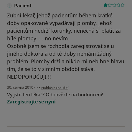
Pacient
Zubní lékař, jehož pacientům během krátké
doby opakovaně vypadávají plomby, jehož
pacientům nedrží korunky, nenechá si platit za
bílé plomby. . . no nevím.
Osobně jsem se rozhodla zaregistrovat se u
jiného doktora a od té doby nemám žádný
problém. Plomby drží a nikdo mi neblbne hlavu
tím, že se to v zimním období stává.
NEDOPORUČUJI !!
podle názoru uživatele Pacient
30. června 2010
•
•
•
Nahlásit zneužití
Vy jste ten lékař? Odpovězte na hodnocení!
Zaregistrujte se nyní