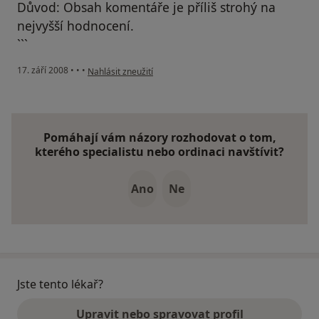
Důvod: Obsah komentáře je příliš strohý na
nejvyšší hodnocení.
```
podle názoru uživatele Šimánek
17. září 2008
•
•
•
Nahlásit zneužití
Pomáhají vám názory rozhodovat o tom,
kterého specialistu nebo ordinaci navštívit?
Ano
Ne
Jste tento lékař?
Upravit nebo spravovat profil