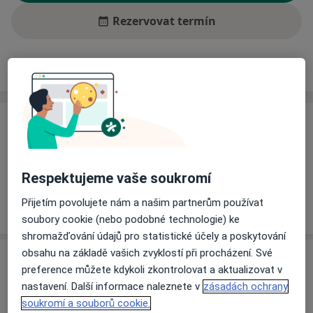
Rezervovat termín
Ceník
Adresy
Názory pacientů (2)
Ceník
Informace o službách a cenách nejsou k dispozici
Tento specialista ještě nepřidával žádné informace o
Respektujeme vaše soukromí
svých službách.
Přijetím povolujete nám a našim partnerům používat
soubory cookie (nebo podobné technologie) ke
shromažďování údajů pro statistické účely a poskytování
obsahu na základě vašich zvyklostí při procházení. Své
Adresa
preference můžete kdykoli zkontrolovat a aktualizovat v
nastavení. Další informace naleznete v
zásadách ochrany
Dr.Beneše,
Kralupy nad Vltavou
278 01
soukromí a souborů cookie.