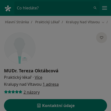
Hla
Co hledáte?
Hlavní Stránka
Praktický Lékař
Kralupy Nad Vltavou
Změn
MUDr.
Tereza Oktábcová
o specializacích
Praktický lékař
·
Více
Kralupy nad Vltavou
1 adresa
2 názory
Kontaktní údaje