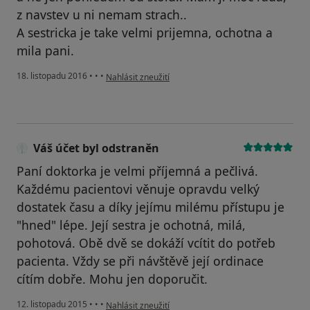
z navstev u ni nemam strach..
A sestricka je take velmi prijemna, ochotna a
mila pani.
podle názoru uživatele Váš účet byl odstraněn
18. listopadu 2016
•
•
•
Nahlásit zneužití
Váš účet byl odstraněn
Paní doktorka je velmi příjemná a pečlivá.
Každému pacientovi věnuje opravdu velký
dostatek času a díky jejímu milému přístupu je
"hned" lépe. Její sestra je ochotná, milá,
pohotová. Obě dvě se dokáží vcítit do potřeb
pacienta. Vždy se při návštěvě její ordinace
cítím dobře. Mohu jen doporučit.
podle názoru uživatele Váš účet byl odstraněn
12. listopadu 2015
•
•
•
Nahlásit zneužití