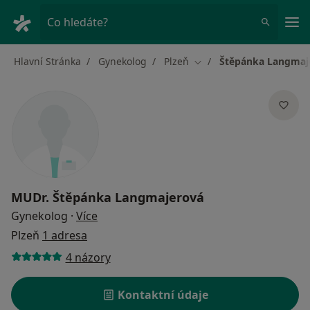
Hla
Co hledáte?
Hlavní Stránka
Gynekolog
Plzeň
Štěpánka Langmaj
Změna města
MUDr.
Štěpánka Langmajerová
o specializacích
Gynekolog
·
Více
Plzeň
1 adresa
4 názory
Kontaktní údaje