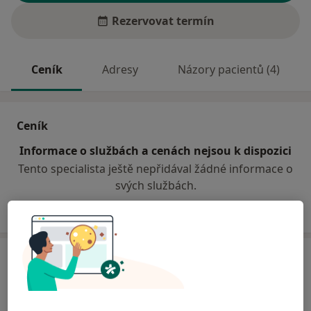
Rezervovat termín
Ceník
Adresy
Názory pacientů (4)
Ceník
Informace o službách a cenách nejsou k dispozici
Tento specialista ještě nepřidával žádné informace o
svých službách.
Adresa
MEDICENTRUM BIOMED s.r.o.
náměstí Míru 3,
Plzeň
30100