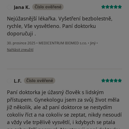
Jana K.
Číslo ověřené
J
Nejúžasnější lékařka. Vyšetření bezbolestně,
rychle, Vše vysvětleno. Paní doktorku
doporučuji .
30. prosince 2025
•
MEDICENTRUM BIOMED s.r.o.
•
Jiný
•
podle názoru uživatele Jana K.
Nahlásit zneužití
L.F.
Číslo ověřené
L
Paní doktorka je úžasný člověk s lidským
přístupem. Gynekologu jsem za svůj život měla
již několik, ale až paní doktorce se nestydím
cokoliv říct a na cokoliv se zeptat, nikdy nesoudí
a vždy vše trpělivě vysvětlí, i kdybych se ptala