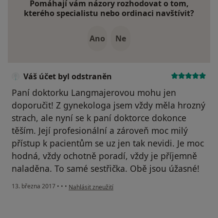
Pomáhají vám názory rozhodovat o tom,
kterého specialistu nebo ordinaci navštívit?
Ano
Ne
Váš účet byl odstraněn
Paní doktorku Langmajerovou mohu jen
doporučit! Z gynekologa jsem vždy měla hrozný
strach, ale nyní se k paní doktorce dokonce
těším. Její profesionální a zároveň moc milý
přístup k pacientům se uz jen tak nevidi. Je moc
hodná, vždy ochotně poradí, vždy je příjemně
naladěna. To samé sestřička. Obě jsou úžasné!
podle názoru uživatele Váš účet byl odstraněn
13. března 2017
•
•
•
Nahlásit zneužití