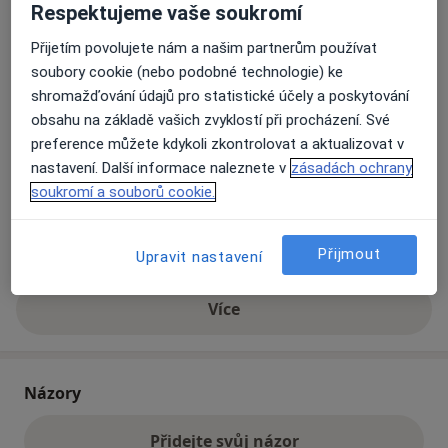
Respektujeme vaše soukromí
Přijetím povolujete nám a našim partnerům používat
Přiblížit mapu
se otevře v nové záložce
soubory cookie (nebo podobné technologie) ke
shromažďování údajů pro statistické účely a poskytování
Dostupnost
Na této adrese online kalendář není aktivní
obsahu na základě vašich zvyklostí při procházení. Své
Co mám v takové situaci udělat?
preference můžete kdykoli zkontrolovat a aktualizovat v
nastavení. Další informace naleznete v
zásadách ochrany
soukromí a souborů cookie.
Způsoby platby (soukromé návštěvy)
Na teto adrese lékař přijímá pacienty na pojišťovnu
Detaily
Přijmout
Upravit nastavení
Více
o adrese
Názory
Přidejte svůj názor