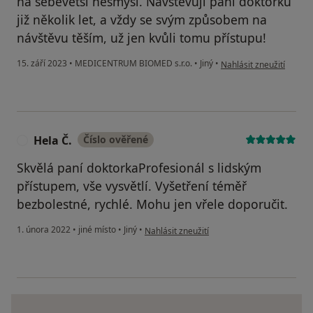
na sebevětší nesmysl. Navstevuji paní doktorku
již několik let, a vždy se svým způsobem na
návštěvu těším, už jen kvůli tomu přístupu!
podle názoru uživatele L
15. září 2023
•
MEDICENTRUM BIOMED s.r.o.
•
Jiný
•
Nahlásit zneužití
Hela Č.
Číslo ověřené
H
Skvělá paní doktorkaProfesionál s lidským
přístupem, vše vysvětlí. Vyšetření téměř
bezbolestné, rychlé. Mohu jen vřele doporučit.
podle názoru uživatele Hela Č.
1. února 2022
•
jiné místo
•
Jiný
•
Nahlásit zneužití