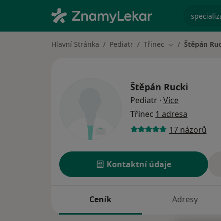
specializ
Hlavní Stránka
Pediatr
Třinec
Štěpán Ruc
Změna města
Štěpán Rucki
o specializ
Pediatr
·
Více
Třinec
1 adresa
17 názorů
Kontaktní údaje
Ceník
Adresy