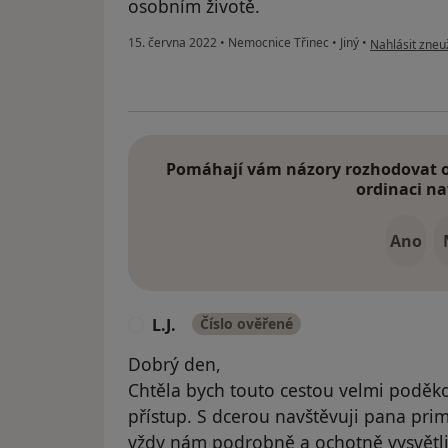
osobním životě.
podle názoru u
15. června 2022
•
Nemocnice Třinec
•
Jiný
•
Nahlásit zneuž
Pomáhají vám názory rozhodovat o 
ordinaci na
Ano
L.J.
Číslo ověřené
L
Dobrý den,
Chtěla bych touto cestou velmi poděkov
přístup. S dcerou navštěvuji pana prim
vždy nám podrobně a ochotně vysvětli