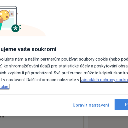
ách nejsou k dispozici
ádné informace o svých službách.
ujeme vaše soukromí
ovolujete nám a našim partnerům používat soubory cookie (nebo po
e) ke shromažďování údajů pro statistické účely a poskytování obs
ich zvyklostí při procházení. Své preference můžete kdykoli zkontro
t v nastavení. Další informace naleznete v
zásadách ochrany soukr
okie.
 mapu
 otevře v nové záložce
P
Upravit nastavení
ní