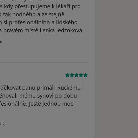
as kdy přestupujeme k lékaři pro
 tak hodného a ze stejně
 si profesionálního a lidského
na pravém místě.Lenka Jedzoková
vatele L.J.
tí
oděkovat panu primáři Ruckému i
 věnovali mému synovi po dobu
ofesionálně. Jestě jednou moc
živatele L.T.
ití