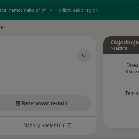
ace, nemoc nebo příjmení
Město nebo region
ki
Objednejt
Neaktivní
acích
Dnes
8 Srpen
Tento 
Rezervovat termín
Názory pacientů (17)