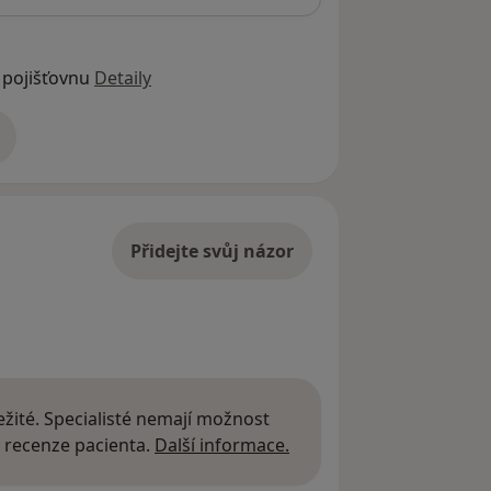
 pojišťovnu
Detaily
adrese
Přidejte svůj názor
žité. Specialisté nemají možnost
Další informace o názor
 recenze pacienta.
Další informace.