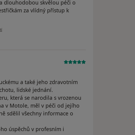
za dlouhodobou skvělou péči o
estřičkám za vlídný přístup k
ivatele Ewa.S.
tí
Ruckému a také jeho zdravotním
chotu, lidské jednání.
eru, která se narodila s vrozenou
a v Motole, měl v péči od jejího
ně sdělil všechny informace o
ho úspěchů v profesním i