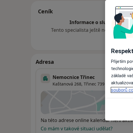
Ceník
Informace o službách a cen
Tento specialista ještě nepřidával ž
Respekt
Adresa
Přijetím p
technologi
základě vaš
Nemocnice Třinec
aktualizova
Kaštanová 268,
Třinec
739 61
souborů co
Přiblížit
se
Dostupnost
Na této adrese online kalendář není aktiv
Co mám v takové situaci udělat?