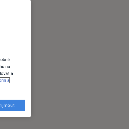
dobné
ahu na
lovat a
omí a
řijmout