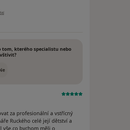
živatele Monika J.
ití
tom, kterého specialistu nebo
vštívit?
Ne
at za profesionální a vstřícný
áře Ruckého celé její dětství a
l vše,co bychom měli o