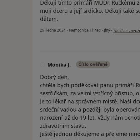
Děkuji tímto primáři MUDr. Ruckému 
moji dceru a její srdíčko. Děkuji také s
dětem.
podle názoru už
29. ledna 2024
•
Nemocnice Třinec
•
Jiný
•
Nahlásit zneuži
Monika J.
Číslo ověřené
M
Dobrý den,
chtěla bych poděkovat panu primáři 
sestřičkám, za velmi vstřícný přístup, o
Je to lékař na správném místě. Naši dc
srdeční vadou a později byla operován
narození až do 19 let. Vždy nám ochot
zdravotním stavu.
Ještě jednou děkujeme a přejeme mno