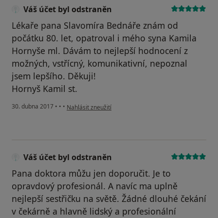
Váš účet byl odstraněn
Lékaře pana Slavomíra Bednáře znám od
počátku 80. let, opatroval i mého syna Kamila
Hornyše ml. Dávám to nejlepší hodnocení z
možných, vstřícný, komunikativní, nepoznal
jsem lepšího. Děkuji!
Hornyš Kamil st.
podle názoru uživatele Váš účet byl odstraněn
30. dubna 2017
•
•
•
Nahlásit zneužití
Váš účet byl odstraněn
Pana doktora můžu jen doporučit. Je to
opravdový profesionál. A navíc ma uplně
nejlepší sestřičku na světě. Žádné dlouhé čekání
v čekárně a hlavně lidský a profesionální