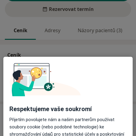
Rezervovat termín
Ceník
Adresy
Názory pacientů (3)
Ceník
Informace o službách a cenách nejsou k dispozici
Tento specialista ještě nepřidával žádné informace o
svých službách.
Respektujeme vaše soukromí
Adresa
Přijetím povolujete nám a našim partnerům používat
soubory cookie (nebo podobné technologie) ke
Ordinace
shromažďování údajů pro statistické účely a poskytování
Holešov