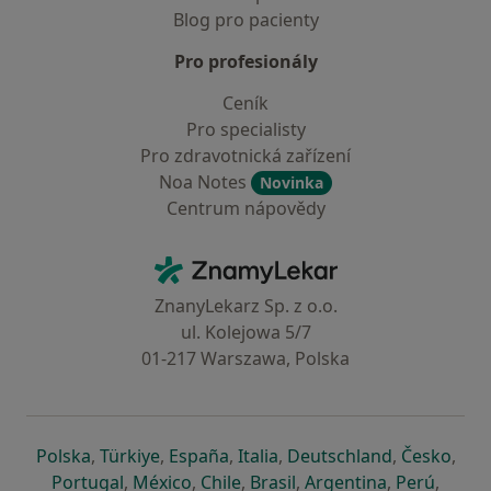
Blog pro pacienty
Pro profesionály
Ceník
Pro specialisty
Pro zdravotnická zařízení
Noa Notes
Novinka
Centrum nápovědy
Kontakt
ZnamyLekar - Hlavní stránka
ZnanyLekarz Sp. z o.o.
ul. Kolejowa 5/7
01-217 Warszawa, Polska
se otevře v nové záložce
se otevře v nové záložce
se otevře v nové záložce
se otevře v nové záložce
se otevře v 
se o
Polska
,
Türkiye
,
España
,
Italia
,
Deutschland
,
Česko
,
se otevře v nové záložce
se otevře v nové záložce
se otevře v nové záložce
se otevře v nové záložc
se otevře v 
se ote
Portugal
,
México
,
Chile
,
Brasil
,
Argentina
,
Perú
,