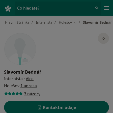
Hla
Co hledáte?
Hlavní Stránka
Internista
Holešov
Slavomír Bednář
Změna města
Slavomír Bednář
o specializacích
Internista
·
Více
Holešov
1 adresa
3 názory
Kontaktní údaje