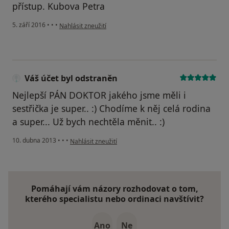
přístup. Kubova Petra
podle názoru uživatele Váš účet byl odstraněn
5. září 2016
•
•
•
Nahlásit zneužití
Váš účet byl odstraněn
Nejlepší PÁN DOKTOR jakého jsme měli i
sestřička je super.. :) Chodíme k něj celá rodina
a super... Už bych nechtěla měnit.. :)
podle názoru uživatele Váš účet byl odstraněn
10. dubna 2013
•
•
•
Nahlásit zneužití
Pomáhají vám názory rozhodovat o tom,
kterého specialistu nebo ordinaci navštívit?
Ano
Ne