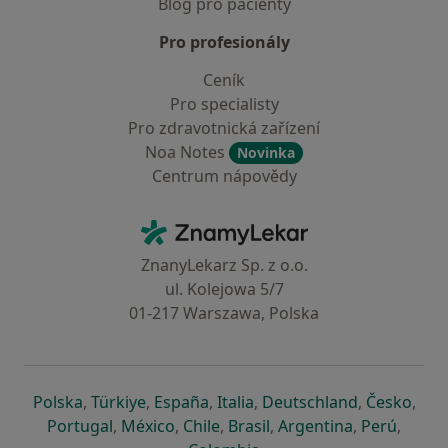
Blog pro pacienty
Pro profesionály
Ceník
Pro specialisty
Pro zdravotnická zařízení
Noa Notes
Novinka
Centrum nápovědy
Kontakt
ZnamyLekar - Hlavní stránka
ZnanyLekarz Sp. z o.o.
ul. Kolejowa 5/7
01-217 Warszawa, Polska
se otevře v nové záložce
se otevře v nové záložce
se otevře v nové záložce
se otevře v nové záložce
se otevře v 
se o
Polska
,
Türkiye
,
España
,
Italia
,
Deutschland
,
Česko
,
se otevře v nové záložce
se otevře v nové záložce
se otevře v nové záložce
se otevře v nové záložc
se otevře v 
se ote
Portugal
,
México
,
Chile
,
Brasil
,
Argentina
,
Perú
,