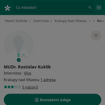
Hla
Co hledáte?
Hlavní Stránka
Internista
Kralupy Nad Vltavou
Rost
Změna mě
MUDr.
Rostislav Kuklík
o specializacích
Internista
·
Více
Kralupy nad Vltavou
1 adresa
5 názorů
Kontaktní údaje