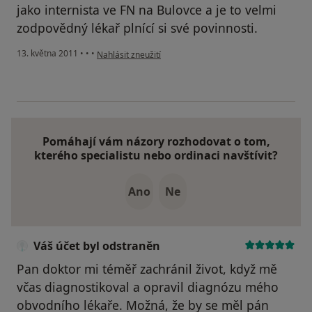
jako internista ve FN na Bulovce a je to velmi
zodpovědný lékař plnící si své povinnosti.
podle názoru uživatele Pacient
13. května 2011
•
•
•
Nahlásit zneužití
Pomáhají vám názory rozhodovat o tom,
kterého specialistu nebo ordinaci navštívit?
Ano
Ne
Váš účet byl odstraněn
Pan doktor mi téměř zachránil život, když mě
včas diagnostikoval a opravil diagnózu mého
obvodního lékaře. Možná, že by se měl pán