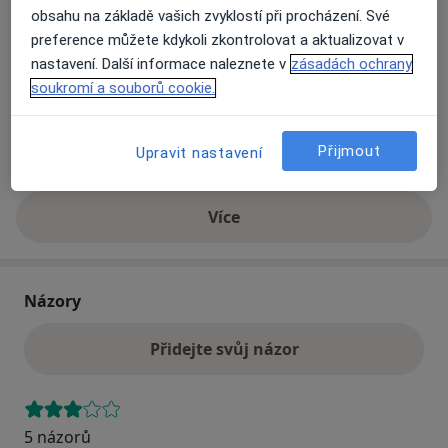
obsahu na základě vašich zvyklostí při procházení. Své
preference můžete kdykoli zkontrolovat a aktualizovat v
Přiblížit mapu
nastavení. Další informace naleznete v
zásadách ochrany
se otevře v nové záložce
soukromí a souborů cookie.
Dostupnost
Na této adrese online kalendář není aktivní
Co mám v takové situaci udělat?
Přijmout
Upravit nastavení
Více
o adrese
Názory
Přidejte svůj názor
5 názorů