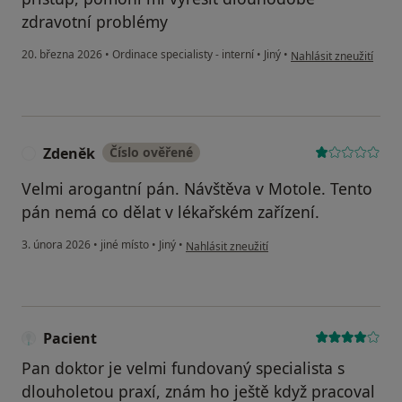
zdravotní problémy
podle názoru uživatel
20. března 2026
•
Ordinace specialisty - interní
•
Jiný
•
Nahlásit zneužití
Zdeněk
Číslo ověřené
Z
Velmi arogantní pán. Návštěva v Motole. Tento
pán nemá co dělat v lékařském zařízení.
podle názoru uživatele Zdeněk
3. února 2026
•
jiné místo
•
Jiný
•
Nahlásit zneužití
Pacient
Pan doktor je velmi fundovaný specialista s
dlouholetou praxí, znám ho ještě když pracoval