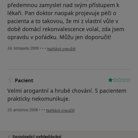
předemnou zamyslet nad svým přístupem k
lékaři. Pan doktor naopak projevuje péči o
pacienta a to takovou, že mi z vlastní vůle v
době domácí rekonvalescence volal, zda jsem
opravdu v pořádku. Můžu jen doporučit!
podle názoru uživatele Váš účet byl odstraněn
24. listopadu 2009
•
•
•
Nahlásit zneužití
Pacient
Velmi arogantní a hrubé chování. S pacientem
prakticky nekomunikuje.
podle názoru uživatele Pacient
23. prosince 2008
•
•
•
Nahlásit zneužití
Související vyhledávání