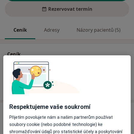
Rezervovat termín
Ceník
Adresy
Názory pacientů (5)
Ceník
Informace o službách a cenách nejsou k dispozici
Tento specialista ještě nepřidával žádné informace o
svých službách.
Respektujeme vaše soukromí
Adresa
Přijetím povolujete nám a našim partnerům používat
soubory cookie (nebo podobné technologie) ke
Ordinace specialisty - interní
shromažďování údajů pro statistické účely a poskytování
Hůrka 1039,
Kralupy nad Vltavou
27801