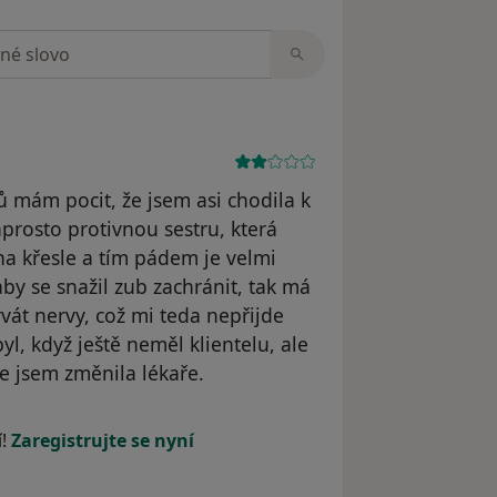
zorech
 mám pocit, že jsem asi chodila k
prosto protivnou sestru, která
 na křesle a tím pádem je velmi
by se snažil zub zachránit, tak má
vát nervy, což mi teda nepřijde
l, když ještě neměl klientelu, ale
e jsem změnila lékaře.
dstraněn
í!
Zaregistrujte se nyní