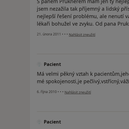
S panem Pruknerem mám jen ty nejlepš
jsem nezažila tak příjemný a lidský př
nejlepší řešení problému, ale nenutí vá
lékaři bohužel ve zvyku. Od pana Pru
podle názoru uživatele Pacient
21. února 2011
•
•
•
Nahlásit zneužití
Pacient
Má velmi pěkný vztah k pacientům,jeh
mé spokojenosti,je pečlivý,vstřícný,vá
podle názoru uživatele Pacient
6. října 2010
•
•
•
Nahlásit zneužití
Pacient