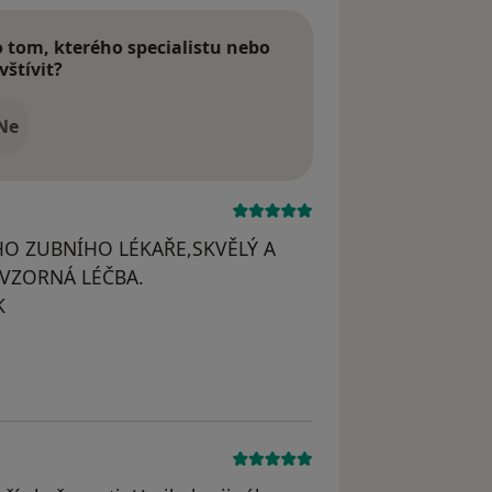
tom, kterého specialistu nebo
vštívit?
Ne
ÍHO ZUBNÍHO LÉKAŘE,SKVĚLÝ A
,VZORNÁ LÉČBA.
K
dstraněn