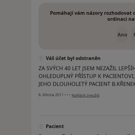
Pomáhají vám názory rozhodovat o 
ordinaci na
Ano
Váš účet byl odstraněn
ZA SVÝCH 40 LET JSEM NEZAŽIL LEPŠ
OHLEDUPLNÝ PŘÍSTUP K PACIENTOVI
JEHO DLOUHOLETÝ PACIENT B.KŘENE
podle názoru uživatele Váš účet byl o
8. března 2011
•
•
•
Nahlásit zneužití
Pacient