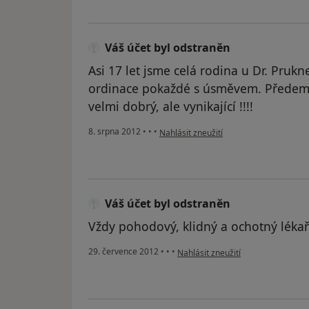
Váš účet byl odstraněn
Asi 17 let jsme celá rodina u Dr. Prukn
ordinace pokaždé s úsměvem. Předem u
velmi dobrý, ale vynikající !!!!
podle názoru uživatele Váš účet byl od
8. srpna 2012
•
•
•
Nahlásit zneužití
Váš účet byl odstraněn
Vždy pohodový, klidný a ochotný léka
podle názoru uživatele Váš účet b
29. července 2012
•
•
•
Nahlásit zneužití