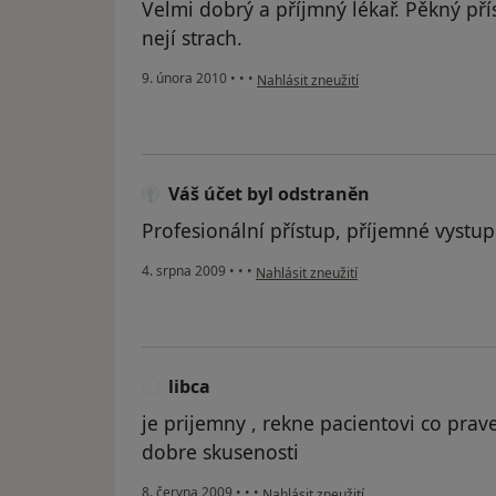
Velmi dobrý a příjmný lékař. Pěkný př
nejí strach.
podle názoru uživatele Pacient
9. února 2010
•
•
•
Nahlásit zneužití
Váš účet byl odstraněn
Profesionální přístup, příjemné vystu
podle názoru uživatele Váš účet byl od
4. srpna 2009
•
•
•
Nahlásit zneužití
libca
je prijemny , rekne pacientovi co pra
dobre skusenosti
podle názoru uživatele libca
8. června 2009
•
•
•
Nahlásit zneužití