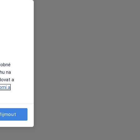
dobné
ahu na
lovat a
omí a
řijmout