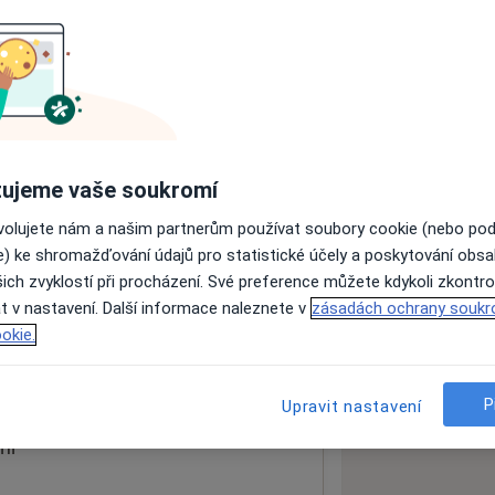
ách nejsou k dispozici
ádné informace o svých službách.
ujeme vaše soukromí
ovolujete nám a našim partnerům používat soubory cookie (nebo po
e) ke shromažďování údajů pro statistické účely a poskytování obs
ich zvyklostí při procházení. Své preference můžete kdykoli zkontro
olog
t v nastavení. Další informace naleznete v
zásadách ochrany soukr
okie.
 mapu
 otevře v nové záložce
P
Upravit nastavení
ní