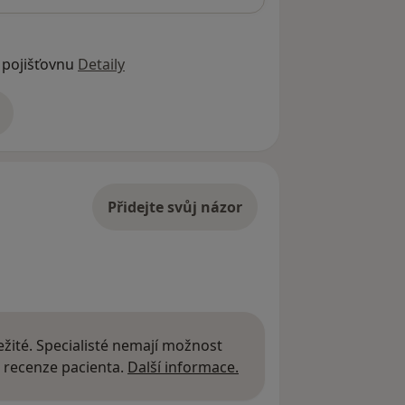
 pojišťovnu
Detaily
adrese
Přidejte svůj názor
žité. Specialisté nemají možnost
Další informace o názor
 recenze pacienta.
Další informace.