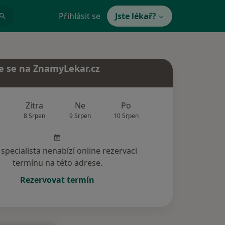
Přihlásit se
Jste lékař?
e se na ZnamyLekar.cz
Zítra
Ne
Po
Út
St
8 Srpen
9 Srpen
10 Srpen
11 Srpen
12 Srp
specialista nenabízí online rezervaci
termínu na této adrese.
Rezervovat termín