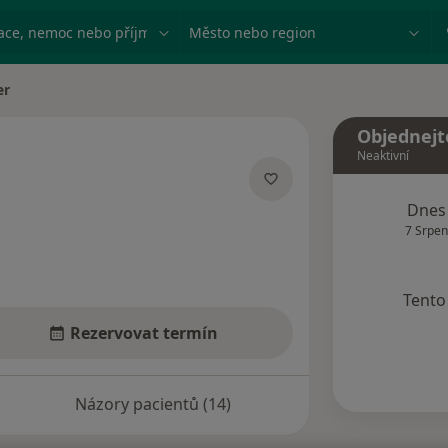
ace, nemoc nebo příjmení
Město nebo region
er
Objednejt
Neaktivní
ích
Dnes
7 Srpen
Tento 
Rezervovat termín
Názory pacientů (14)