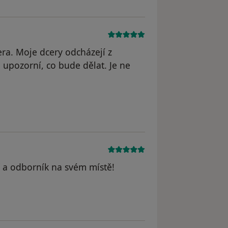
era. Moje dcery odcházejí z
pozorní, co bude dělat. Je ne
straněn
ř a odborník na svém místě!
yl odstraněn