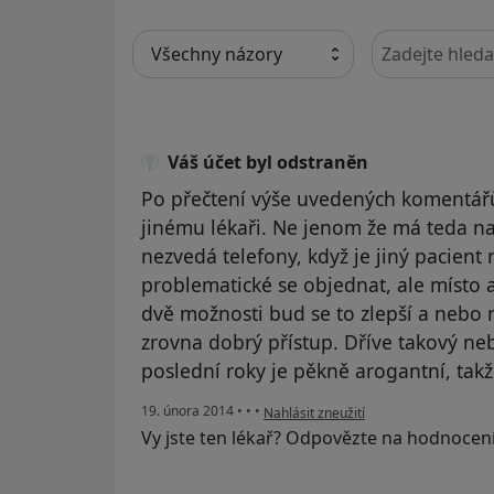
Hledejte v ná
Váš účet byl odstraněn
Po přečtení výše uvedených komentářů
jinému lékaři. Ne jenom že má teda na
nezvedá telefony, když je jiný pacient
problematické se objednat, ale místo a
dvě možnosti bud se to zlepší a nebo r
zrovna dobrý přístup. Dříve takový neby
poslední roky je pěkně arogantní, takž
podle názoru uživatele Váš účet byl o
19. února 2014
•
•
•
Nahlásit zneužití
Vy jste ten lékař? Odpovězte na hodnocen