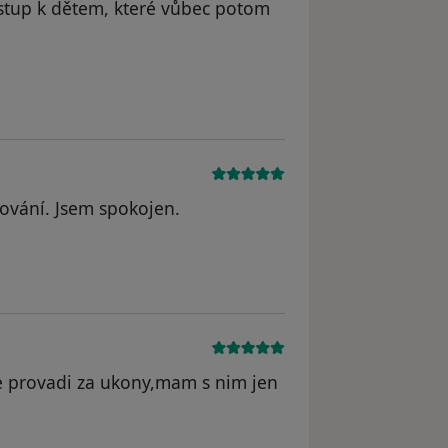
ístup k dětem, které vůbec potom
pování. Jsem spokojen.
straněn
ve provadi za ukony,mam s nim jen