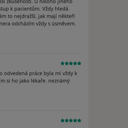
í zkušenosti. U nikoho jiného
ístup k pacientům. Vždy hledá
m to nejdražší, jak mají někteří
knera odcházím vždy s úsměvem.
o odvedená práce byla mi vždy k
žím si ho jako lékaře. neznámý