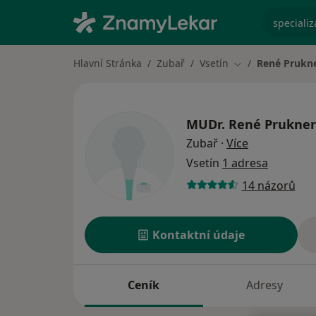
specializ
Hlavní Stránka
Zubař
Vsetín
René Prukn
Změna města
MUDr.
René Prukner
o specializac
Zubař
·
Více
Vsetín
1 adresa
14 názorů
Kontaktní údaje
Ceník
Adresy