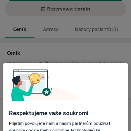
Rezervovat termín
Ceník
Adresy
Názory pacientů (3)
Ceník
Informace o službách a cenách nejsou k dispozici
Tento specialista ještě nepřidával žádné informace o
svých službách.
Adresa
Respektujeme vaše soukromí
Praktický zubní lékař
Přijetím povolujete nám a našim partnerům používat
náměstí Dr. Karla Kramáře 58,
Vysoké nad Jizerou
soubory cookie (nebo podobné technologie) ke