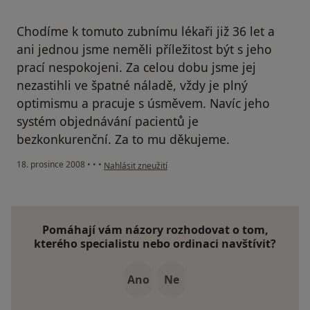
Chodíme k tomuto zubnímu lékaři již 36 let a
ani jednou jsme neměli příležitost být s jeho
prací nespokojeni. Za celou dobu jsme jej
nezastihli ve špatné náladě, vždy je plný
optimismu a pracuje s úsměvem. Navíc jeho
systém objednávání pacientů je
bezkonkurenční. Za to mu děkujeme.
podle názoru uživatele Malínští
18. prosince 2008
•
•
•
Nahlásit zneužití
Pomáhají vám názory rozhodovat o tom,
kterého specialistu nebo ordinaci navštívit?
Ano
Ne