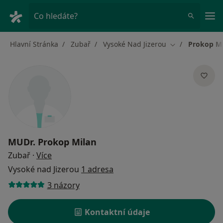
Hla
Co hledáte?
Hlavní Stránka
Zubař
Vysoké Nad Jizerou
Prokop Mi
Změna města
MUDr.
Prokop Milan
o specializacích
Zubař
·
Více
Vysoké nad Jizerou
1 adresa
3 názory
Kontaktní údaje