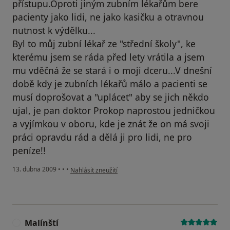
přístupu.Oproti jiným zubním lékařům bere
pacienty jako lidi, ne jako kasičku a otravnou
nutnost k výdělku...
Byl to můj zubní lékař ze "střední školy", ke
kterému jsem se ráda před lety vrátila a jsem
mu vděčná že se stará i o moji dceru...V dnešní
době kdy je zubních lékařů málo a pacienti se
musí doprošovat a "uplácet" aby se jich někdo
ujal, je pan doktor Prokop naprostou jedničkou
a vyjímkou v oboru, kde je znát že on má svoji
práci opravdu rád a dělá ji pro lidi, ne pro
peníze!!
podle názoru uživatele Katka B
13. dubna 2009
•
•
•
Nahlásit zneužití
Malínští
M