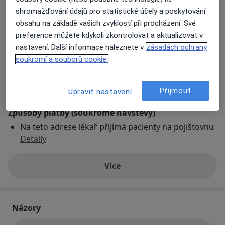
51211
shromažďování údajů pro statistické účely a poskytování
obsahu na základě vašich zvyklostí při procházení. Své
preference můžete kdykoli zkontrolovat a aktualizovat v
Přiblížit mapu
se otevře v nové záložce
nastavení. Další informace naleznete v
zásadách ochrany
soukromí a souborů cookie.
Dostupnost
Na této adrese online kalendář není aktivní
Co mám v takové situaci udělat?
Přijmout
Upravit nastavení
Způsoby platby (soukromé návštěvy)
Na teto adrese lékař přijímá pacienty na pojišťovnu
Detaily
Více
o adrese
Názory