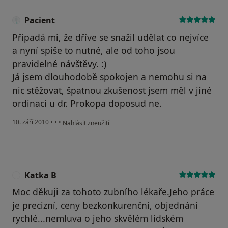
Pacient
Připadá mi, že dříve se snažil udělat co nejvíce
a nyní spíše to nutné, ale od toho jsou
pravidelné návštěvy. :)
Já jsem dlouhodobě spokojen a nemohu si na
nic stěžovat, špatnou zkušenost jsem měl v jiné
ordinaci u dr. Prokopa doposud ne.
podle názoru uživatele Pacient
10. září 2010
•
•
•
Nahlásit zneužití
Katka B
K
Moc děkuji za tohoto zubního lékaře.Jeho práce
je precizní, ceny bezkonkurenční, objednání
rychlé...nemluva o jeho skvělém lidském