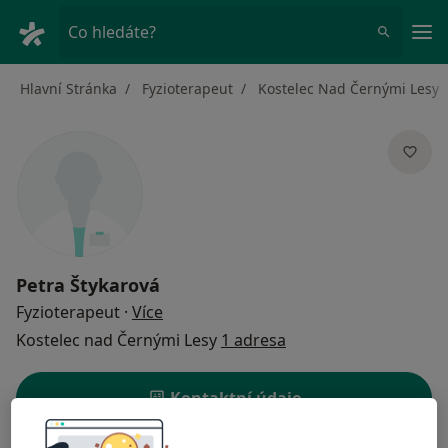
Hla
Co hledáte?
Hlavní Stránka
Fyzioterapeut
Kostelec Nad Černými Lesy
Petra Štykarová
o specializacích
Fyzioterapeut
·
Více
Kostelec nad Černými Lesy
1 adresa
Kontaktní údaje