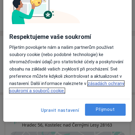
Rezervovat termín
Ceník
Adresy
Názory pacientů
Respektujeme vaše soukromí
Ceník
Přijetím povolujete nám a našim partnerům používat
soubory cookie (nebo podobné technologie) ke
Informace o službách a cenách nejsou k dispozici
shromažďování údajů pro statistické účely a poskytování
Tento specialista ještě nepřidával žádné informace o
obsahu na základě vašich zvyklostí při procházení. Své
svých službách.
preference můžete kdykoli zkontrolovat a aktualizovat v
nastavení. Další informace naleznete v
zásadách ochrany
soukromí a souborů cookie.
Adresa
Přijmout
Upravit nastavení
Fyzioterapie
Hradec 56,
Kostelec nad Černými Lesy
28163