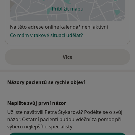
Přiblížit mapu
se otevře v nové záložce
Dostupnost
Na této adrese online kalendář není aktivní
Co mám v takové situaci udělat?
Více
o adrese
Názory pacientů se rychle objeví
Napište svůj první názor
Už jste navštívili Petra Štykarová? Podělte se o svůj
názor. Ostatní pacienti budou vděční za pomoc při
výběru nejlepšího specialisty.