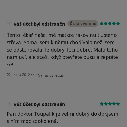
Váš účet byl odstraněn
Číslo ověřené
Tento lékař našel mé matkce rakovinu tlustého
střeva. Sama jsem k němu chodívala než jsem
se odstěhovala. Je dobrý, léčí dobře. Málo toho
namluví, ale stačí, když otevřete pusu a zeptáte
se!
podle názoru uživatele Váš účet byl odstraněn
22. ledna 2012
•
•
•
Nahlásit zneužití
Váš účet byl odstraněn
Pan doktor Toupalík je velmi dobrý doktor,jsem
s ním moc spokojená.