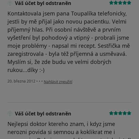
Váš účet byl odstraněn
Kontaktovala jsem pana Toupalíka telefonicky,
jestli by mě přijal jako novou pacientku. Velmi
příjemný hlas. Při osobní návštěvě a prvním
vyšetření byl pohodový a vtipný - probrali jsme
moje problémy - napsal mi recept. Sestřička mě
zaregistrovala - byla též příjemná a usměvavá.
Myslím si, že zde budu ve velmi dobrých
rukou...díky :-)
podle názoru uživatele Váš účet byl odstraněn
20. března 2012
•
•
•
Nahlásit zneužití
Váš účet byl odstraněn
Nejlepsi doktor ktereho znam, i kdyz jsme
nerozni povida si semnou a koklikrat me i