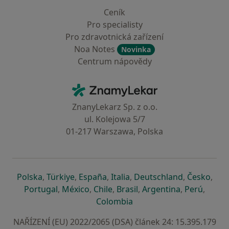
Ceník
Pro specialisty
Pro zdravotnická zařízení
Noa Notes
Novinka
Centrum nápovědy
Kontakt
ZnamyLekar - Hlavní stránka
ZnanyLekarz Sp. z o.o.
ul. Kolejowa 5/7
01-217 Warszawa, Polska
se otevře v nové záložce
se otevře v nové záložce
se otevře v nové záložce
se otevře v nové záložce
se otevře v 
se o
Polska
,
Türkiye
,
España
,
Italia
,
Deutschland
,
Česko
,
se otevře v nové záložce
se otevře v nové záložce
se otevře v nové záložce
se otevře v nové záložc
se otevře v 
se ote
Portugal
,
México
,
Chile
,
Brasil
,
Argentina
,
Perú
,
se otevře v nové záložce
Colombia
NAŘÍZENÍ (EU) 2022/2065 (DSA) článek 24: 15.395.179