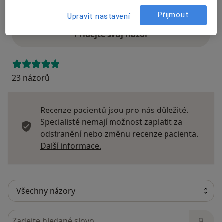
Názory
Přijmout
Upravit nastavení
Přidejte svůj názor
23 názorů
Recenze pacientů jsou pro nás důležité.
Specialisté nemají možnost zaplatit za
odstranění nebo změnu recenze pacienta.
Další informace o názorech
Další informace.
Hledejte v názorech