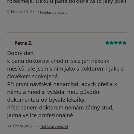
rozesmeje. Dekuju pane doktore za to jaky jste!!
podle názoru uživatele Váš účet byl odstraněn
9. března 2012
•
•
•
Nahlásit zneužití
Petra Z.
P
Dobrý den,
k panu doktorovi chodím sice jen několik
měsíců, ale jsem s ním jako s doktorem i jako s
člověkem spokojená.
Při první návštěvě nenamítal, abych přešla k
němu a hned si vyžádal mou původní
dokumentaci od bývalé lékařky.
Před panem doktorem nemám žádný stud,
jedná velice profesionálně.
podle názoru uživatele Petra Z.
14. února 2012
•
•
•
Nahlásit zneužití