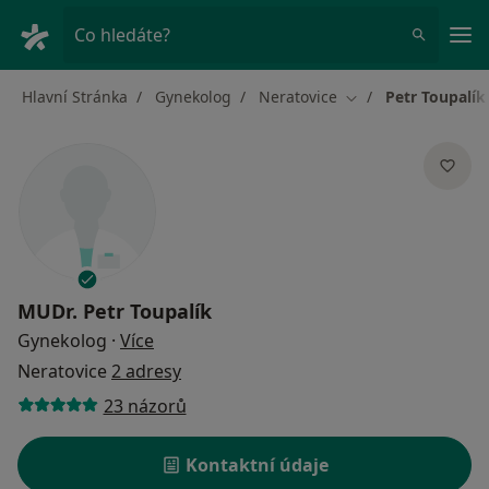
Hla
Co hledáte?
Hlavní Stránka
Gynekolog
Neratovice
Petr Toupalík
Změna města
MUDr.
Petr Toupalík
o specializacích
Gynekolog
·
Více
Neratovice
2 adresy
23 názorů
Kontaktní údaje