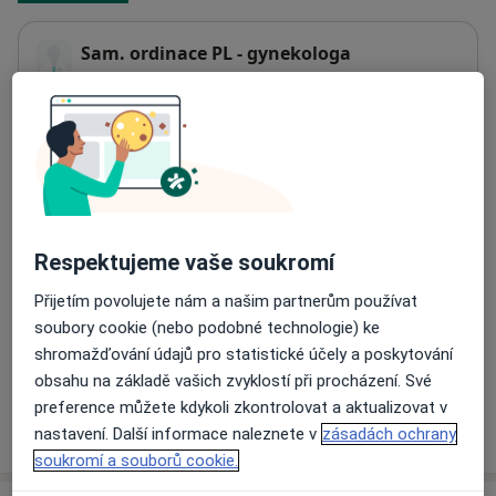
Sam. ordinace PL - gynekologa
Neratovice
277 11
Přiblížit mapu
se otevře v nové záložce
Dostupnost
Na této adrese online kalendář není aktivní
Co mám v takové situaci udělat?
Respektujeme vaše soukromí
Přijetím povolujete nám a našim partnerům používat
Způsoby platby (soukromé návštěvy)
soubory cookie (nebo podobné technologie) ke
Na teto adrese lékař přijímá pacienty na pojišťovnu
shromažďování údajů pro statistické účely a poskytování
Detaily
obsahu na základě vašich zvyklostí při procházení. Své
preference můžete kdykoli zkontrolovat a aktualizovat v
Více
nastavení. Další informace naleznete v
zásadách ochrany
o adrese
soukromí a souborů cookie.