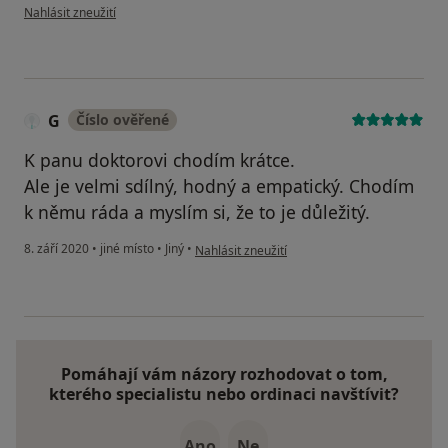
podle názoru uživatele Šnídlová
Nahlásit zneužití
G
Číslo ověřené
K panu doktorovi chodím krátce.
Ale je velmi sdílný, hodný a empatický. Chodím
k němu ráda a myslím si, že to je důležitý.
podle názoru uživatele G
8. září 2020
•
jiné místo
•
Jiný
•
Nahlásit zneužití
Pomáhají vám názory rozhodovat o tom,
kterého specialistu nebo ordinaci navštívit?
Ano
Ne