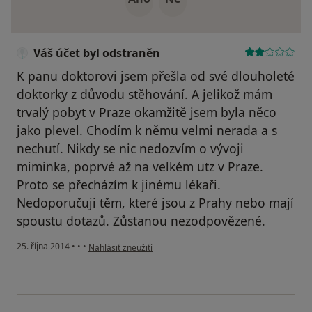
Váš účet byl odstraněn
K panu doktorovi jsem přešla od své dlouholeté
doktorky z důvodu stěhování. A jelikož mám
trvalý pobyt v Praze okamžitě jsem byla něco
jako plevel. Chodím k němu velmi nerada a s
nechutí. Nikdy se nic nedozvím o vývoji
miminka, poprvé až na velkém utz v Praze.
Proto se přecházím k jinému lékaři.
Nedoporučuji těm, které jsou z Prahy nebo mají
spoustu dotazů. Zůstanou nezodpovězené.
podle názoru uživatele Váš účet byl odstraněn
25. října 2014
•
•
•
Nahlásit zneužití