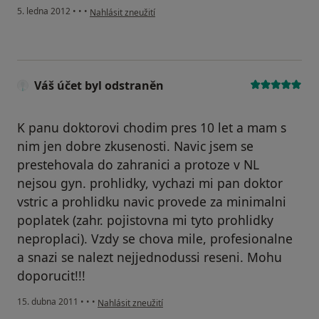
podle názoru uživatele Váš účet byl odstraněn
5. ledna 2012
•
•
•
Nahlásit zneužití
Váš účet byl odstraněn
K panu doktorovi chodim pres 10 let a mam s
nim jen dobre zkusenosti. Navic jsem se
prestehovala do zahranici a protoze v NL
nejsou gyn. prohlidky, vychazi mi pan doktor
vstric a prohlidku navic provede za minimalni
poplatek (zahr. pojistovna mi tyto prohlidky
neproplaci). Vzdy se chova mile, profesionalne
a snazi se nalezt nejjednodussi reseni. Mohu
doporucit!!!
podle názoru uživatele Váš účet byl odstraněn
15. dubna 2011
•
•
•
Nahlásit zneužití