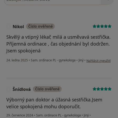
Nikol
Číslo ověřené
N
Skvělý a vtipný lékař, milá a usměvavá sestřička.
Příjemná ordinace , čas objednání byl dodržen.
Jsem spokojená
podle názoru uživatel
24. ledna 2025
•
Sam. ordinace PL - gynekologa
•
Jiný
•
Nahlásit zneužití
Šnídlová
Číslo ověřené
Š
Výborný pan doktor a úžasná sestřička.Jsem
velice spokojená mohu doporučit.
29. července 2024
•
Sam. ordinace PL - gynekologa
•
Jiný
•