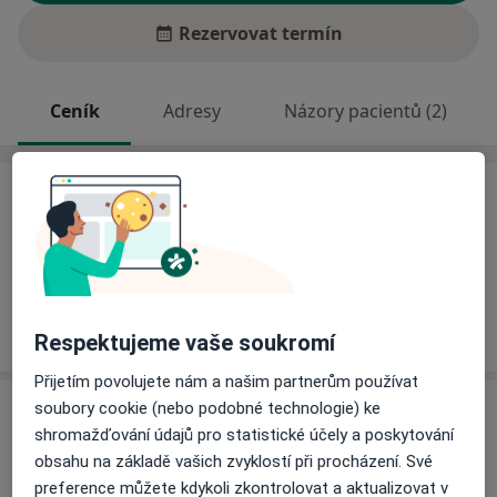
Rezervovat termín
Ceník
Adresy
Názory pacientů (2)
Ceník
Informace o službách a cenách nejsou k dispozici
Tento specialista ještě nepřidával žádné informace o
svých službách.
Respektujeme vaše soukromí
Přijetím povolujete nám a našim partnerům používat
Adresa
soubory cookie (nebo podobné technologie) ke
shromažďování údajů pro statistické účely a poskytování
obsahu na základě vašich zvyklostí při procházení. Své
Rehabilitace
preference můžete kdykoli zkontrolovat a aktualizovat v
stadion SSK Vítkovice Závodní 1411,
Ostrava
70300