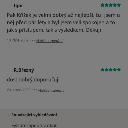
Igor
I
Pak Křížek je velmi dobrý až nejlepší, bzl jsem u
něj před pár léty a byl jsem veli spokojen a to
jak s přístupem, tak s výsledkem. Děkuji
podle názoru uživatele Igor
13. října 2009
•
•
•
Nahlásit zneužití
R.Březný
R
dost dobrý,doporučuji
podle názoru uživatele R.Březný
23. srpna 2009
•
•
•
Nahlásit zneužití
Související vyhledávání
Fyzioterapeuti v okolí