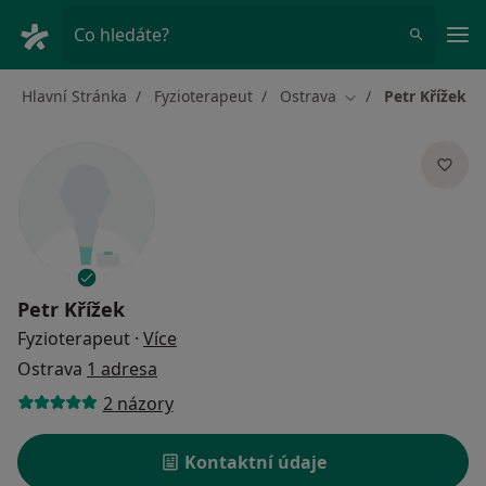
Hla
Co hledáte?
Hlavní Stránka
Fyzioterapeut
Ostrava
Petr Křížek
Změna města
Petr Křížek
o specializacích
Fyzioterapeut
·
Více
Ostrava
1 adresa
2 názory
Kontaktní údaje