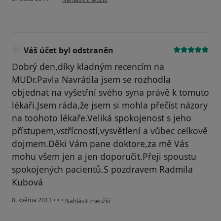
Váš účet byl odstraněn
Dobrý den,díky kladným recencím na
MUDr.Pavla Navrátila jsem se rozhodla
objednat na vyšetřní svého syna právě k tomuto
lékaři.Jsem ráda,že jsem si mohla přečíst názory
na toohoto lékaře.Veliká spokojenost s jeho
přístupem,vstřícností,vysvětlení a vůbec celkově
dojmem.Děki Vám pane doktore,za mě Vás
mohu všem jen a jen doporučit.Přeji spoustu
spokojených pacientů.S pozdravem Radmila
Kubová
podle názoru uživatele Váš účet byl odstraněn
8. května 2013
•
•
•
Nahlásit zneužití