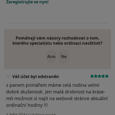
Zaregistrujte se nyní
Pomáhají vám názory rozhodovat o tom,
kterého specialistu nebo ordinaci navštívit?
Ano
Ne
Váš účet byl odstraněn
s panem primářem máme celá rodina velmi
dobré zkušenosti. Jen malá drobnost na kráse-
mít možnost si najít na webové stránce aktuální
ordinační hodiny !!!
podle názoru uživatele Váš účet byl odstraněn
3. ledna 2014
•
•
•
Nahlásit zneužití