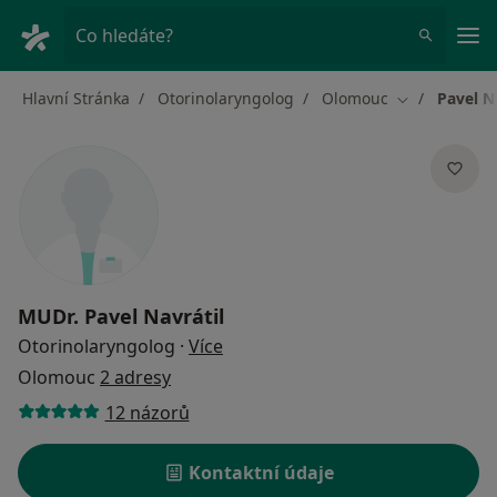
Hla
Co hledáte?
Hlavní Stránka
Otorinolaryngolog
Olomouc
Pavel N
Změna města
MUDr.
Pavel Navrátil
o specializacích
Otorinolaryngolog
·
Více
Olomouc
2 adresy
12 názorů
Kontaktní údaje