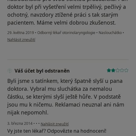
doktor byl při vyšetření velmi trpělivý, pečlivý a
ochotný, navzdory ztížené práci s tak starým
pacientem. Máme velmi dobrou zkušenost.
29. května 2019
•
Odborný lékař otorinolaryngologie
•
Naslouchátko
•
podle názoru uživatele Váš účet byl odstraněn
Nahlásit zneužití
Váš účet byl odstraněn
Byli jsme s tatínkem, který špatně slyší u pana
doktora. Vybral mu sluchátka za nemalou
částku, se kterými slyší ještě hůře. V podstatě
jsou mu k ničemu. Reklamaci neuznal ani nám
nijak nepomohl.
podle názoru uživatele Váš účet byl odstraněn
3. března 2014
•
•
•
Nahlásit zneužití
Vy jste ten lékař? Odpovězte na hodnocení!