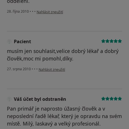
oddělení.
podle názoru uživatele Pacient
28. října 2010
•
•
•
Nahlásit zneužití
Pacient
musím jen souhlasit,velice dobrý lékař a dobrý
člověk,moc mi pomohl,díky.
podle názoru uživatele Pacient
27. srpna 2010
•
•
•
Nahlásit zneužití
Váš účet byl odstraněn
Pan primář je naprosto úžasný člověk a v
neposlední řadě lékař, který je opravdu na svém
místě. Milý, laskavý a velký profesionál.