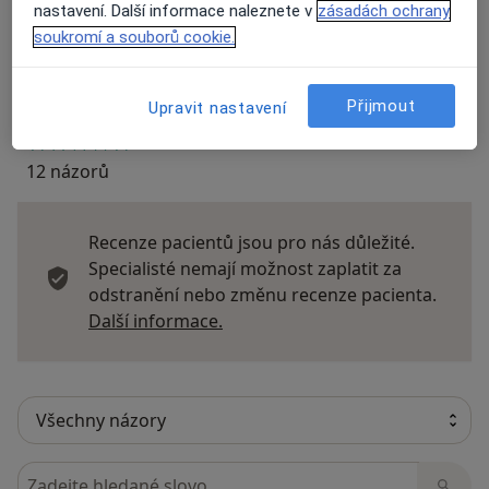
nastavení. Další informace naleznete v
zásadách ochrany
Názory
soukromí a souborů cookie.
Přidejte svůj názor
Přijmout
Upravit nastavení
12 názorů
Recenze pacientů jsou pro nás důležité.
Specialisté nemají možnost zaplatit za
odstranění nebo změnu recenze pacienta.
Další informace o názorech
Další informace.
Hledejte v názorech