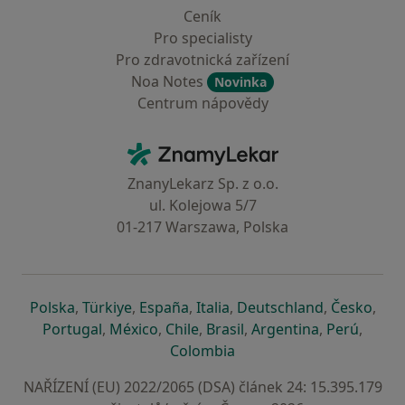
Ceník
Pro specialisty
Pro zdravotnická zařízení
Noa Notes
Novinka
Centrum nápovědy
Kontakt
ZnamyLekar - Hlavní stránka
ZnanyLekarz Sp. z o.o.
ul. Kolejowa 5/7
01-217 Warszawa, Polska
se otevře v nové záložce
se otevře v nové záložce
se otevře v nové záložce
se otevře v nové záložce
se otevře v 
se o
Polska
,
Türkiye
,
España
,
Italia
,
Deutschland
,
Česko
,
se otevře v nové záložce
se otevře v nové záložce
se otevře v nové záložce
se otevře v nové záložc
se otevře v 
se ote
Portugal
,
México
,
Chile
,
Brasil
,
Argentina
,
Perú
,
se otevře v nové záložce
Colombia
NAŘÍZENÍ (EU) 2022/2065 (DSA) článek 24: 15.395.179