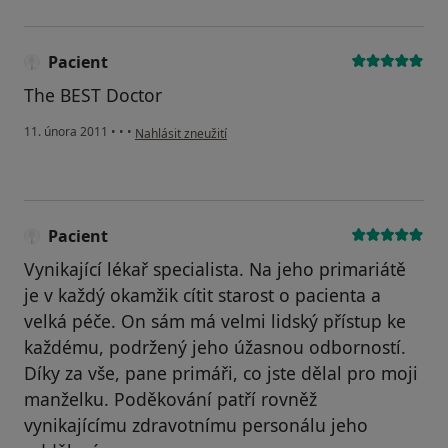
Pacient
The BEST Doctor
podle názoru uživatele Pacient
11. února 2011
•
•
•
Nahlásit zneužití
Pacient
Vynikající lékař specialista. Na jeho primariátě
je v každý okamžik cítit starost o pacienta a
velká péče. On sám má velmi lidský přístup ke
každému, podržený jeho úžasnou odborností.
Díky za vše, pane primáři, co jste dělal pro moji
manželku. Poděkování patří rovněž
vynikajícímu zdravotnímu personálu jeho