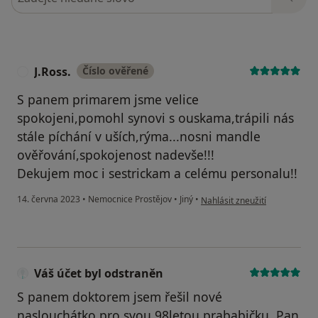
J.Ross.
Číslo ověřené
J
S panem primarem jsme velice
spokojeni,pomohl synovi s ouskama,trápili nás
stále píchání v uších,rýma...nosni mandle
ověřování,spokojenost nadevše!!!
Dekujem moc i sestrickam a celému personalu!!
podle názoru uživatele J.Ross.
14. června 2023
•
Nemocnice Prostějov
•
Jiný
•
Nahlásit zneužití
Váš účet byl odstraněn
S panem doktorem jsem řešil nové
naslouchátko pro svou 98letou prababičku. Pan