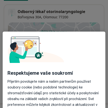
Odborný lékař otorinolaryngologie
Bořivojova 30A,
Olomouc
77200
Přiblížit mapu
se otevře v nové záložce
Dostupnost
Na této adrese online kalendář není aktivní
Co mám v takové situaci udělat?
Způsoby platby (soukromé návštěvy)
Respektujeme vaše soukromí
Na teto adrese lékař přijímá pacienty na pojišťovnu
Detaily
Přijetím povolujete nám a našim partnerům používat
soubory cookie (nebo podobné technologie) ke
Více
shromažďování údajů pro statistické účely a poskytování
o adrese
obsahu na základě vašich zvyklostí při procházení. Své
preference můžete kdykoli zkontrolovat a aktualizovat v