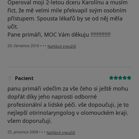
Operoval moji 2-letou dceru Karolínu a musím
říct, že mě velmi mile překvapil svým osobním
přístupem. Spousta lékařů by se od něj měla
učit.
Pane primáři, MOC Vám děkuju !!!!!!!!!!!!!
podle názoru uživatele Váš účet byl odstraněn
20. července 2010
•
•
•
Nahlásit zneužití
Pacient
panu primáři vdečím za vše čeho si ještě mohu
dopřát díky jeho naprosti odborné
profesionální a lidské péči. vše dopoučuji, je to
nejlepší otirinolaryngolog v olomouckém kraji.
všem doporučuji.
podle názoru uživatele Pacient
25. prosince 2009
•
•
•
Nahlásit zneužití