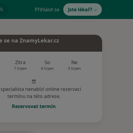
Přihlásit se
Jste lékař?
e se na ZnamyLekar.cz
Zítra
So
Ne
Po
Út
7 Srpen
8 Srpen
9 Srpen
10 Srpen
11 Srp
specialista nenabízí online rezervaci
termínu na této adrese.
Rezervovat termín