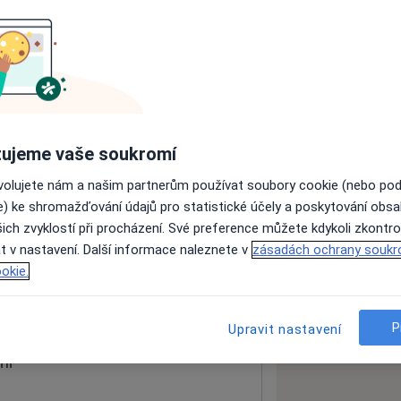
ách nejsou k dispozici
ádné informace o svých službách.
ujeme vaše soukromí
ovolujete nám a našim partnerům používat soubory cookie (nebo po
e) ke shromažďování údajů pro statistické účely a poskytování obs
ich zvyklostí při procházení. Své preference můžete kdykoli zkontro
t v nastavení. Další informace naleznete v
zásadách ochrany soukr
okie.
 mapu
 otevře v nové záložce
P
Upravit nastavení
ní