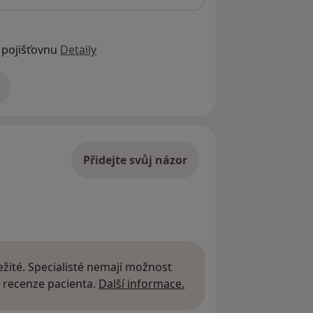
 pojišťovnu
Detaily
adrese
Přidejte svůj názor
žité. Specialisté nemají možnost
Další informace o názor
 recenze pacienta.
Další informace.