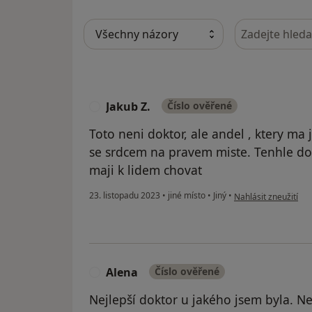
Hledejte v ná
Jakub Z.
Číslo ověřené
J
Toto neni doktor, ale andel , ktery ma
se srdcem na pravem miste. Tenhle dok
maji k lidem chovat
podle názoru uživate
23. listopadu 2023
•
jiné místo
•
Jiný
•
Nahlásit zneužití
Alena
Číslo ověřené
A
Nejlepší doktor u jakého jsem byla. Ne