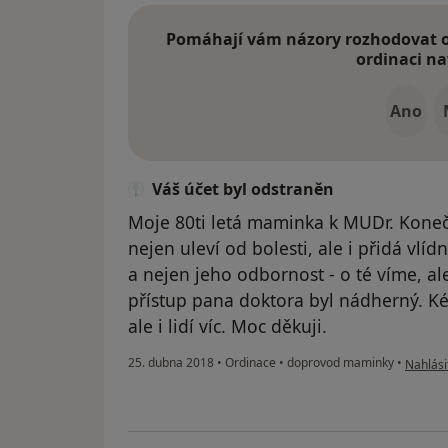
Pomáhají vám názory rozhodovat o 
ordinaci na
Ano
Váš účet byl odstraněn
Moje 80ti letá maminka k MUDr. Koneč
nejen uleví od bolesti, ale i přidá vlí
a nejen jeho odbornost - o té víme, al
přístup pana doktora byl nádherný. Ké
ale i lidí víc. Moc děkuji.
podle n
25. dubna 2018
•
Ordinace
•
doprovod maminky
•
Nahlási