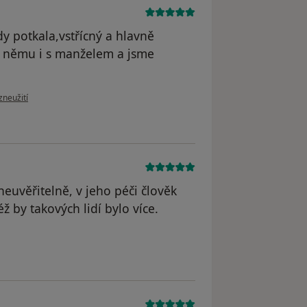
y potkala,vstřícný a hlavně
k němu i s manželem a jsme
oru uživatele Váš účet byl odstraněn
zneužití
 neuvěřitelně, v jeho péči člověk
ž by takových lidí bylo více.
dstraněn