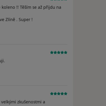
koleno !! Těším se až přijdu na
e Zlíně . Super !
ji.
 s velkými zkušenostmi a