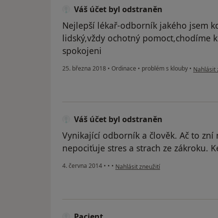
Váš účet byl odstraněn
Nejlepší lékař-odborník jakého jsem kd
lidský,vždy ochotný pomoct,chodíme 
spokojeni
podle náz
25. března 2018
•
Ordinace
•
problém s klouby
•
Nahlásit 
Váš účet byl odstraněn
Vynikající odborník a člověk. Ač to zní
nepociťuje stres a strach ze zákroku. Ké
podle názoru uživatele Váš účet byl o
4. června 2014
•
•
•
Nahlásit zneužití
Pacient