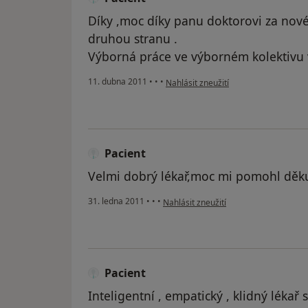
Díky ,moc díky panu doktorovi za nové 
druhou stranu .
Výborná práce ve výborném kolektivu v
podle názoru uživatele Pacient
11. dubna 2011
•
•
•
Nahlásit zneužití
Pacient
Velmi dobrý lékař,moc mi pomohl děku
podle názoru uživatele Pacient
31. ledna 2011
•
•
•
Nahlásit zneužití
Pacient
Inteligentní , empatický , klidný lékař