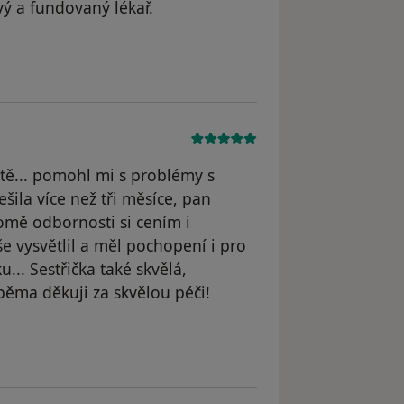
ivý a fundovaný lékař.
Alena
tě... pomohl mi s problémy s
šila více než tři měsíce, pan
romě odbornosti si cením i
še vysvětlil a měl pochopení i pro
.. Sestřička také skvělá,
ěma děkuji za skvělou péči!
a