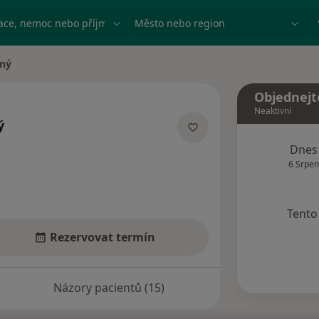
ace, nemoc nebo příjmení
Město nebo region
čný
Objednejt
Neaktivní
ý
zacích
Dnes
6 Srpen
Tento 
Rezervovat termín
Názory pacientů (15)