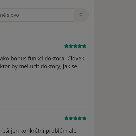
zorech
 jako bonus funkci doktora. Clovek
tor by mel ucit doktory, jak se
le Jakub Z.
řeší jen konkrétní problém ale