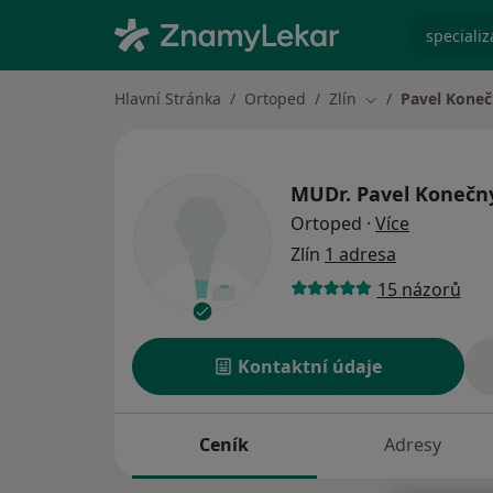
specializ
Hlavní Stránka
Ortoped
Zlín
Pavel Kone
Změna města
MUDr.
Pavel Konečn
o speciali
Ortoped
·
Více
Zlín
1 adresa
15 názorů
Kontaktní údaje
Ceník
Adresy