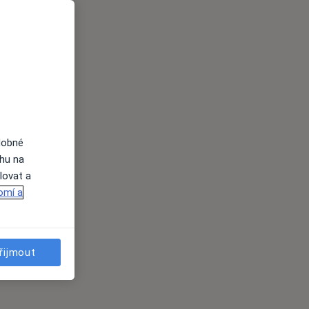
dobné
ahu na
lovat a
omí a
řijmout