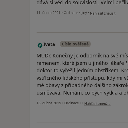
dává si věci do souvislosti. Velmi pečl
podle názoru uživatele 
11. února 2021
•
Ordinace
•
Jiný
•
Nahlásit zneužití
Iveta
Číslo ověřené
I
MUDr. Konečný je odborník na své mís
ramenem, které jsem u jiného lékaře ře
doktor to vyřešil jedním obstřikem. K
vstřícného lidského přístupu, kdy mi v
mé obavy z případného dalšího zákroku.
usměvavá. Nemám, co bych vytkla a ob
podle názoru uživatele Ivet
18. dubna 2019
•
Ordinace
•
•
Nahlásit zneužití