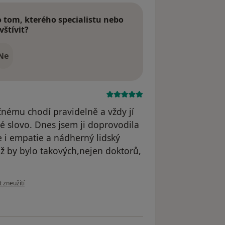
tom, kterého specialistu nebo
vštívit?
Ne
nému chodí pravidelně a vždy jí
dné slovo. Dnes jsem ji doprovodila
e i empatie a nádherný lidský
ž by bylo takových,nejen doktorů,
ázoru uživatele Váš účet byl odstraněn
t zneužití