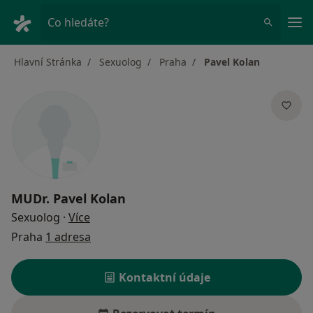
Hla
Co hledáte?
Hlavní Stránka
Sexuolog
Praha
Pavel Kolan
MUDr.
Pavel Kolan
o specializacích
Sexuolog
·
Více
Praha
1 adresa
Kontaktní údaje