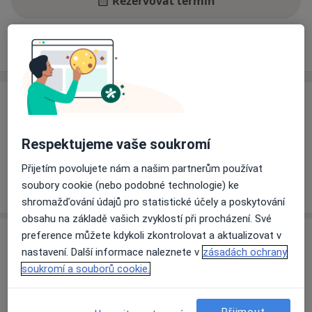
Rezervovat termín
Ceník
Adresy
Názory pacientů
Ceník
Informace o službách a cenách nejsou k dispozici
Respektujeme vaše soukromí
Tento specialista ještě nepřidával žádné informace o
svých službách.
Přijetím povolujete nám a našim partnerům používat
soubory cookie (nebo podobné technologie) ke
shromažďování údajů pro statistické účely a poskytování
obsahu na základě vašich zvyklostí při procházení. Své
preference můžete kdykoli zkontrolovat a aktualizovat v
Adresa
nastavení. Další informace naleznete v
zásadách ochrany
soukromí a souborů cookie.
GONA s.r.o., soukromé sexuologické
centrum
Hostinského 4/1533,
Praha
15500