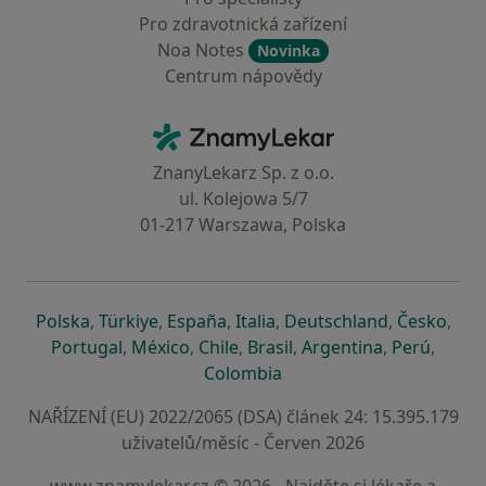
Pro zdravotnická zařízení
Noa Notes
Novinka
Centrum nápovědy
Kontakt
ZnamyLekar - Hlavní stránka
ZnanyLekarz Sp. z o.o.
ul. Kolejowa 5/7
01-217 Warszawa, Polska
se otevře v nové záložce
se otevře v nové záložce
se otevře v nové záložce
se otevře v nové záložce
se otevře v 
se o
Polska
,
Türkiye
,
España
,
Italia
,
Deutschland
,
Česko
,
se otevře v nové záložce
se otevře v nové záložce
se otevře v nové záložce
se otevře v nové záložc
se otevře v 
se ote
Portugal
,
México
,
Chile
,
Brasil
,
Argentina
,
Perú
,
se otevře v nové záložce
Colombia
NAŘÍZENÍ (EU) 2022/2065 (DSA) článek 24: 15.395.179
uživatelů/měsíc - Červen 2026