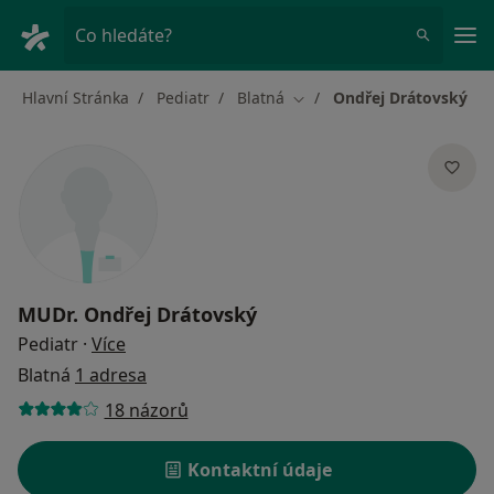
Hla
Co hledáte?
Hlavní Stránka
Pediatr
Blatná
Ondřej Drátovský
Změna města
MUDr.
Ondřej Drátovský
o specializacích
Pediatr
·
Více
Blatná
1 adresa
18 názorů
Kontaktní údaje