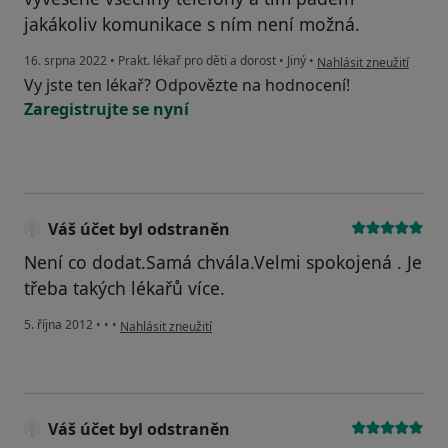
jakákoliv komunikace s ním není možná.
podle názoru uživatele 
16. srpna 2022
•
Prakt. lékař pro děti a dorost
•
Jiný
•
Nahlásit zneužití
Vy jste ten lékař? Odpovězte na hodnocení!
Zaregistrujte se nyní
Váš účet byl odstraněn
Není co dodat.Samá chvála.Velmi spokojená . Je
třeba takých lékařů více.
podle názoru uživatele Váš účet byl odstraněn
5. října 2012
•
•
•
Nahlásit zneužití
Váš účet byl odstraněn