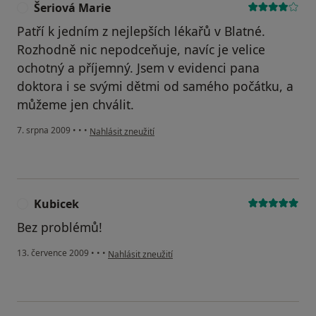
Šeriová Marie
Š
Patří k jedním z nejlepších lékařů v Blatné.
Rozhodně nic nepodceňuje, navíc je velice
ochotný a příjemný. Jsem v evidenci pana
doktora i se svými dětmi od samého počátku, a
můžeme jen chválit.
podle názoru uživatele Šeriová Marie
7. srpna 2009
•
•
•
Nahlásit zneužití
Kubicek
K
Bez problémů!
podle názoru uživatele Kubicek
13. července 2009
•
•
•
Nahlásit zneužití