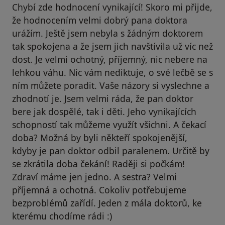
Chybí zde hodnocení vynikající! Skoro mi přijde,
že hodnocením velmi dobrý pana doktora
urážím. Ještě jsem nebyla s žádným doktorem
tak spokojena a že jsem jich navštívila už víc než
dost. Je velmi ochotný, příjemný, nic nebere na
lehkou váhu. Nic vám nediktuje, o své lečbě se s
ním můžete poradit. Vaše názory si vyslechne a
zhodnotí je. Jsem velmi ráda, že pan doktor
bere jak dospělé, tak i děti. Jeho vynikajících
schopností tak můžeme využít všichni. A čekací
doba? Možná by byli někteří spokojenější,
kdyby je pan doktor odbil paralenem. Určitě by
se zkrátila doba čekání! Raději si počkám!
Zdraví máme jen jedno. A sestra? Velmi
příjemná a ochotná. Cokoliv potřebujeme
bezproblémů zařídí. Jeden z mála doktorů, ke
kterému chodíme rádi :)