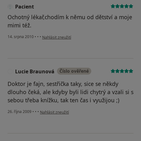
Pacient
Ochotný lékař,chodím k němu od dětství a moje
mimi též.
podle názoru uživatele Pacient
14. srpna 2010
•
•
•
Nahlásit zneužití
Lucie Braunová
Číslo ověřené
L
Doktor je fajn, sestřička taky, sice se někdy
dlouho čeká, ale kdyby byli lidi chytrý a vzali si s
sebou třeba knížku, tak ten čas i využijou ;)
podle názoru uživatele Lucie Braunová
26. října 2009
•
•
•
Nahlásit zneužití