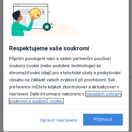
Přiblížit mapu
se otevře v nové záložce
Dostupnost
Na této adrese online kalendář není aktivní
Co mám v takové situaci udělat?
Respektujeme vaše soukromí
Přijetím povolujete nám a našim partnerům používat
Více
soubory cookie (nebo podobné technologie) ke
o adrese
shromažďování údajů pro statistické účely a poskytování
obsahu na základě vašich zvyklostí při procházení. Své
preference můžete kdykoli zkontrolovat a aktualizovat v
Názory
nastavení. Další informace naleznete v
zásadách ochrany
soukromí a souborů cookie.
Přidejte svůj názor
Přijmout
Upravit nastavení
18 názorů