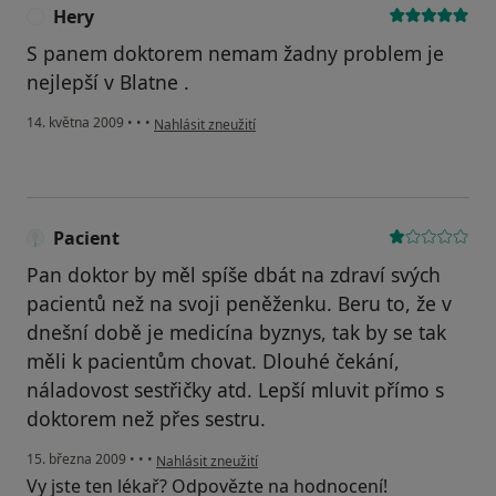
Hery
H
S panem doktorem nemam žadny problem je
nejlepší v Blatne .
podle názoru uživatele Hery
14. května 2009
•
•
•
Nahlásit zneužití
Pacient
Pan doktor by měl spíše dbát na zdraví svých
pacientů než na svoji peněženku. Beru to, že v
dnešní době je medicína byznys, tak by se tak
měli k pacientům chovat. Dlouhé čekání,
náladovost sestřičky atd. Lepší mluvit přímo s
doktorem než přes sestru.
podle názoru uživatele Pacient
15. března 2009
•
•
•
Nahlásit zneužití
Vy jste ten lékař? Odpovězte na hodnocení!