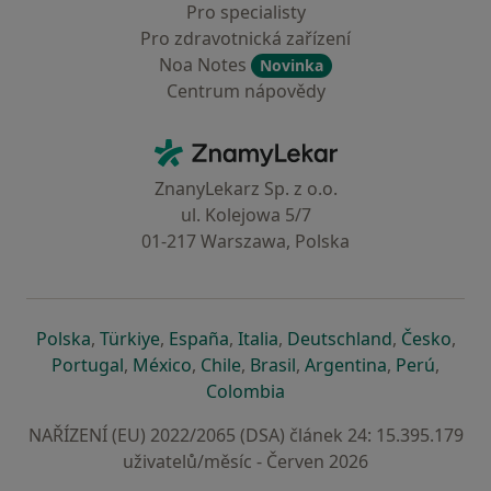
Pro specialisty
Pro zdravotnická zařízení
Noa Notes
Novinka
Centrum nápovědy
Kontakt
ZnamyLekar - Hlavní stránka
ZnanyLekarz Sp. z o.o.
ul. Kolejowa 5/7
01-217 Warszawa, Polska
se otevře v nové záložce
se otevře v nové záložce
se otevře v nové záložce
se otevře v nové záložce
se otevře v 
se o
Polska
,
Türkiye
,
España
,
Italia
,
Deutschland
,
Česko
,
se otevře v nové záložce
se otevře v nové záložce
se otevře v nové záložce
se otevře v nové záložc
se otevře v 
se ote
Portugal
,
México
,
Chile
,
Brasil
,
Argentina
,
Perú
,
se otevře v nové záložce
Colombia
NAŘÍZENÍ (EU) 2022/2065 (DSA) článek 24: 15.395.179
uživatelů/měsíc - Červen 2026