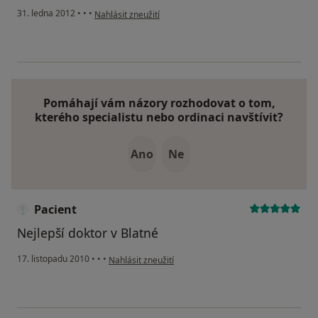
podle názoru uživatele Váš účet byl odstraněn
31. ledna 2012
•
•
•
Nahlásit zneužití
Pomáhají vám názory rozhodovat o tom,
kterého specialistu nebo ordinaci navštívit?
Ano
Ne
Pacient
Nejlepší doktor v Blatné
podle názoru uživatele Pacient
17. listopadu 2010
•
•
•
Nahlásit zneužití