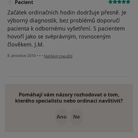
Pacient
Začátek ordinačních hodin dodržuje přesně. Je
výborný diagnostik, bez problémů doporučí
pacienta k odbornému vyšetření. S pacientem
hovoří jako se svéprávným, rovnoceným
člověkem. J.M.
podle názoru uživatele Pacient
8. prosince 2010
•
•
•
Nahlásit zneužití
Pomáhají vám názory rozhodovat o tom,
kterého specialistu nebo ordinaci navštívit?
Ano
Ne