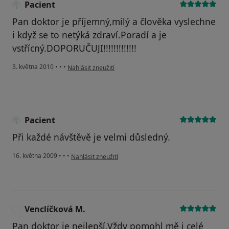
Pacient
Pan doktor je příjemný,milý a člověka vyslechne
i když se to netýká zdraví.Poradí a je
vstřícný.DOPORUČUJI!!!!!!!!!!!!!
podle názoru uživatele Pacient
3. května 2010
•
•
•
Nahlásit zneužití
Pacient
Při každé návštěvě je velmi důsledný.
podle názoru uživatele Pacient
16. května 2009
•
•
•
Nahlásit zneužití
Venclíčková M.
V
Pan doktor je nejlepší.Vždy pomohl mě i celé