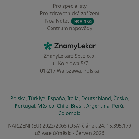
Pro specialisty
Pro zdravotnická zařízení
Noa Notes
Novinka
Centrum nápovědy
Kontakt
ZnamyLekar - Hlavní stránka
ZnanyLekarz Sp. z o.o.
ul. Kolejowa 5/7
01-217 Warszawa, Polska
se otevře v nové záložce
se otevře v nové záložce
se otevře v nové záložce
se otevře v nové záložce
se otevře v 
se o
Polska
,
Türkiye
,
España
,
Italia
,
Deutschland
,
Česko
,
se otevře v nové záložce
se otevře v nové záložce
se otevře v nové záložce
se otevře v nové záložc
se otevře v 
se ote
Portugal
,
México
,
Chile
,
Brasil
,
Argentina
,
Perú
,
se otevře v nové záložce
Colombia
NAŘÍZENÍ (EU) 2022/2065 (DSA) článek 24: 15.395.179
uživatelů/měsíc - Červen 2026