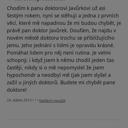
Chodím k panu doktorovi Javůrkovi už asi
šestým rokem, nyní se stěhuji a jedna z prvních
věcí, které mě napadnou že mi budou chybět, je
právě pan doktor Javůrek. Doufám, že najdu v
novém městě doktora trochu se přibližujícího
jemu. Jeho jednání s lidmi je opravdu krásné.
Pomáhat lidem pro něj není rutina. Je velmi
schopný, i když jsem k němu chodil jeden čas
častěji, nikdy si o mě nepomyslel že jsem
hypochondr a neodbyl mě (jak jsem slyšel a
zažil u jiných doktorů. Budete mi chybět pane
doktore!
podle názoru uživatele Váš účet byl odstraněn
24. dubna 2013
•
•
•
Nahlásit zneužití