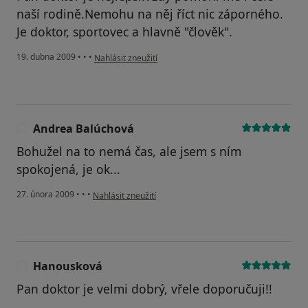
naší rodině.Nemohu na něj říct nic záporného.
Je doktor, sportovec a hlavně "člověk".
podle názoru uživatele Venclíčková M.
19. dubna 2009
•
•
•
Nahlásit zneužití
Andrea Balúchová
A
Bohužel na to nemá čas, ale jsem s ním
spokojená, je ok...
podle názoru uživatele Andrea Balúchová
27. února 2009
•
•
•
Nahlásit zneužití
Hanousková
H
Pan doktor je velmi dobrý, vřele doporučuji!!