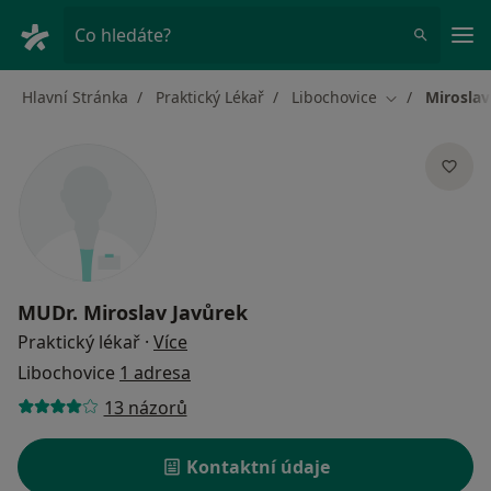
Hla
Co hledáte?
Hlavní Stránka
Praktický Lékař
Libochovice
Miroslav
Změna města
MUDr.
Miroslav Javůrek
o specializacích
Praktický lékař
·
Více
Libochovice
1 adresa
13 názorů
Kontaktní údaje