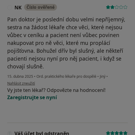
NK
Číslo ověřené
N
Pan doktor je poslední dobu velmi nepříjemný,
sestra na žádost lékaře chce věci, které nejsou
vůbec v ceníku a pacient není vůbec povinen
nakupovat pro ně věci, které mu proplácí
pojišťovna. Bohužel dřív byl slušný, ale někteří
pacienti nejsou nyní pro něj pacient, i když se
chovají slušně.
15. dubna 2025
•
Ord. praktického lékaře pro dospělé
•
Jiný
•
podle názoru uživatele NK
Nahlásit zneužití
Vy jste ten lékař? Odpovězte na hodnocení!
Zaregistrujte se nyní
Váš účet byl odstraněn