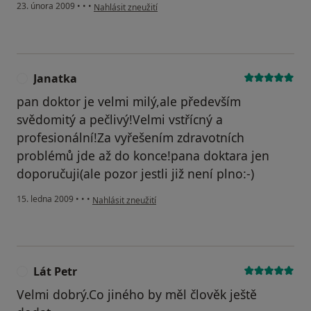
podle názoru uživatele Hanousková
23. února 2009
•
•
•
Nahlásit zneužití
Janatka
J
pan doktor je velmi milý,ale především
svědomitý a pečlivý!Velmi vstřícný a
profesionální!Za vyřešením zdravotních
problémů jde až do konce!pana doktara jen
doporučuji(ale pozor jestli již není plno:-)
podle názoru uživatele Janatka
15. ledna 2009
•
•
•
Nahlásit zneužití
Lát Petr
L
Velmi dobrý.Co jiného by měl člověk ještě