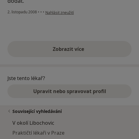
dodat.
podle názoru uživatele Lát Petr
2. listopadu 2008
•
•
•
Nahlásit zneužití
Zobrazit více
výše uvedené názory
Jste tento lékař?
Upravit nebo spravovat profil
Související vyhledávání
V okolí Libochovic
Praktičtí lékaři v Praze