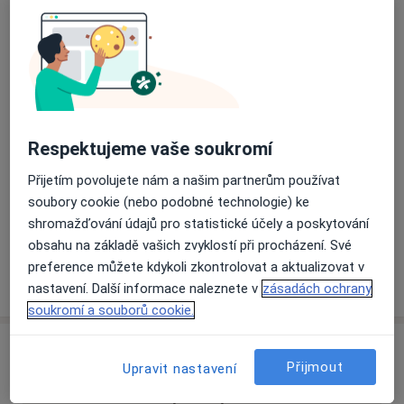
Přiblížit mapu
se otevře v nové záložce
Dostupnost
Na této adrese online kalendář není aktivní
Co mám v takové situaci udělat?
Respektujeme vaše soukromí
Přijetím povolujete nám a našim partnerům používat
Způsoby platby (soukromé návštěvy)
soubory cookie (nebo podobné technologie) ke
Na teto adrese lékař přijímá pacienty na pojišťovnu
shromažďování údajů pro statistické účely a poskytování
Detaily
obsahu na základě vašich zvyklostí při procházení. Své
preference můžete kdykoli zkontrolovat a aktualizovat v
Více
o adrese
nastavení. Další informace naleznete v
zásadách ochrany
soukromí a souborů cookie.
Názory
Přijmout
Upravit nastavení
Přidejte svůj názor