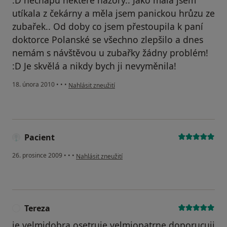
:D nechápu některé názory.. Jako malá jsem
utíkala z čekárny a měla jsem panickou hrůzu ze
zubařek.. Od doby co jsem přestoupila k paní
doktorce Polanské se všechno zlepšilo a dnes
nemám s návštěvou u zubařky žádny problém!
:D Je skvělá a nikdy bych ji nevyměnila!
podle názoru uživatele Pacient
18. února 2010
•
•
•
Nahlásit zneužití
Pacient
podle názoru uživatele Pacient
26. prosince 2009
•
•
•
Nahlásit zneužití
Tereza
T
je velmidobra osetruje velmiopatrne.doporucuji