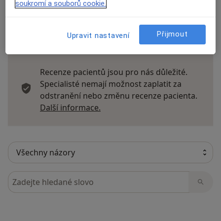
soukromí a souborů cookie.
Přijmout
Upravit nastavení
13 názorů
Recenze pacientů jsou pro nás důležité.
Specialisté nemají možnost zaplatit za
odstranění nebo změnu recenze pacienta.
Další informace o názorech
Další informace.
Hledejte v názorech