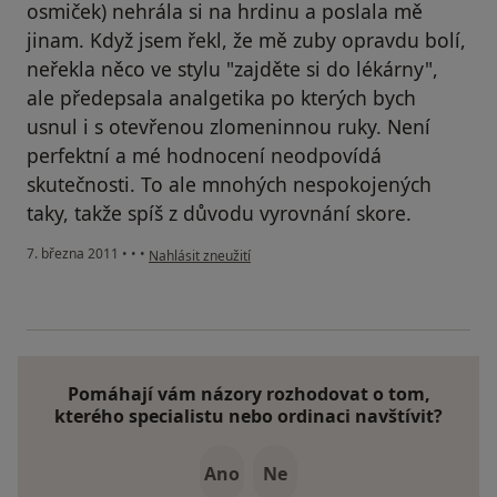
osmiček) nehrála si na hrdinu a poslala mě
jinam. Když jsem řekl, že mě zuby opravdu bolí,
neřekla něco ve stylu "zajděte si do lékárny",
ale předepsala analgetika po kterých bych
usnul i s otevřenou zlomeninnou ruky. Není
perfektní a mé hodnocení neodpovídá
skutečnosti. To ale mnohých nespokojených
taky, takže spíš z důvodu vyrovnání skore.
podle názoru uživatele Pacient
7. března 2011
•
•
•
Nahlásit zneužití
Pomáhají vám názory rozhodovat o tom,
kterého specialistu nebo ordinaci navštívit?
Ano
Ne