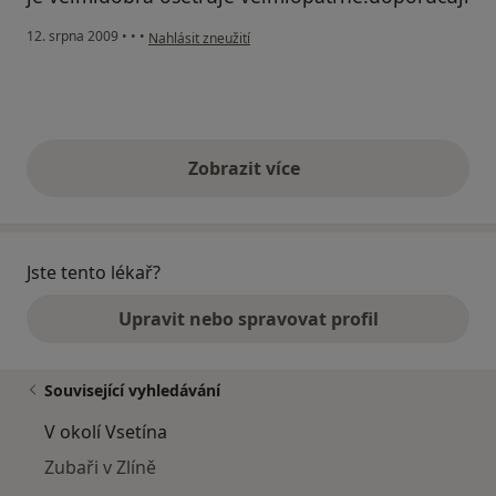
podle názoru uživatele Tereza
12. srpna 2009
•
•
•
Nahlásit zneužití
Zobrazit více
výše uvedené názory
Jste tento lékař?
Upravit nebo spravovat profil
Související vyhledávání
V okolí Vsetína
Zubaři v Zlíně