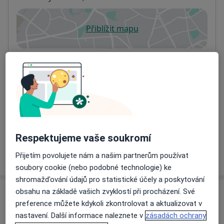
Přiblížit mapu
se otevře v nové záložce
Dostupnost
Na této adrese online kalendář není aktivní
Co mám v takové situaci udělat?
Způsoby platby (soukromé návštěvy)
Na teto adrese lékař přijímá pacienty na pojišťovnu
Detaily
Respektujeme vaše soukromí
Více
Přijetím povolujete nám a našim partnerům používat
o adrese
soubory cookie (nebo podobné technologie) ke
shromažďování údajů pro statistické účely a poskytování
obsahu na základě vašich zvyklostí při procházení. Své
Názory
preference můžete kdykoli zkontrolovat a aktualizovat v
nastavení. Další informace naleznete v
zásadách ochrany
Přidejte svůj názor