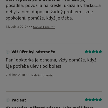
posadila, povozila na křesle, ukázala vrtačku...a
nebyl a není doposud žádný problém. Jsme
spokojení, pomůže, když je třeba.
podle názoru uživatele Pacient
12. dubna 2010
•
•
•
Nahlásit zneužití
Váš účet byl odstraněn
Paní doktorka je ochotná, vždy pomůže, když
i.je potřeba ulevit od bolest
podle názoru uživatele Váš účet byl odstraněn
7. dubna 2010
•
•
•
Nahlásit zneužití
Pacient