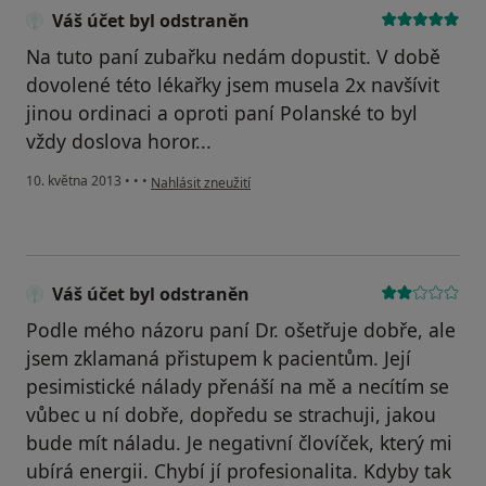
Váš účet byl odstraněn
Na tuto paní zubařku nedám dopustit. V době
dovolené této lékařky jsem musela 2x navšívit
jinou ordinaci a oproti paní Polanské to byl
vždy doslova horor...
podle názoru uživatele Váš účet byl odstraněn
10. května 2013
•
•
•
Nahlásit zneužití
Váš účet byl odstraněn
Podle mého názoru paní Dr. ošetřuje dobře, ale
jsem zklamaná přistupem k pacientům. Její
pesimistické nálady přenáší na mě a necítím se
vůbec u ní dobře, dopředu se strachuji, jakou
bude mít náladu. Je negativní človíček, který mi
ubírá energii. Chybí jí profesionalita. Kdyby tak