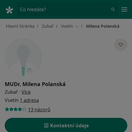
Hla
Co hledáte?
Hlavní Stránka
Zubař
Vsetín
Milena Polanská
Změna města
MUDr.
Milena Polanská
o specializacích
Zubař
·
Více
Vsetín
1 adresa
13 názorů
Kontaktní údaje