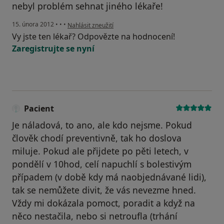
nebyl problém sehnat jiného lékaře!
podle názoru uživatele Váš účet byl odstraněn
15. února 2012
•
•
•
Nahlásit zneužití
Vy jste ten lékař? Odpovězte na hodnocení!
Zaregistrujte se nyní
Pacient
Je náladová, to ano, ale kdo nejsme. Pokud
člověk chodí preventivně, tak ho doslova
miluje. Pokud ale přijdete po pěti letech, v
pondělí v 10hod, celí napuchlí s bolestivým
případem (v době kdy má naobjednávané lidi),
tak se nemůžete divit, že vás nevezme hned.
Vždy mi dokázala pomoct, poradit a když na
něco nestačila, nebo si netroufla (trhání