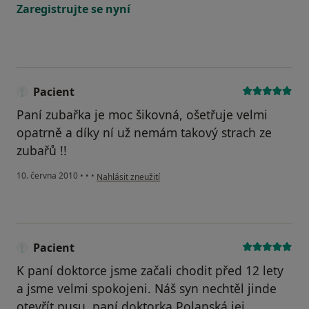
Zaregistrujte se nyní
Pacient
Paní zubařka je moc šikovná, ošetřuje velmi
opatrně a díky ní už nemám takový strach ze
zubařů !!
podle názoru uživatele Pacient
10. června 2010
•
•
•
Nahlásit zneužití
Pacient
K paní doktorce jsme začali chodit před 12 lety
a jsme velmi spokojeni. Náš syn nechtěl jinde
otevřít pusu, paní doktorka Polanská jej