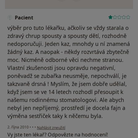
Pacient
výběr pro tuto lékařku, ačkoliv se vždy starala o
zdravý chrup spousty a spousty dětí, rozhodně
nedoporučuji. Jeden kaz, mnohdy u ní znamená
žádný kaz. A naopak - někdy rozvrtává zbytečně
moc. Nicméně odborné věci nechme stranou.
Vlastní zkušenosti jsou opravdu negativní,
poněvadž se zubařka neusměje, nepochválí, je
takzvaně drsná ! Myslím, že jsem dobře udělal,
když jsem se ve 14 letech rozhodl přesoupit k
našemu rodinnému stomatologovi. Ale abych
nebyl jen nepříjemý, prostředí je docela fajn a
výměna sestřiček taky k něčemu byla.
podle názoru uživatele Pacient
2. října 2010
•
•
•
Nahlásit zneužití
Vy jste ten lékař? Odpovězte na hodnocení!