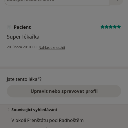
Pacient
Super lékařka
podle názoru uživatele Pacient
20. února 2010
•
•
•
Nahlásit zneužití
Jste tento lékař?
Upravit nebo spravovat profil
Související vyhledávání
V okolí Frenštátu pod Radhoštěm