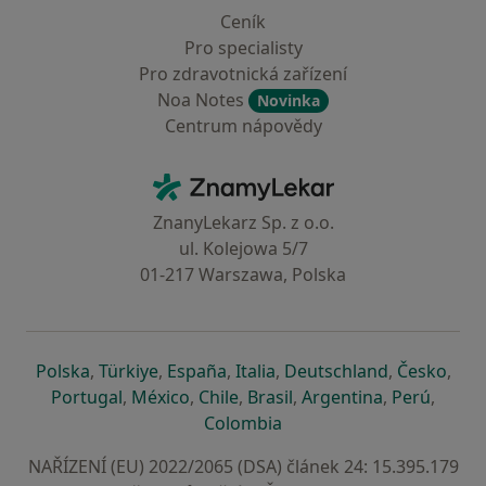
Ceník
Pro specialisty
Pro zdravotnická zařízení
Noa Notes
Novinka
Centrum nápovědy
Kontakt
ZnamyLekar - Hlavní stránka
ZnanyLekarz Sp. z o.o.
ul. Kolejowa 5/7
01-217 Warszawa, Polska
se otevře v nové záložce
se otevře v nové záložce
se otevře v nové záložce
se otevře v nové záložce
se otevře v 
se o
Polska
,
Türkiye
,
España
,
Italia
,
Deutschland
,
Česko
,
se otevře v nové záložce
se otevře v nové záložce
se otevře v nové záložce
se otevře v nové záložc
se otevře v 
se ote
Portugal
,
México
,
Chile
,
Brasil
,
Argentina
,
Perú
,
se otevře v nové záložce
Colombia
NAŘÍZENÍ (EU) 2022/2065 (DSA) článek 24: 15.395.179