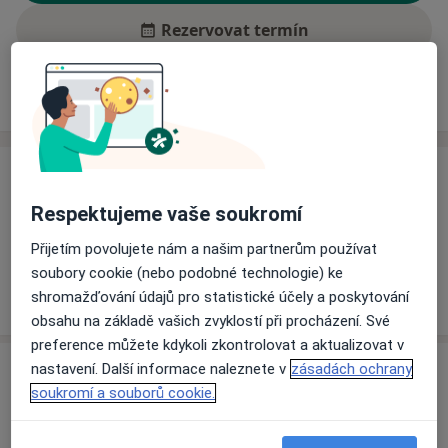
Rezervovat termín
Ceník
Adresy
Názory pacientů (1)
Ceník
Respektujeme vaše soukromí
Informace o službách a cenách nejsou k dispozici
Tento specialista ještě nepřidával žádné informace o
Přijetím povolujete nám a našim partnerům používat
svých službách.
soubory cookie (nebo podobné technologie) ke
shromažďování údajů pro statistické účely a poskytování
obsahu na základě vašich zvyklostí při procházení. Své
preference můžete kdykoli zkontrolovat a aktualizovat v
Adresy (2)
nastavení. Další informace naleznete v
zásadách ochrany
soukromí a souborů cookie.
Adresa 1
Adresa 2