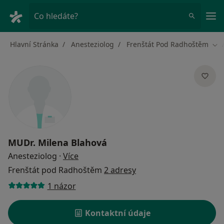
Hla
Co hledáte?
Hlavní Stránka
Anesteziolog
Frenštát Pod Radhoštěm
Změ
MUDr.
Milena Blahová
o specializacích
Anesteziolog
·
Více
Frenštát pod Radhoštěm
2 adresy
1 názor
Kontaktní údaje