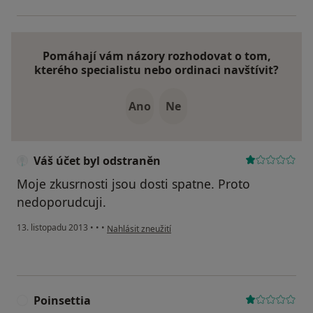
Pomáhají vám názory rozhodovat o tom,
kterého specialistu nebo ordinaci navštívit?
Ano
Ne
Váš účet byl odstraněn
Moje zkusrnosti jsou dosti spatne. Proto
nedoporudcuji.
podle názoru uživatele Váš účet byl odstraněn
13. listopadu 2013
•
•
•
Nahlásit zneužití
Poinsettia
P