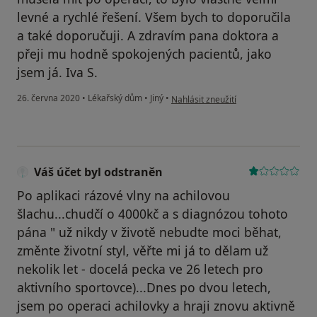
levné a rychlé řešení. Všem bych to doporučila
a také doporučuji. A zdravím pana doktora a
přeji mu hodně spokojených pacientů, jako
jsem já. Iva S.
podle názoru uživatele Iva S.
26. června 2020
•
Lékařský dům
•
Jiný
•
Nahlásit zneužití
Váš účet byl odstraněn
Po aplikaci rázové vlny na achilovou
šlachu...chudčí o 4000kč a s diagnózou tohoto
pána " už nikdy v životě nebudte moci běhat,
změnte životní styl, věřte mi já to dělam už
nekolik let - docelá pecka ve 26 letech pro
aktivního sportovce)...Dnes po dvou letech,
jsem po operaci achilovky a hraji znovu aktivně