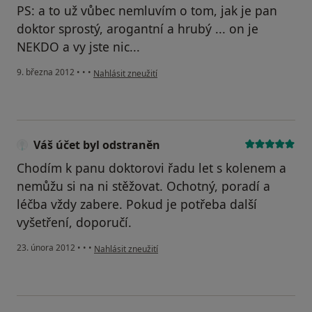
PS: a to už vůbec nemluvím o tom, jak je pan
doktor sprostý, arogantní a hrubý ... on je
NEKDO a vy jste nic...
podle názoru uživatele Váš účet byl odstraněn
9. března 2012
•
•
•
Nahlásit zneužití
Váš účet byl odstraněn
Chodím k panu doktorovi řadu let s kolenem a
nemůžu si na ni stěžovat. Ochotný, poradí a
léčba vždy zabere. Pokud je potřeba další
vyšetření, doporučí.
podle názoru uživatele Váš účet byl odstraněn
23. února 2012
•
•
•
Nahlásit zneužití