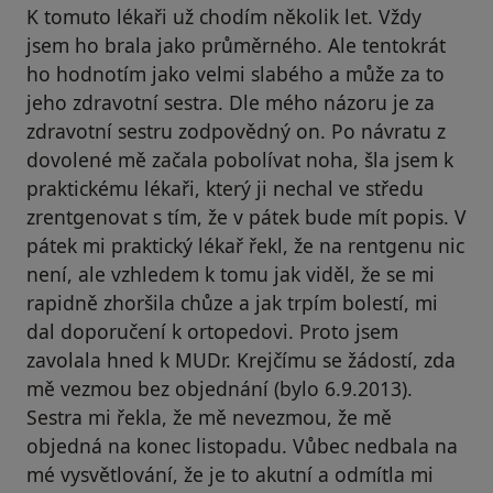
K tomuto lékaři už chodím několik let. Vždy
jsem ho brala jako průměrného. Ale tentokrát
ho hodnotím jako velmi slabého a může za to
jeho zdravotní sestra. Dle mého názoru je za
zdravotní sestru zodpovědný on. Po návratu z
dovolené mě začala pobolívat noha, šla jsem k
praktickému lékaři, který ji nechal ve středu
zrentgenovat s tím, že v pátek bude mít popis. V
pátek mi praktický lékař řekl, že na rentgenu nic
není, ale vzhledem k tomu jak viděl, že se mi
rapidně zhoršila chůze a jak trpím bolestí, mi
dal doporučení k ortopedovi. Proto jsem
zavolala hned k MUDr. Krejčímu se žádostí, zda
mě vezmou bez objednání (bylo 6.9.2013).
Sestra mi řekla, že mě nevezmou, že mě
objedná na konec listopadu. Vůbec nedbala na
mé vysvětlování, že je to akutní a odmítla mi