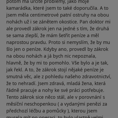
potom má určité problémy, jako moje
kamarádka, které jsem to také doporučila. A to
jsem měla centimetrové patní ostruhy na obou
nohách už i se zánětem okostice. Pan doktor mi
ale provedl zákrok jen na jedné s tím, že druhá
se sama zlepší, že mám šetřit peníze a měl
naprostou pravdu. Proto si nemyslím, že by mu
šlo jen o peníze. Kdyby ano, provedl by zákrok
na obou nohách a já bych nic nepoznala,
hlavně, že by mi to pomohlo. Vše bylo a je tak,
jak řekl. A to, že zákrok stojí nějaké peníze je
smutná věc, ale z pohledu našeho zdravotnictví,
že to nehradí. Jsem zdravá, mladá žena, která
řádně pracuje a nohy ke své práci potřebuje.
Tento zákrok sice něco stál, ale v porovnání s
měsíční neschopenkou ( a vydanými penězi za
předchozí léčbu a pomůcky ), kterou jsem
musela mít po operaci, to bylo vlastně velmi