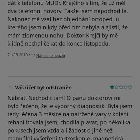
dát k telefonu MUDr. Krejčího s tím, že už měl
dva telefonní hovory. Takže jsem nepochodila.
Nakonec mě vzal bez objednání ortoped, u
kterého jsem nikdy před tím nebyla a zjistil, že
mám zlomenou nohu. Doktor Krejčí by mě
klidně nechal čekat do konce listopadu.
podle názoru uživatele Poinsettia
7. září 2013
•
•
•
Nahlásit zneužití
Váš účet byl odstraněn
Nebrat! Nechodit tam! O panu doktorovi mi
bylo řečeno, že je výborný diagnostik. Byla jsem
tedy léčena 3 měsíce na natržené vazy v koleni,
rehabilitovala jsem, chodila plavat, po několika
pokusech jsem vzdala i žádost o jiné než
manuální vyšetření (artroskopie, magnetická