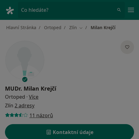
Hla
Co hledáte?
Hlavní Stránka
Ortoped
Zlín
Milan Krejčí
Změna města
MUDr.
Milan Krejčí
o specializacích
Ortoped
·
Více
Zlín
2 adresy
11 názorů
Kontaktní údaje