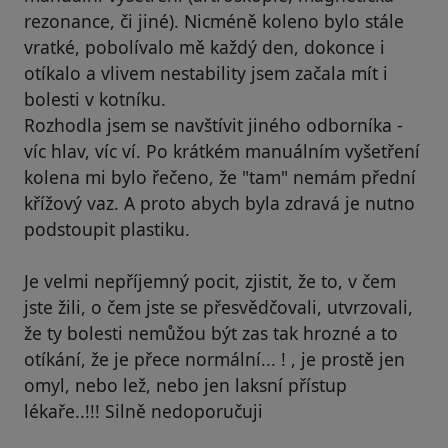
rezonance, či jiné). Nicméně koleno bylo stále
vratké, pobolívalo mě každý den, dokonce i
otíkalo a vlivem nestability jsem začala mít i
bolesti v kotníku.
Rozhodla jsem se navštívit jiného odborníka -
víc hlav, víc ví. Po krátkém manuálním vyšetření
kolena mi bylo řečeno, že "tam" nemám přední
křížový vaz. A proto abych byla zdravá je nutno
podstoupit plastiku.
Je velmi nepříjemný pocit, zjistit, že to, v čem
jste žili, o čem jste se přesvědčovali, utvrzovali,
že ty bolesti nemůžou být zas tak hrozné a to
otíkání, že je přece normální... ! , je prostě jen
omyl, nebo lež, nebo jen laksní přístup
lékaře..!!! Silně nedoporučuji