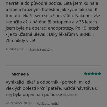
nevrátila do původní pozice. Léta jsem kulhala
a trpěla hroznými bolestmi jak kyčle tak zad. K
tomuto lékaři jsem se už nevrátila. Nakonec vše
skončilo až u pátého !!! ortopeda a v 33 letech
jsem byla na operaci endoprotézy. Po 15 letech
- je to úžasná úleva!!! Díky lékařům v BRNĚ!!!
Zlín nikdy více!
podle názoru uživatele Váš účet byl odstraněn
4. ledna 2012
•
•
•
Nahlásit zneužití
Michaela
M
Vynikající lékař a odborník - pomohl mi od
vleklých bolestí krční páteře. Každá návštěva u
něj byla příjemná i po lidské stránce.
podle názoru uživatele Michaela
28. července 2009
•
•
•
Nahlásit zneužití