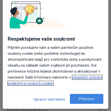
Názory
Přidejte svůj názor
Respektujeme vaše soukromí
11 názorů
Přijetím povolujete nám a našim partnerům používat
soubory cookie (nebo podobné technologie) ke
Recenze pacientů jsou pro nás důležité.
shromažďování údajů pro statistické účely a poskytování
Specialisté nemají možnost zaplatit za
obsahu na základě vašich zvyklostí při procházení. Své
odstranění nebo změnu recenze pacienta.
preference můžete kdykoli zkontrolovat a aktualizovat v
Další informace o názorech
Další informace.
nastavení. Další informace naleznete v
zásadách ochrany
soukromí a souborů cookie.
Přijmout
Upravit nastavení
Hledejte v názorech