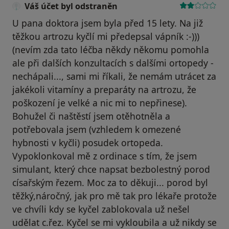
Váš účet byl odstraněn
U pana doktora jsem byla před 15 lety. Na již
těžkou artrozu kyčlí mi předepsal vápník :-)))
(nevím zda tato léčba někdy někomu pomohla
ale při dalších konzultacích s dalšími ortopedy -
nechápali..., sami mi říkali, že nemám utrácet za
jakékoli vitamíny a preparáty na artrozu, že
poškození je velké a nic mi to nepřinese).
Bohužel či naštěstí jsem otěhotněla a
potřebovala jsem (vzhledem k omezené
hybnosti v kyčli) posudek ortopeda.
Vypoklonkoval mě z ordinace s tím, že jsem
simulant, který chce napsat bezbolestný porod
císařským řezem. Moc za to děkuji... porod byl
těžký,náročný, jak pro mě tak pro lékaře protože
ve chvíli kdy se kyčel zablokovala už nešel
udělat c.řez. Kyčel se mi vykloubila a už nikdy se