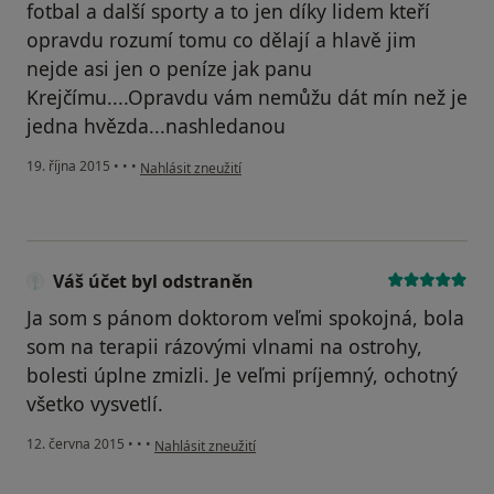
fotbal a další sporty a to jen díky lidem kteří
opravdu rozumí tomu co dělají a hlavě jim
nejde asi jen o peníze jak panu
Krejčímu....Opravdu vám nemůžu dát mín než je
jedna hvězda...nashledanou
podle názoru uživatele Váš účet byl odstraněn
19. října 2015
•
•
•
Nahlásit zneužití
Váš účet byl odstraněn
Ja som s pánom doktorom veľmi spokojná, bola
som na terapii rázovými vlnami na ostrohy,
bolesti úplne zmizli. Je veľmi príjemný, ochotný
všetko vysvetlí.
podle názoru uživatele Váš účet byl odstraněn
12. června 2015
•
•
•
Nahlásit zneužití