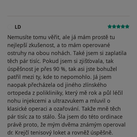
LD
L
Nemusíte tomu věřit, ale já mám prostě tu
nejlepší zkušenost, a to mám operované
ostruhy na obou nohách. Také jsem si zaplatila
těch pár tisíc. Pokud jsem si zjišťovala, tak
úspěšnost je přes 90 %, tak asi jste bohužel
patřil mezi ty, kde to nepomohlo. Já jsem
naopak přecházela od jiného zlínského
ortopeda z polikliniky, který mě rok a půl léčil
nohu injekcemi a ultrazvukem a mluvil o
klasické operaci a ozařování. Takže mně těch
pár tisíc za to stálo. Šla jsem do této ordinace
právě proto, že mým dvěma známým operoval
dr. Krejčí tenisový loket a rovněž úspěšně.