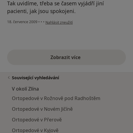
Tak uvidíme, třeba se časem vyjádří jiní
pacienti, jak jsou spokojeni.
podle názoru uživatele LD
18. července 2009
•
•
•
Nahlásit zneužití
Zobrazit více
výše uvedené názory
Související vyhledávání
V okolí Zlína
Ortopedové v Rožnově pod Radhoštěm
Ortopedové v Novém Jičíně
Ortopedové v Přerově
Ortopedové v Kyjově