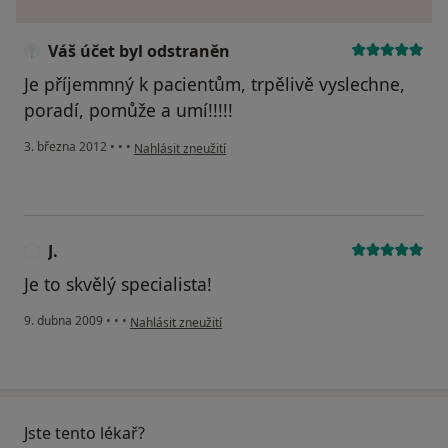
Váš účet byl odstraněn
Je příjemmný k pacientům, trpělivě vyslechne,
poradí, pomůže a umí!!!!!
podle názoru uživatele Váš účet byl odstraněn
3. března 2012
•
•
•
Nahlásit zneužití
J.
J
Je to skvělý specialista!
podle názoru uživatele J.
9. dubna 2009
•
•
•
Nahlásit zneužití
Jste tento lékař?