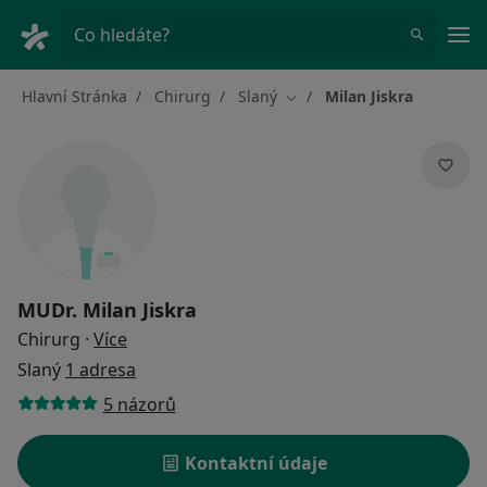
Hla
Co hledáte?
Hlavní Stránka
Chirurg
Slaný
Milan Jiskra
Změna města
MUDr.
Milan Jiskra
o specializacích
Chirurg
·
Více
Slaný
1 adresa
5 názorů
Kontaktní údaje