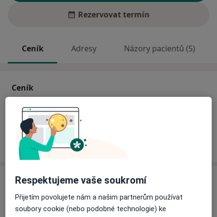
Rezervovat termín
Ceník
Adresy
Názory pacientů (5)
Ceník
Informace o službách a cenách nejsou k dispozici
Tento specialista ještě nepřidával žádné informace o
svých službách.
Adresa
Respektujeme vaše soukromí
Přijetím povolujete nám a našim partnerům používat
Chirurgické oddělení, Nemocnice Slaný
soubory cookie (nebo podobné technologie) ke
Politických vězňů 576,
Slaný
274 01