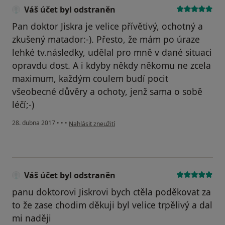
Váš účet byl odstraněn
Pan doktor Jiskra je velice přívětivý, ochotný a
zkušený matador:-). Přesto, že mám po úraze
lehké tv.následky, udělal pro mně v dané situaci
opravdu dost. A i kdyby někdy někomu ne zcela
maximum, každým coulem budí pocit
všeobecné důvěry a ochoty, jenž sama o sobě
léčí;-)
podle názoru uživatele Váš účet byl odstraněn
28. dubna 2017
•
•
•
Nahlásit zneužití
Váš účet byl odstraněn
panu doktorovi Jiskrovi bych ctěla poděkovat za
to že zase chodim děkuji byl velice trpělivý a dal
mi naději