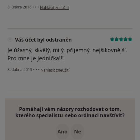
podle názoru uživatele Váš účet byl odstraněn
8. února 2016
•
•
•
Nahlásit zneužití
Váš účet byl odstraněn
Je úžasný, skvělý, milý, příjemný, nejšikovnější.
Pro mne je jednička!!!
podle názoru uživatele Váš účet byl odstraněn
3. dubna 2013
•
•
•
Nahlásit zneužití
Pomáhají vám názory rozhodovat o tom,
kterého specialistu nebo ordinaci navštívit?
Ano
Ne