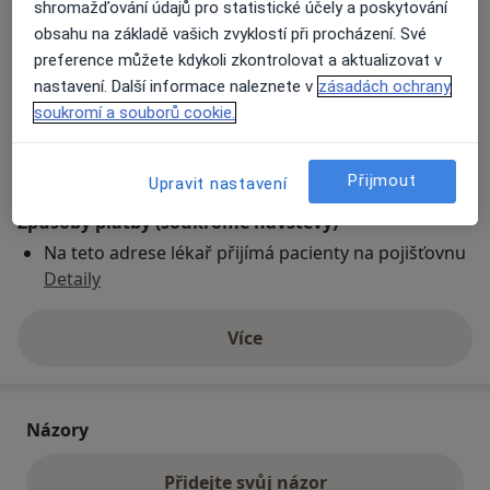
shromažďování údajů pro statistické účely a poskytování
obsahu na základě vašich zvyklostí při procházení. Své
preference můžete kdykoli zkontrolovat a aktualizovat v
Přiblížit mapu
se otevře v nové záložce
nastavení. Další informace naleznete v
zásadách ochrany
soukromí a souborů cookie.
Dostupnost
Na této adrese online kalendář není aktivní
Co mám v takové situaci udělat?
Přijmout
Upravit nastavení
Způsoby platby (soukromé návštěvy)
Na teto adrese lékař přijímá pacienty na pojišťovnu
Detaily
Více
o adrese
Názory
Přidejte svůj názor