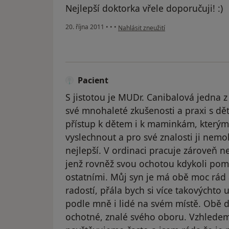
Nejlepší doktorka vřele doporučuji! :)
podle názoru uživatele Pacient
20. října 2011
•
•
•
Nahlásit zneužití
Pacient
S jistotou je MUDr. Canibalová jedna z
své mnohaleté zkušenosti a praxi s dě
přístup k dětem i k maminkám, kterým
vyslechnout a pro své znalosti ji nemo
nejlepší. V ordinaci pracuje zároveň ne
jenž rovněž svou ochotou kdykoli pomo
ostatními. Můj syn je má obě moc rád a
radostí, přála bych si více takovýchto 
podle mně i lidé na svém místě. Obě d
ochotné, znalé svého oboru. Vzhledem