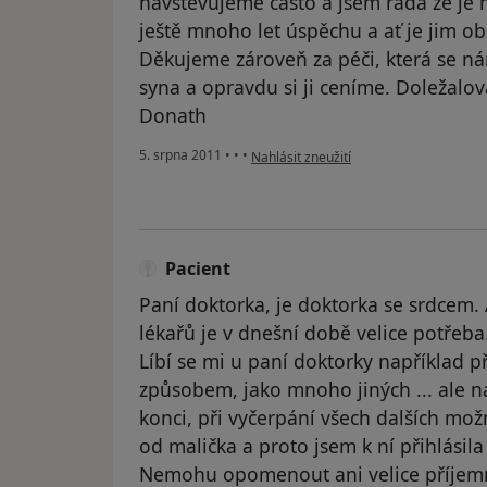
navštěvujeme často a jsem ráda že je m
ještě mnoho let úspěchu a ať je jim ob
Děkujeme zároveň za péči, která se n
syna a opravdu si ji ceníme. Doležalov
Donath
podle názoru uživatele Pacient
5. srpna 2011
•
•
•
Nahlásit zneužití
Pacient
Paní doktorka, je doktorka se srdcem. 
lékařů je v dnešní době velice potřeba
Líbí se mi u paní doktorky například př
způsobem, jako mnoho jiných ... ale n
konci, při vyčerpání všech dalších mož
od malička a proto jsem k ní přihlásila 
Nemohu opomenout ani velice příjemn