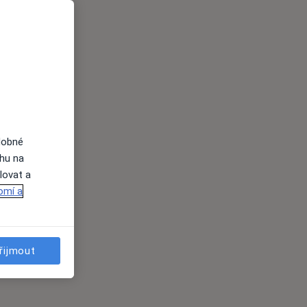
dobné
ahu na
lovat a
omí a
řijmout