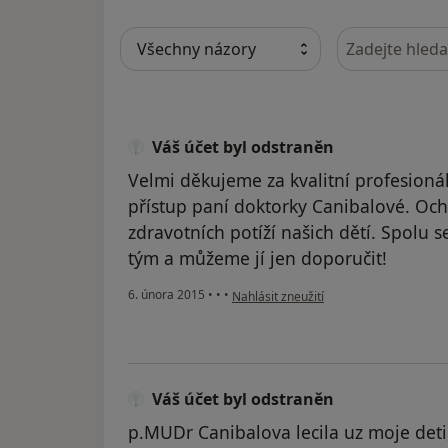
Hledejte v ná
Váš účet byl odstraněn
Velmi děkujeme za kvalitní profesioná
přístup paní doktorky Canibalové. Och
zdravotních potíží našich dětí. Spolu s
tým a můžeme jí jen doporučit!
podle názoru uživatele Váš účet byl od
6. února 2015
•
•
•
Nahlásit zneužití
Váš účet byl odstraněn
p.MUDr Canibalova lecila uz moje det