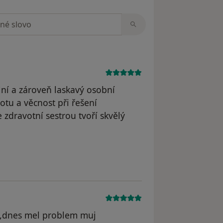
zorech
lní a zároveň laskavý osobní
otu a věcnost při řešení
e zdravotní sestrou tvoří skvělý
straněn
i,dnes mel problem muj