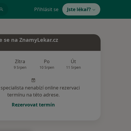
Přihlásit se
Jste lékař?
e se na ZnamyLekar.cz
Zítra
Po
Út
St
Čt
9 Srpen
10 Srpen
11 Srpen
12 Srpen
13 Srp
specialista nenabízí online rezervaci
termínu na této adrese.
Rezervovat termín