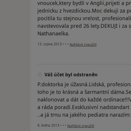
vnoucek,ktery bydli v Anglii,prijeti a p
jednicku z hvezdickou.Moc dekuji za p
pocitila tu stejnou vrelost, profesional
navstevovala pred 26 lety.DEKUJI i za 
Nathanaelka.
podle názoru uživatele Váš účet byl o
13. srpna 2013
•
•
•
Nahlásit zneužití
Váš účet byl odstraněn
P.doktorka je úžasná.Lidská, profesion
toho je to krásná a šarmantní dáma.Se
naklonovat a dát do každé ordinace!!!V
a ráda poradí.Exsklusivní nadstandar
..a já trnu na jakého pediatra narazím:-
podle názoru uživatele Váš účet byl od
8. ledna 2013
•
•
•
Nahlásit zneužití