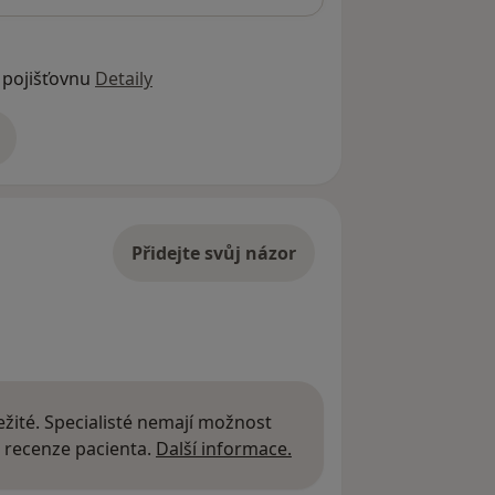
 pojišťovnu
Detaily
adrese
Přidejte svůj názor
žité. Specialisté nemají možnost
Další informace o názor
 recenze pacienta.
Další informace.