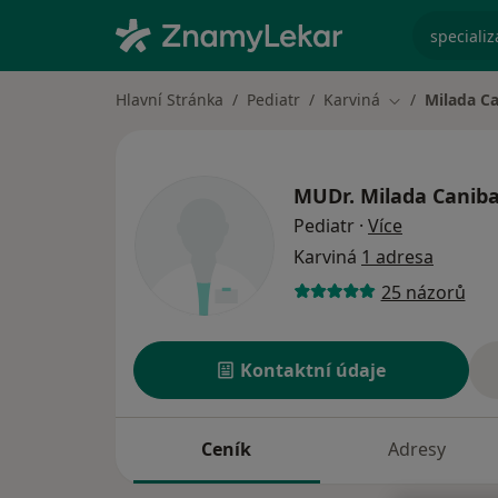
specializ
Hlavní Stránka
Pediatr
Karviná
Milada C
Změna města
MUDr.
Milada Canib
o specializ
Pediatr
·
Více
Karviná
1 adresa
25 názorů
Kontaktní údaje
Ceník
Adresy