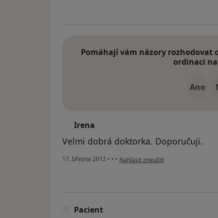
Pomáhají vám názory rozhodovat o 
ordinaci na
Ano
Irena
I
Velmi dobrá doktorka. Doporučuji.
podle názoru uživatele Irena
17. března 2012
•
•
•
Nahlásit zneužití
Pacient