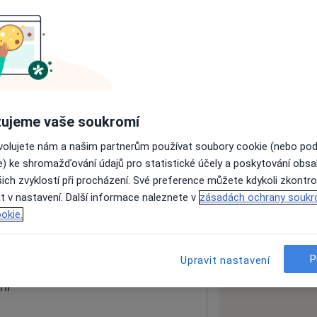
ách nejsou k dispozici
ádné informace o svých službách.
ujeme vaše soukromí
ovolujete nám a našim partnerům používat soubory cookie (nebo po
e) ke shromažďování údajů pro statistické účely a poskytování obs
ich zvyklostí při procházení. Své preference můžete kdykoli zkontro
t v nastavení. Další informace naleznete v
zásadách ochrany soukr
okie.
 mapu
 otevře v nové záložce
P
Upravit nastavení
ní