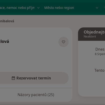
ace, nemoc nebo příjmení
Město nebo region
anibalová
Objednejt
Neaktivní
alová
acích
Dnes
8 Srpen
Tento 
Rezervovat termín
Názory pacientů (25)