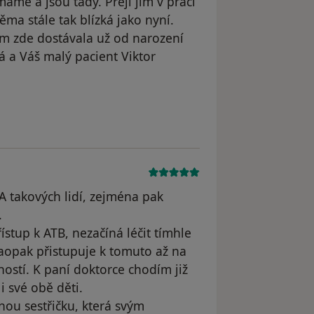
áme a jsou tady. Přeji jim v práci
ěma stále tak blízká jako nyní.
ám zde dostávala už od narození
á a Váš malý pacient Viktor
A takových lidí, zejména pak
.
ístup k ATB, nezačíná léčit tímhle
aopak přistupuje k tomuto až na
ností. K paní doktorce chodím již
i své obě děti.
ou sestřičku, která svým