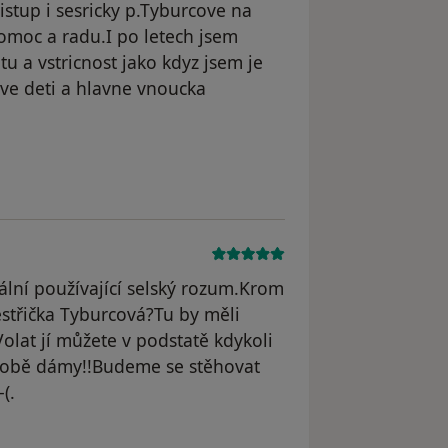
ristup i sesricky p.Tyburcove na
omoc a radu.I po letech jsem
itu a vstricnost jako kdyz jsem je
sve deti a hlavne vnoucka
dstraněn
ální používající selský rozum.Krom
střička Tyburcová?Tu by měli
olat jí můžete v podstatě kdykoli
t obě dámy!!Budeme se stěhovat
(.
straněn