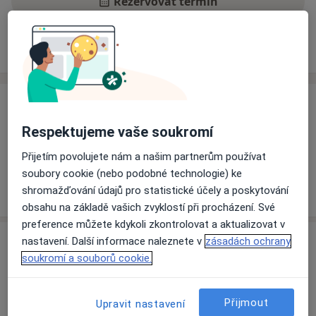
Rezervovat termín
Ceník
Adresy
Názory pacientů
Ceník
Respektujeme vaše soukromí
Informace o službách a cenách nejsou k dispozici
Tento specialista ještě nepřidával žádné informace o
Přijetím povolujete nám a našim partnerům používat
svých službách.
soubory cookie (nebo podobné technologie) ke
shromažďování údajů pro statistické účely a poskytování
obsahu na základě vašich zvyklostí při procházení. Své
preference můžete kdykoli zkontrolovat a aktualizovat v
Adresa
nastavení. Další informace naleznete v
zásadách ochrany
soukromí a souborů cookie.
Praktický lékař pro dospělé
Olšany u Prostějova 50,
Prostějov
798 14
Přijmout
Upravit nastavení