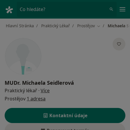
Hla
Co hledáte?
Hlavní Stránka
Praktický Lékař
Prostějov
Michaela S
Změna města
MUDr.
Michaela Seidlerová
o specializacích
Praktický lékař
·
Více
Prostějov
1 adresa
Kontaktní údaje