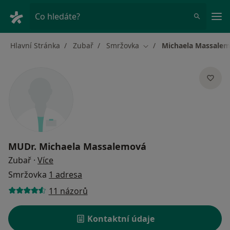
Hla
Co hledáte?
Hlavní Stránka
Zubař
Smržovka
Michaela Massale
Změna města
MUDr.
Michaela Massalemová
o specializacích
Zubař
·
Více
Smržovka
1 adresa
11 názorů
Kontaktní údaje