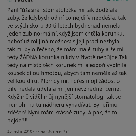
Paní "úžasná" stomatoložka mi tak dodělala
zuby, že kdybych od ní co nejdřív neodešla, tak
ve svých skoro 30-ti letech bych snad neměla
jeden zub normální.Když jsem chtěla korunku,
neboť už mi jiná možnost s její prací nezbyla,
tak mi bylo řečeno, že mám malé zuby a že mi
tedy ŽÁDNÁ korunka nikdy v životě nepůjde.Tak
tedy na místo těch korunek mi alespoň vyplnila
kousek bílou hmotou, abych tam neměla až tak
velikou díru. Plomby mi, i přes mojí žádost o
bílé nedala,udělala mi jen nevzhedné, černé.
Když mě viděl můj nynější stomatolog, tak se
nemohl na tu nádheru vynadívat. Byl přímo
zděšen! Nyní mám krásné zuby. A pak, že to
nejde!!!!
podle názoru uživatele Pacient
25. ledna 2010
•
•
•
Nahlásit zneužití