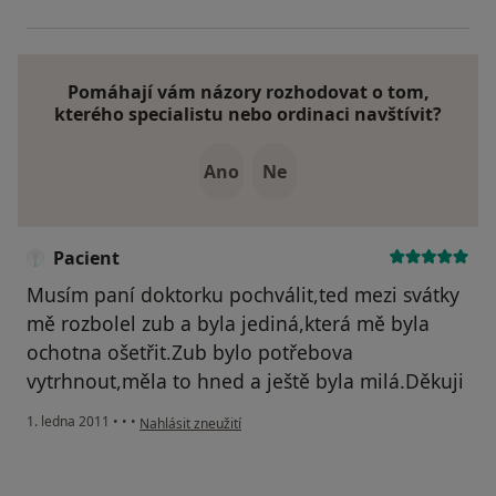
Pomáhají vám názory rozhodovat o tom,
kterého specialistu nebo ordinaci navštívit?
Ano
Ne
Pacient
Musím paní doktorku pochválit,ted mezi svátky
mě rozbolel zub a byla jediná,která mě byla
ochotna ošetřit.Zub bylo potřebova
vytrhnout,měla to hned a ještě byla milá.Děkuji
podle názoru uživatele Pacient
1. ledna 2011
•
•
•
Nahlásit zneužití