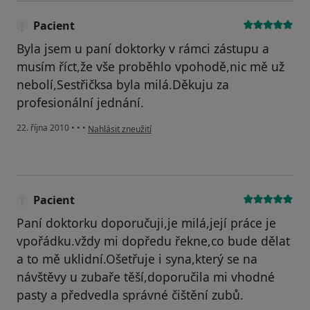
Pacient
Byla jsem u paní doktorky v rámci zástupu a
musím říct,že vše proběhlo vpohodě,nic mě už
nebolí,Sestřičksa byla milá.Děkuju za
profesionální jednání.
podle názoru uživatele Pacient
22. října 2010
•
•
•
Nahlásit zneužití
Pacient
Paní doktorku doporučuji,je milá,její práce je
vpořádku.vždy mi dopředu řekne,co bude dělat
a to mě uklidní.Ošetřuje i syna,který se na
návštěvy u zubaře těší,doporučila mi vhodné
pasty a předvedla správné čištění zubů.