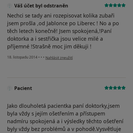
Váš účet byl odstraněn
Nechci se tady ani rozepisovat kolika zubaři
jsem prošla ,od Jablonce po Liberec ! No a po
těch letech konečně! Jsem spokojená,!Paní
doktorka a i sestřička jsou velice milé a
příjemné !Strašně moc jim děkuji !
podle názoru uživatele Váš účet byl odstraněn
18. listopadu 2014
•
•
•
Nahlásit zneužití
Pacient
Jako dlouholetá pacientka paní doktorky,jsem
byla vždy s jejím ošetřením a přístupem
nadmíru spokojená a i výsledky těchto ošetření
byly vždy bez problémů a v pohodě.Vysvětluje