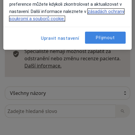
preference můžete kdykoli zkontrolovat a aktualizovat v
nastavení. Další informace naleznete v
zásadách ochrany
soukromí a souborů cookie.
11 názorů
Přijmout
Upravit nastavení
Recenze pacientů jsou pro nás důležité.
Specialisté nemají možnost zaplatit za
odstranění nebo změnu recenze pacienta.
Další informace o názorech
Další informace.
Hledejte v názorech