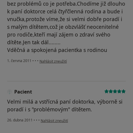
bez problémů co je potřeba.Chodíme již dlouho
k paní doktorce celá čtyřčlenná rodina a bude i
vnučka,protože víme,že si velmi dobře poradí i
s malým dítětem,což je obzvlášť neocenitelné
pro rodiče,kteří mají zájem o zdraví svého
dítěte.Jen tak dál........
Vděčná a spokojená pacientka s rodinou
podle názoru uživatele Pacient
1. června 2011
•
•
•
Nahlásit zneužití
Pacient
Velmi milá a vstřícná paní doktorka, výborně si
poradí i s "problémovým" dítětem.
podle názoru uživatele Pacient
26. dubna 2011
•
•
•
Nahlásit zneužití