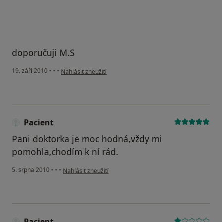
doporučuji M.S
podle názoru uživatele Váš účet byl odstraněn
19. září 2010
•
•
•
Nahlásit zneužití
Pacient
Pani doktorka je moc hodná,vždy mi
pomohla,chodím k ní rád.
podle názoru uživatele Pacient
5. srpna 2010
•
•
•
Nahlásit zneužití
Pacient