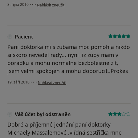
podle názoru uživatele Pacient
3. října 2010
•
•
•
Nahlásit zneužití
Pacient
Pani doktorka mi s zubama moc pomohla nikdo
si skoro nevedel rady... nyni jiz zuby mam v
poradku a mohu normalne bezbolestne zit,
jsem velmi spokojen a mohu doporucit..Prokes
podle názoru uživatele Pacient
19. září 2010
•
•
•
Nahlásit zneužití
Váš účet byl odstraněn
Dobré a příjemné jednání paní doktorky
Michaely Massalemové ,vlídná sestřička mne