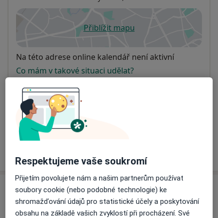
Přiblížit mapu
se otevře v nové záložce
Dostupnost
Na této adrese online kalendář není aktivní
Co mám v takové situaci udělat?
Způsoby platby (soukromé návštěvy)
Na teto adrese lékař přijímá pacienty na pojišťovnu
Detaily
Více
o adrese
Respektujeme vaše soukromí
Přijetím povolujete nám a našim partnerům používat
soubory cookie (nebo podobné technologie) ke
Názory
shromažďování údajů pro statistické účely a poskytování
obsahu na základě vašich zvyklostí při procházení. Své
Přidejte svůj názor