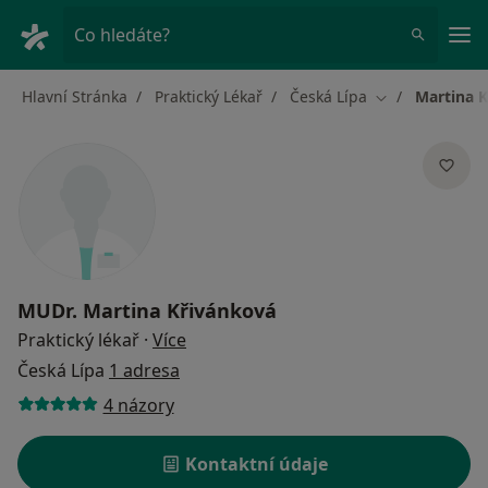
Hla
Co hledáte?
Hlavní Stránka
Praktický Lékař
Česká Lípa
Martina 
Změna města
MUDr.
Martina Křivánková
o specializacích
Praktický lékař
·
Více
Česká Lípa
1 adresa
4 názory
Kontaktní údaje