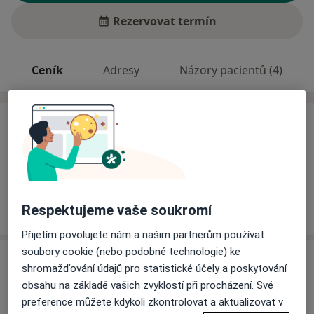
Rezervovat termín
Ceník
Adresy
Názory pacientů (4)
Ceník
Informace o službách a cenách nejsou k dispozici
Tento specialista ještě nepřidával žádné informace o
svých službách.
Respektujeme vaše soukromí
Přijetím povolujete nám a našim partnerům používat
soubory cookie (nebo podobné technologie) ke
Adresa
shromažďování údajů pro statistické účely a poskytování
obsahu na základě vašich zvyklostí při procházení. Své
Praktický lékař pro dospělé
preference můžete kdykoli zkontrolovat a aktualizovat v
Moskevská 671,
Česká Lípa
47001