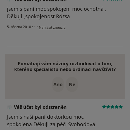
jsem s paní moc spokojen, moc ochotná ,
Děkuji ,spokojenost Rózsa
podle názoru uživatele Váš účet byl odstraněn
5. března 2010
•
•
•
Nahlásit zneužití
Pomáhají vám názory rozhodovat o tom,
kterého specialistu nebo ordinaci navštívit?
Ano
Ne
Váš účet byl odstraněn
Jsem s naší paní doktorkou moc
spokojena.Děkuji za péči Svobodová