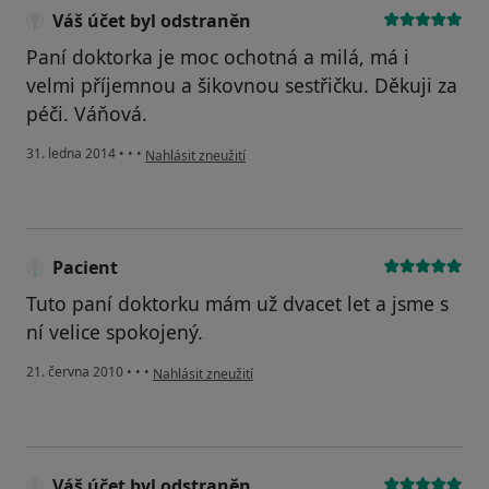
Váš účet byl odstraněn
Paní doktorka je moc ochotná a milá, má i
velmi příjemnou a šikovnou sestřičku. Děkuji za
péči. Váňová.
podle názoru uživatele Váš účet byl odstraněn
31. ledna 2014
•
•
•
Nahlásit zneužití
Pacient
Tuto paní doktorku mám už dvacet let a jsme s
ní velice spokojený.
podle názoru uživatele Pacient
21. června 2010
•
•
•
Nahlásit zneužití
Váš účet byl odstraněn