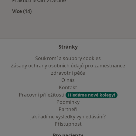
Praktičtí lékaři v Děčíně
Více (14)
Více v kategorii: V okolí České Lípy
Stránky
Soukromí a soubory cookies
Zásady ochrany osobních údajů pro zaměstnance
zdravotní péče
O nás
Kontakt
Pracovní příležitosti
Hledáme nové kolegy!
Podmínky
Partneři
Jak řadíme výsledky vyhledávání?
Přístupnost
Pro pacienty