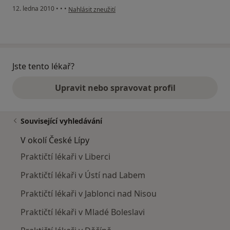
podle názoru uživatele Váš účet byl odstraněn
12. ledna 2010
•
•
•
Nahlásit zneužití
Jste tento lékař?
Upravit nebo spravovat profil
Související vyhledávání
V okolí České Lípy
Praktičtí lékaři v Liberci
Praktičtí lékaři v Ústí nad Labem
Praktičtí lékaři v Jablonci nad Nisou
Praktičtí lékaři v Mladé Boleslavi