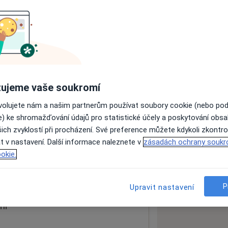
ách nejsou k dispozici
ádné informace o svých službách.
ujeme vaše soukromí
ovolujete nám a našim partnerům používat soubory cookie (nebo po
e) ke shromažďování údajů pro statistické účely a poskytování obs
ich zvyklostí při procházení. Své preference můžete kdykoli zkontro
t v nastavení. Další informace naleznete v
zásadách ochrany soukr
u
51601
okie.
 mapu
 otevře v nové záložce
P
Upravit nastavení
ní