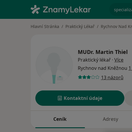
specializ
Hlavní Stránka
Praktický Lékař
Rychnov Nad K
MUDr.
Martin Thiel
o sp
Praktický lékař
·
Více
Rychnov nad Kněžnou
1
13 názorů
Kontaktní údaje
Ceník
Adresy