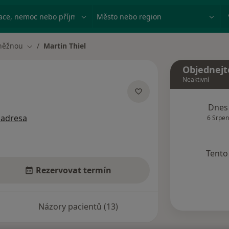
ace, nemoc nebo příjmení
Město nebo region
něžnou
Martin Thiel
Změna města
Objednejt
Neaktivní
ecializacích
Dnes
 adresa
6 Srpen
Tento 
Rezervovat termín
Názory pacientů (13)