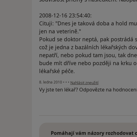
2008-12-16 23:54:40:
Cituji: "Dnes je taková doba a hold m
jen na veterině."
Pokud se doktor neptá, pak postrádá s
což je jedna z bazálních lékařských dov
nepatří, nebo pokud tam jsou, tak dne
bude mít dříve nebo později na krku 
lékařské péče.
podle názoru uživatele dayslypper
8. ledna 2010
•
•
•
Nahlásit zneužití
Vy jste ten lékař? Odpovězte na hodnocen
Pomáhají vám názory rozhodovat o 