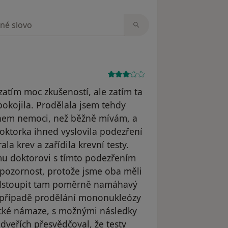
zorech
atím moc zkušeností, ale zatím ta
okojila. Prodělala jsem tehdy
ěhem nemoci, než běžně mívám, a
doktorka ihned vyslovila podezření
 krev a zařídila krevní testy.
mu doktorovi s tímto podezřením
pozornost, protože jsme oba měli
podstoupit tam poměrně namáhavý
v případě prodělání mononukleózy
ické námaze, s možnými následky
dveřích přesvědčoval, že testy