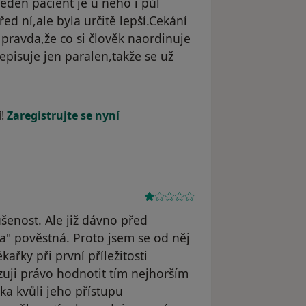
jeden pacient je u něho i půl
d ní,ale byla určitě lepší.Cekání
 pravda,že co si člověk naordinuje
pisuje jen paralen,takže se už
dstraněn
í!
Zaregistrujte se nyní
nost. Ale již dávno před
ba" pověstná. Proto jsem se od něj
řky při první příležitosti
azuji právo hodnotit tím nejhorším
 kvůli jeho přístupu