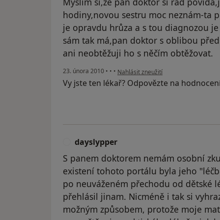
Myslím si,že pan doktor si rád povídá,
hodiny,novou sestru moc neznám-ta pře
je opravdu hrůza a s tou diagnozou je
sám tak má,pan doktor s oblibou přede
ani neobtěžuji ho s něčím obtěžovat.
podle názoru uživatele Váš účet byl o
23. února 2010
•
•
•
Nahlásit zneužití
Vy jste ten lékař? Odpovězte na hodnocen
dayslypper
D
S panem doktorem nemám osobní zkuše
existení tohoto portálu byla jeho "léč
po neuváženém přechodu od dětské léka
přehlásil jinam. Nicméně i tak si vyhr
možným způsobem, protože moje matka