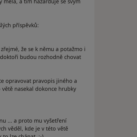
by měla, a tím hazarduje se svým
lých příspěvků:
je zřejmé, že se k němu a potažmo i
 doktoři budou rozhodně chovat
te opravovat pravopis jiného a
éto větě nasekal dokonce hrubky
rnu ... a proto mu vyšetření
ch věděl, kde je v této větě
to lze chápat. :-)