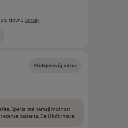
 pojišťovnu
Detaily
adrese
Přidejte svůj názor
žité. Specialisté nemají možnost
Další informace o názor
 recenze pacienta.
Další informace.