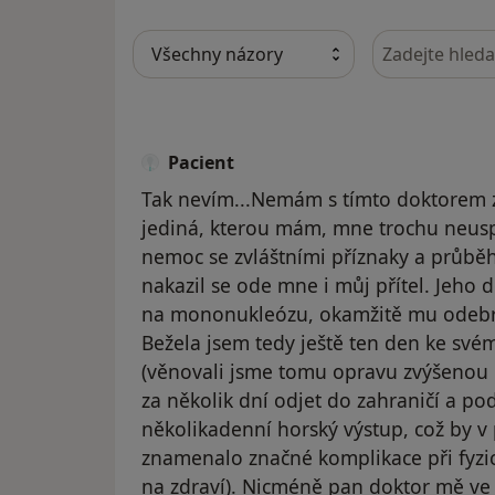
Hledejte v ná
Pacient
Tak nevím...Nemám s tímto doktorem z
jediná, kterou mám, mne trochu neusp
nemoc se zvláštními příznaky a průb
nakazil se ode mne i můj přítel. Jeho 
na mononukleózu, okamžitě mu odebrala
Bežela jsem tedy ještě ten den ke své
(věnovali jsme tomu opravu zvýšenou 
za několik dní odjet do zahraničí a 
několikadenní horský výstup, což by 
znamenalo značné komplikace při fyz
na zdraví). Nicméně pan doktor mě ve 