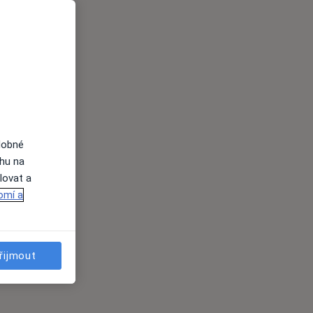
dobné
ahu na
lovat a
omí a
řijmout