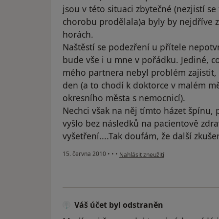
jsou v této situaci zbytečné (nezjistí s
chorobu prodělala)a byly by nejdříve z
horách.
Naštěstí se podezření u přítele nepotvr
bude vše i u mne v pořádku. Jediné, c
mého partnera nebyl problém zajistit, 
den (a to chodí k doktorce v malém měs
okresního města s nemocnicí).
Nechci však na něj tímto házet špínu,
vyšlo bez následků na pacientově zdraví, 
vyšetření....Tak doufám, že další zkuše
podle názoru uživatele Pacient
15. června 2010
•
•
•
Nahlásit zneužití
Váš účet byl odstraněn