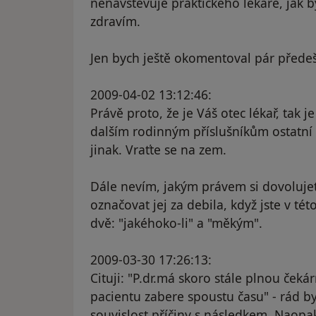
nenavštěvuje praktického lékaře, jak 
zdravím.
Jen bych ještě okomentoval pár předeš
2009-04-02 13:12:46:
Právě proto, že je Váš otec lékař, tak 
dalším rodinným příslušníkům ostatní
jinak. Vraťte se na zem.
Dále nevím, jakým právem si dovoluje
označovat jej za debila, když jste v t
dvě: "jakéhoko-li" a "měkým".
2009-03-30 17:26:13:
Cituji: "P.dr.má skoro stále plnou čeká
pacientu zabere spoustu času" - rád by
souvislost příčiny s následkem. Naopak 