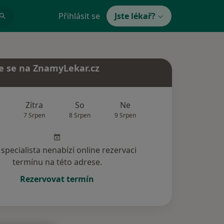
Přihlásit se
Jste lékař?
e se na ZnamyLekar.cz
Zítra
So
Ne
Po
Út
7 Srpen
8 Srpen
9 Srpen
10 Srpen
11 Srp
specialista nenabízí online rezervaci
termínu na této adrese.
Rezervovat termín