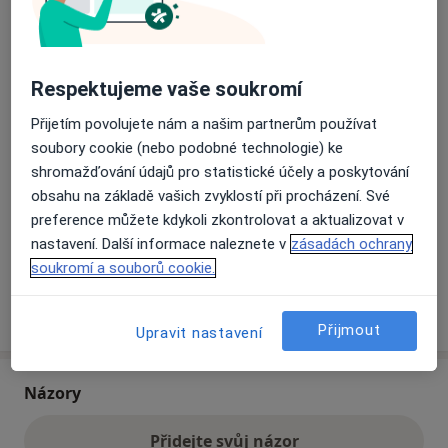
Přiblížit mapu
se otevře v nové záložce
Respektujeme vaše soukromí
Dostupnost
Na této adrese online kalendář není aktivní
Přijetím povolujete nám a našim partnerům používat
Co mám v takové situaci udělat?
soubory cookie (nebo podobné technologie) ke
shromažďování údajů pro statistické účely a poskytování
obsahu na základě vašich zvyklostí při procházení. Své
Způsoby platby (soukromé návštěvy)
preference můžete kdykoli zkontrolovat a aktualizovat v
Na teto adrese lékař přijímá pacienty na pojišťovnu
nastavení. Další informace naleznete v
zásadách ochrany
Detaily
soukromí a souborů cookie.
Více
o adrese
Přijmout
Upravit nastavení
Názory
Přidejte svůj názor