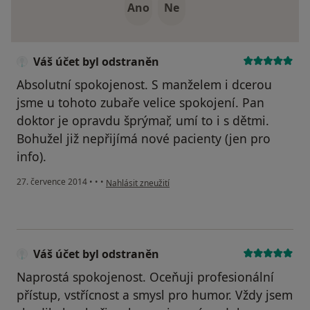
Ano
Ne
Váš účet byl odstraněn
Absolutní spokojenost. S manželem i dcerou
jsme u tohoto zubaře velice spokojení. Pan
doktor je opravdu šprýmař, umí to i s dětmi.
Bohužel již nepřijímá nové pacienty (jen pro
info).
podle názoru uživatele Váš účet byl odstraněn
27. července 2014
•
•
•
Nahlásit zneužití
Váš účet byl odstraněn
Naprostá spokojenost. Oceňuji profesionální
přístup, vstřícnost a smysl pro humor. Vždy jsem