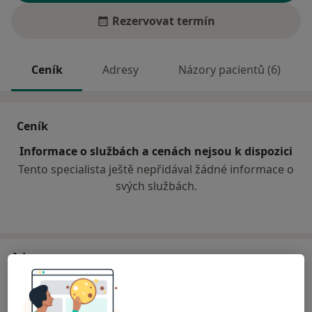
Rezervovat termín
Ceník
Adresy
Názory pacientů (6)
Ceník
Informace o službách a cenách nejsou k dispozici
Tento specialista ještě nepřidával žádné informace o
svých službách.
Adresa
Stomatologická ordinace
Za Olšávkou 290,
Uherské Hradiště
686 01