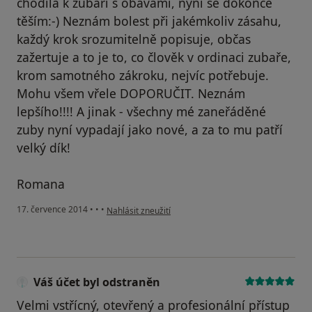
chodila k zubaři s obavami, nyní se dokonce
těším:-) Neznám bolest při jakémkoliv zásahu,
každý krok srozumitelně popisuje, občas
zažertuje a to je to, co člověk v ordinaci zubaře,
krom samotného zákroku, nejvíc potřebuje.
Mohu všem vřele DOPORUČIT. Neznám
lepšího!!!! A jinak - všechny mé zaneřáděné
zuby nyní vypadají jako nové, a za to mu patří
velký dík!
Romana
podle názoru uživatele Váš účet byl odstraněn
17. července 2014
•
•
•
Nahlásit zneužití
Váš účet byl odstraněn
Velmi vstřícný, otevřený a profesionální přístup