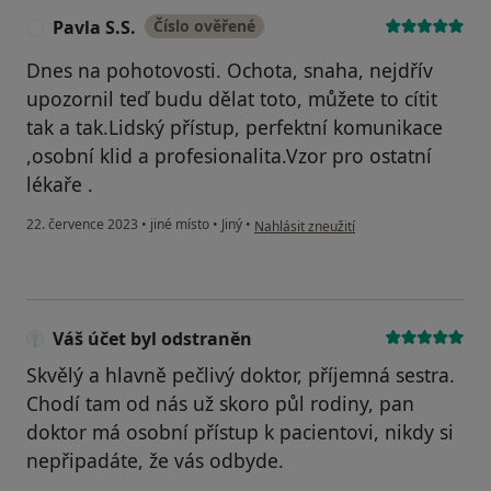
Pavla S.S.
Číslo ověřené
P
Dnes na pohotovosti. Ochota, snaha, nejdřív
upozornil teď budu dělat toto, můžete to cítit
tak a tak.Lidský přístup, perfektní komunikace
,osobní klid a profesionalita.Vzor pro ostatní
lékaře .
podle názoru uživatele Pavla S.S.
22. července 2023
•
jiné místo
•
Jiný
•
Nahlásit zneužití
Váš účet byl odstraněn
Skvělý a hlavně pečlivý doktor, příjemná sestra.
Chodí tam od nás už skoro půl rodiny, pan
doktor má osobní přístup k pacientovi, nikdy si
nepřipadáte, že vás odbyde.