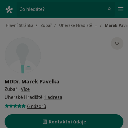
Hla
Co hledáte?
Hlavní Stránka
Zubař
Uherské Hradiště
Marek Pave
Změna města
MDDr.
Marek Pavelka
o specializacích
Zubař
·
Více
Uherské Hradiště
1 adresa
6 názorů
Kontaktní údaje