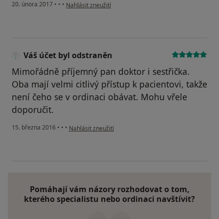
podle názoru uživatele Váš účet byl odstraněn
20. února 2017
•
•
•
Nahlásit zneužití
Váš účet byl odstraněn
Mimořádně příjemný pan doktor i sestřička.
Oba mají velmi citlivý přístup k pacientovi, takže
není čeho se v ordinaci obávat. Mohu vřele
doporučit.
podle názoru uživatele Váš účet byl odstraněn
15. března 2016
•
•
•
Nahlásit zneužití
Pomáhají vám názory rozhodovat o tom,
kterého specialistu nebo ordinaci navštívit?