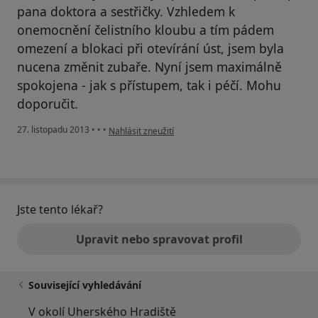
pana doktora a sestřičky. Vzhledem k
onemocnění čelistního kloubu a tím pádem
omezení a blokaci při otevírání úst, jsem byla
nucena změnit zubaře. Nyní jsem maximálně
spokojena - jak s přístupem, tak i péčí. Mohu
doporučit.
podle názoru uživatele Váš účet byl odstraněn
27. listopadu 2013
•
•
•
Nahlásit zneužití
Jste tento lékař?
Upravit nebo spravovat profil
Související vyhledávání
V okolí Uherského Hradiště