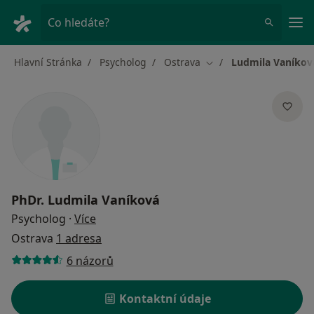
Hla
Co hledáte?
Hlavní Stránka
Psycholog
Ostrava
Ludmila Vaníkov
Změna města
PhDr.
Ludmila Vaníková
o specializacích
Psycholog
·
Více
Ostrava
1 adresa
6 názorů
Kontaktní údaje