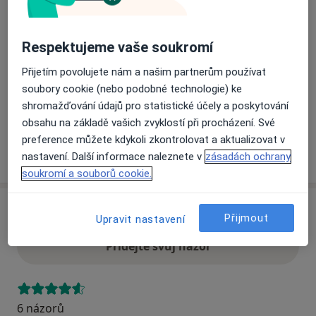
Přiblížit mapu
Respektujeme vaše soukromí
se otevře v nové záložce
Přijetím povolujete nám a našim partnerům používat
Dostupnost
Na této adrese online kalendář není aktivní
soubory cookie (nebo podobné technologie) ke
Co mám v takové situaci udělat?
shromažďování údajů pro statistické účely a poskytování
obsahu na základě vašich zvyklostí při procházení. Své
preference můžete kdykoli zkontrolovat a aktualizovat v
Více
nastavení. Další informace naleznete v
zásadách ochrany
o adrese
soukromí a souborů cookie.
Názory
Přijmout
Upravit nastavení
Přidejte svůj názor
6 názorů