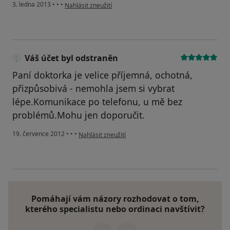
podle názoru uživatele Váš účet byl odstraněn
3. ledna 2013
•
•
•
Nahlásit zneužití
Váš účet byl odstraněn
Paní doktorka je velice příjemná, ochotná,
přizpůsobivá - nemohla jsem si vybrat
lépe.Komunikace po telefonu, u mě bez
problémů.Mohu jen doporučit.
podle názoru uživatele Váš účet byl odstraněn
19. července 2012
•
•
•
Nahlásit zneužití
Pomáhají vám názory rozhodovat o tom,
kterého specialistu nebo ordinaci navštívit?