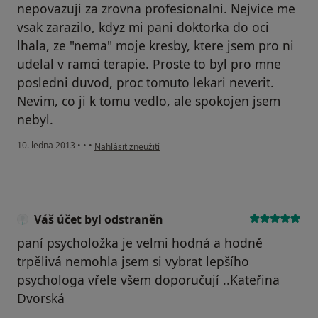
nepovazuji za zrovna profesionalni. Nejvice me
vsak zarazilo, kdyz mi pani doktorka do oci
lhala, ze "nema" moje kresby, ktere jsem pro ni
udelal v ramci terapie. Proste to byl pro mne
posledni duvod, proc tomuto lekari neverit.
Nevim, co ji k tomu vedlo, ale spokojen jsem
nebyl.
podle názoru uživatele Váš účet byl odstraněn
10. ledna 2013
•
•
•
Nahlásit zneužití
Váš účet byl odstraněn
paní psycholožka je velmi hodná a hodně
trpělivá nemohla jsem si vybrat lepšího
psychologa vřele všem doporučují ..Kateřina
Dvorská