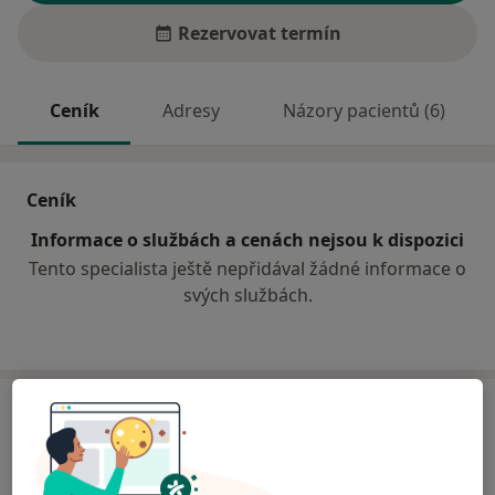
Rezervovat termín
Ceník
Adresy
Názory pacientů (6)
Ceník
Informace o službách a cenách nejsou k dispozici
Tento specialista ještě nepřidával žádné informace o
svých službách.
Adresa
Ordinace
Milíčova 8,
Ostrava
702 00