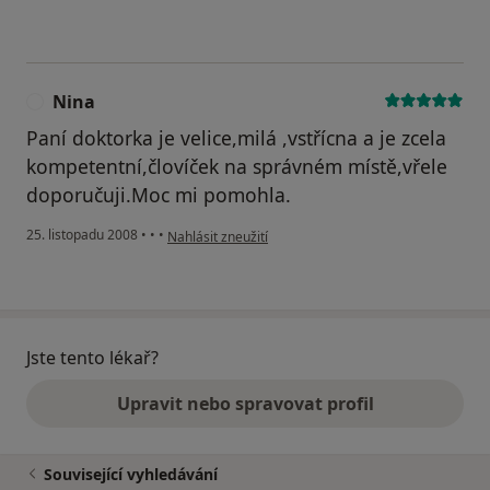
Nina
N
Paní doktorka je velice,milá ,vstřícna a je zcela
kompetentní,človíček na správném místě,vřele
doporučuji.Moc mi pomohla.
podle názoru uživatele Nina
25. listopadu 2008
•
•
•
Nahlásit zneužití
Jste tento lékař?
Upravit nebo spravovat profil
Související vyhledávání