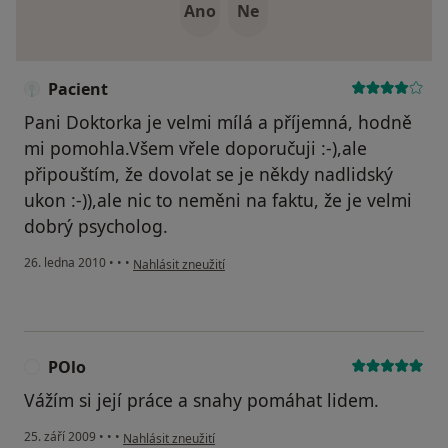
Ano
Ne
Pacient
Pani Doktorka je velmi mílá a příjemná, hodně
mi pomohla.Všem vřele doporučuji :-),ale
připouštím, že dovolat se je někdy nadlidský
ukon :-)),ale nic to neměni na faktu, že je velmi
dobrý psycholog.
podle názoru uživatele Pacient
26. ledna 2010
•
•
•
Nahlásit zneužití
POlo
P
Vážím si její práce a snahy pomáhat lidem.
podle názoru uživatele POlo
25. září 2009
•
•
•
Nahlásit zneužití