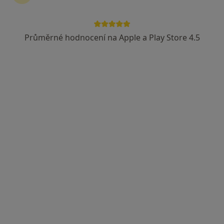
Rezervovat termín
Průměrné hodnocení na Apple a Play Store 4.5
Ceník
Adresy
Názory pacientů (27)
Ceník
Informace o službách a cenách nejsou k dispozici
Tento specialista ještě nepřidával žádné informace o
svých službách.
Adresa
Ordinace
Rumjancevova,
Liberec
460 01