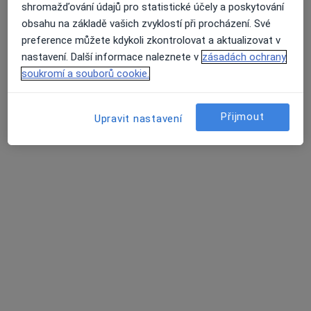
shromažďování údajů pro statistické účely a poskytování
obsahu na základě vašich zvyklostí při procházení. Své
preference můžete kdykoli zkontrolovat a aktualizovat v
27 názorů
nastavení. Další informace naleznete v
zásadách ochrany
soukromí a souborů cookie.
Recenze pacientů jsou pro nás důležité.
Přijmout
Specialisté nemají možnost zaplatit za
Upravit nastavení
odstranění nebo změnu recenze pacienta.
Další informace o názorech
Další informace.
Hledejte v názorech