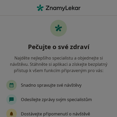
Hla
Co hledáte?
Hlavní Stránka
Gynekolog
Liberec
Lucie Kochová
Změna města
Pečujte o své zdraví
Najděte nejlepšího specialistu a objednejte si
návštěvu. Stáhněte si aplikaci a získejte bezplatný
přístup k všem funkcím připraveným pro vás:
MUDr.
Lucie Kochová
o specializacích
Gynekolog
·
Více
Snadno spravujte své návštěvy
Liberec
1 adresa
27 názorů
Odesílejte zprávy svým specialistům
Kontaktní údaje
Dostávejte připomenutí o návštěvě