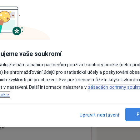
ách nejsou k dispozici
ádné informace o svých službách.
ujeme vaše soukromí
ovolujete nám a našim partnerům používat soubory cookie (nebo po
e) ke shromažďování údajů pro statistické účely a poskytování obs
ich zvyklostí při procházení. Své preference můžete kdykoli zkontro
t v nastavení. Další informace naleznete v
zásadách ochrany soukr
okie.
 mapu
 otevře v nové záložce
P
Upravit nastavení
ní