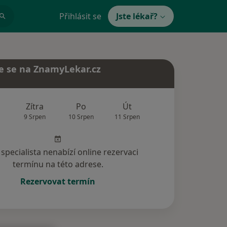
Přihlásit se
Jste lékař?
e se na ZnamyLekar.cz
Zítra
Po
Út
St
Čt
9 Srpen
10 Srpen
11 Srpen
12 Srpen
13 Srp
specialista nenabízí online rezervaci
termínu na této adrese.
Rezervovat termín