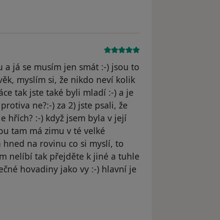
u a já se musím jen smát :-) jsou to
věk, myslím si, že nikdo neví kolik
ce tak jste také byli mladí :-) a je
rotiva ne?:-) za 2) jste psali, že
 hřích? :-) když jsem byla v její
kou tam má zimu v té velké
á hned na rovinu co si myslí, to
 nelíbí tak přejděte k jiné a tuhle
ečné hovadiny jako vy :-) hlavní je