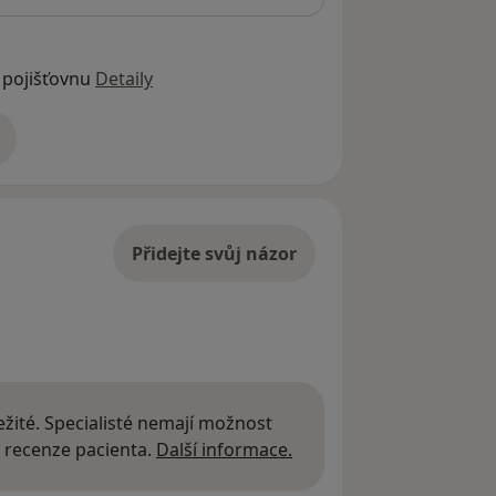
 pojišťovnu
Detaily
adrese
Přidejte svůj názor
žité. Specialisté nemají možnost
Další informace o názor
 recenze pacienta.
Další informace.