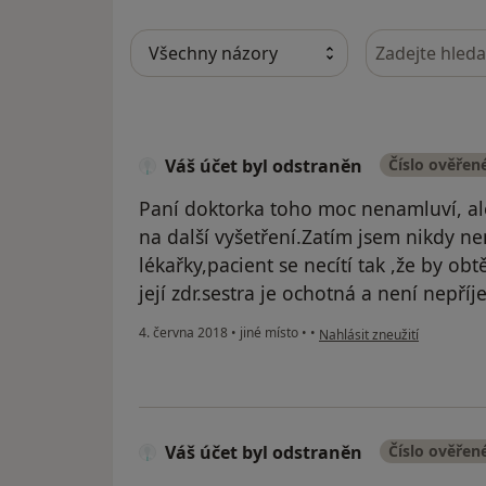
Hledejte v ná
Váš účet byl odstraněn
Číslo ověřen
Paní doktorka toho moc nenamluví, ale
na další vyšetření.Zatím jsem nikdy 
lékařky,pacient se necítí tak ,že by ob
její zdr.sestra je ochotná a není nepříj
podle názoru uživatele Váš 
4. června 2018
•
jiné místo
•
•
Nahlásit zneužití
Váš účet byl odstraněn
Číslo ověřen