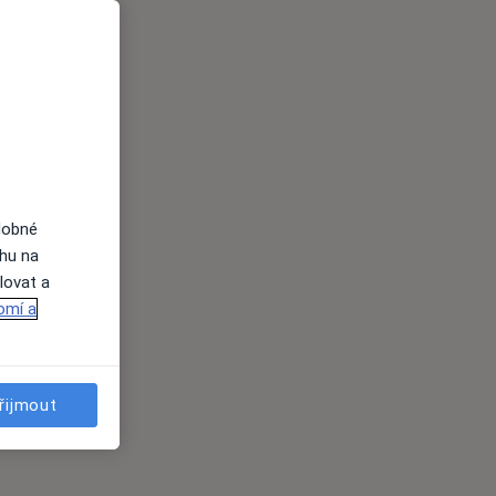
dobné
ahu na
lovat a
omí a
řijmout