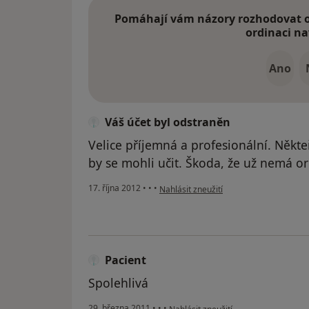
Pomáhají vám názory rozhodovat o 
ordinaci na
Ano
Váš účet byl odstraněn
Velice příjemná a profesionální. Někteř
by se mohli učit. Škoda, že už nemá or
podle názoru uživatele Váš účet byl od
17. října 2012
•
•
•
Nahlásit zneužití
Pacient
Spolehlivá
podle názoru uživatele Pacient
29. března 2011
•
•
•