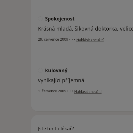
Spokojenost
S
Krásná mladá, šikovná doktorka, velic
podle názoru uživatele Spokojenos
29. července 2009
•
•
•
Nahlásit zneužití
kulovaný
K
vynikající příjemná
podle názoru uživatele kulovaný
1. července 2009
•
•
•
Nahlásit zneužití
Jste tento lékař?