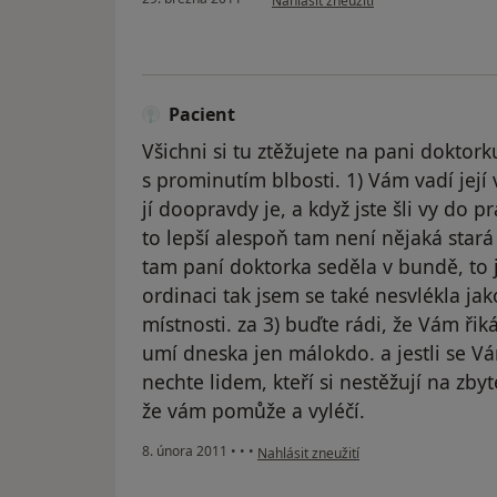
Nahlásit zneužití
Pacient
Všichni si tu ztěžujete na pani doktork
s prominutím blbosti. 1) Vám vadí její 
jí doopravdy je, a když jste šli vy do prá
to lepší alespoň tam není nějaká stará p
tam paní doktorka seděla v bundě, to je
ordinaci tak jsem se také nesvlékla ja
místnosti. za 3) buďte rádi, že Vám řik
umí dneska jen málokdo. a jestli se Vám
nechte lidem, kteří si nestěžují na zbyt
že vám pomůže a vyléčí.
podle názoru uživatele Pacient
8. února 2011
•
•
•
Nahlásit zneužití