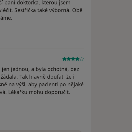
ší paní doktorka, kterou jsem
yléčit. Sestřička také výborná. Obě
máme.
 účet byl odstraněn
 jen jednou, a byla ochotná, bez
 žádala. Tak hlavně doufat, že i
ně na výši, aby pacienti po nějaké
ává. Lékařku mohu doporučit.
dstraněn