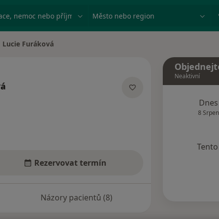
ace, nemoc nebo příjmení
Město nebo region
Lucie Furáková
na města
Objednejt
Neaktivní
vá
ecializacích
Dnes
8 Srpen
Tento 
Rezervovat termín
Názory pacientů (8)