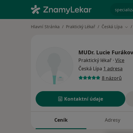
specializ
Hlavní Stránka
Praktický Lékař
Česká Lípa
Změ
MUDr.
Lucie Furáko
o sp
Praktický lékař
·
Více
Česká Lípa
1 adresa
8 názorů
Kontaktní údaje
Ceník
Adresy