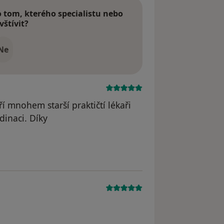
tom, kterého specialistu nebo
vštívit?
Ne
í mnohem starší praktičtí lékaři
dinaci. Díky
straněn