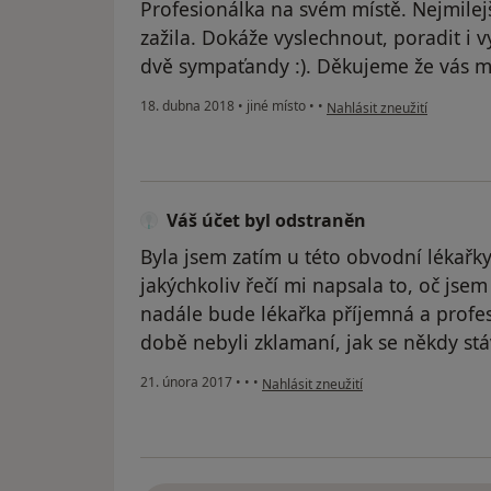
Profesionálka na svém místě. Nejmilej
zažila. Dokáže vyslechnout, poradit i v
dvě sympaťandy :). Děkujeme že vás 
podle názoru uživatele Váš
18. dubna 2018
•
jiné místo
•
•
Nahlásit zneužití
Váš účet byl odstraněn
Byla jsem zatím u této obvodní lékařky
jakýchkoliv řečí mi napsala to, oč jsem
nadále bude lékařka příjemná a profes
době nebyli zklamaní, jak se někdy st
podle názoru uživatele Váš účet byl o
21. února 2017
•
•
•
Nahlásit zneužití