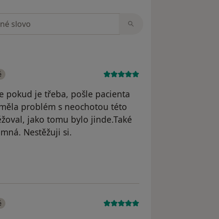
zorech
é
 pokud je třeba, pošle pacienta
neměla problém s neochotou této
těžoval, jako tomu bylo jinde.Také
emná. Nestěžuji si.
účet byl odstraněn
é