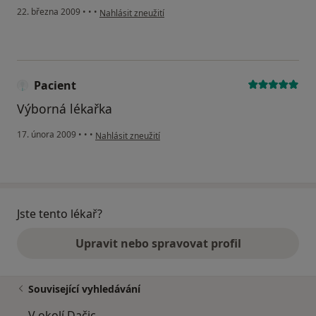
podle názoru uživatele Pacient
22. března 2009
•
•
•
Nahlásit zneužití
Pacient
Výborná lékařka
podle názoru uživatele Pacient
17. února 2009
•
•
•
Nahlásit zneužití
Jste tento lékař?
Upravit nebo spravovat profil
Související vyhledávání
V okolí Dačic