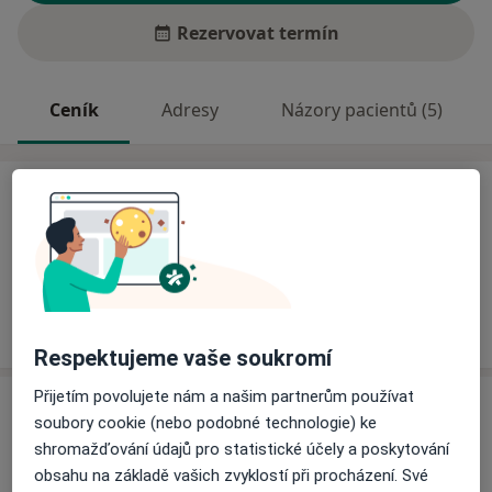
Rezervovat termín
Ceník
Adresy
Názory pacientů (5)
Ceník
Informace o službách a cenách nejsou k dispozici
Tento specialista ještě nepřidával žádné informace o
svých službách.
Respektujeme vaše soukromí
Přijetím povolujete nám a našim partnerům používat
Adresa
soubory cookie (nebo podobné technologie) ke
shromažďování údajů pro statistické účely a poskytování
Dačice
obsahu na základě vašich zvyklostí při procházení. Své
Antonínská 85/II,
Dačice
38001