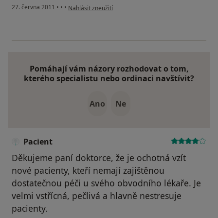
podle názoru uživatele Pacient
27. června 2011
•
•
•
Nahlásit zneužití
Pomáhají vám názory rozhodovat o tom,
kterého specialistu nebo ordinaci navštívit?
Ano
Ne
Pacient
Děkujeme paní doktorce, že je ochotná vzít
nové pacienty, kteří nemají zajištěnou
dostatečnou péči u svého obvodního lékaře. Je
velmi vstřícná, pečlivá a hlavně nestresuje
pacienty.