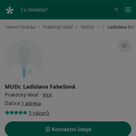
Hla
Co hledáte?
Hlavní Stránka
Praktický Lékař
Dačice
Ladislava Fa
Změna města
MUDr.
Ladislava Fabešová
o specializacích
Praktický lékař
·
Více
Dačice
1 adresa
5 názorů
Kontaktní údaje