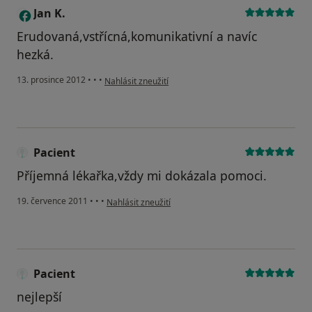
Jan K.
J
Erudovaná,vstřícná,komunikativní a navíc
hezká.
podle názoru uživatele Jan K.
13. prosince 2012
•
•
•
Nahlásit zneužití
Pacient
Příjemná lékařka,vždy mi dokázala pomoci.
podle názoru uživatele Pacient
19. července 2011
•
•
•
Nahlásit zneužití
Pacient
nejlepší