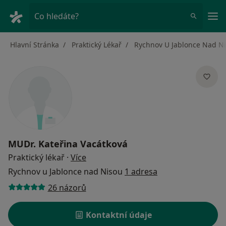
Hla
Co hledáte?
Hlavní Stránka
Praktický Lékař
Rychnov U Jablonce Nad N
MUDr.
Kateřina Vacátková
o specializacích
Praktický lékař
·
Více
Rychnov u Jablonce nad Nisou
1 adresa
26 názorů
Kontaktní údaje