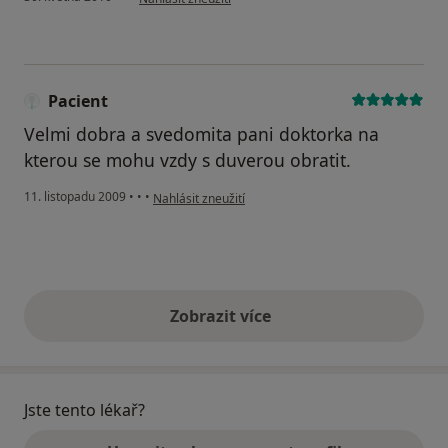
Pacient
Velmi dobra a svedomita pani doktorka na
kterou se mohu vzdy s duverou obratit.
podle názoru uživatele Pacient
11. listopadu 2009
•
•
•
Nahlásit zneužití
Zobrazit více
výše uvedené názory
Jste tento lékař?