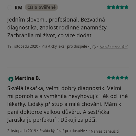
RM
Číslo ověřené
R
Jedním slovem...profesionál. Bezvadná
diagnostika, znalost rodinné anamnézy.
Zachránila mi život, co více dodat.
podle názoru uživate
19. listopadu 2020
•
Praktický lékař pro dospělé
•
Jiný
•
Nahlásit zneužití
Martina B.
M
Skvělá lékařka, velmi dobrý diagnostik. Velmi
mi pomohla a vyměnila nevyhovující lék od jiné
lékařky. Lidský přístup a milé chování. Mám k
paní doktorce velkou důvěru. A sestřička
Jaruška je perfektní ! Děkuji za péči.
podle názoru uživatele Mar
2. listopadu 2019
•
Praktický lékař pro dospělé
•
•
Nahlásit zneužití