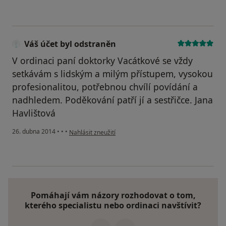
Váš účet byl odstraněn
V ordinaci paní doktorky Vacátkové se vždy
setkávám s lidským a milým přístupem, vysokou
profesionalitou, potřebnou chvílí povídání a
nadhledem. Poděkování patří jí a sestřičce. Jana
Havlištová
podle názoru uživatele Váš účet byl odstraněn
26. dubna 2014
•
•
•
Nahlásit zneužití
Pomáhají vám názory rozhodovat o tom,
kterého specialistu nebo ordinaci navštívit?