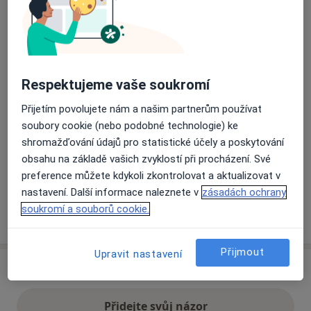
Přiblížit mapu
se otevře v nové záložce
Dostupnost
Na této adrese online kalendář není aktivní
Respektujeme vaše soukromí
Co mám v takové situaci udělat?
Přijetím povolujete nám a našim partnerům používat
soubory cookie (nebo podobné technologie) ke
Způsoby platby (soukromé návštěvy)
shromažďování údajů pro statistické účely a poskytování
obsahu na základě vašich zvyklostí při procházení. Své
Na teto adrese lékař přijímá pacienty na pojišťovnu
preference můžete kdykoli zkontrolovat a aktualizovat v
Detaily
nastavení. Další informace naleznete v
zásadách ochrany
soukromí a souborů cookie.
Více
o adrese
Přijmout
Upravit nastavení
Názory
Přidejte svůj názor