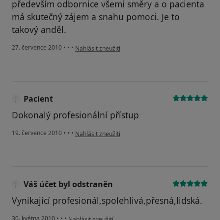
především odbornice všemi směry a o pacienta
má skutečný zájem a snahu pomoci. Je to
takový anděl.
podle názoru uživatele Váš účet byl odstraněn
27. července 2010
•
•
•
Nahlásit zneužití
Pacient
Dokonalý profesionální přístup
podle názoru uživatele Pacient
19. července 2010
•
•
•
Nahlásit zneužití
Váš účet byl odstraněn
Vynikající profesionál,spolehlivá,přesná,lidská.
podle názoru uživatele Váš účet byl odstraněn
30. května 2010
•
•
•
Nahlásit zneužití