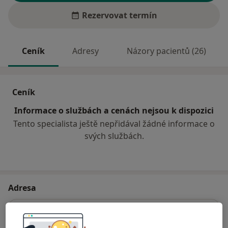
Rezervovat termín
Ceník
Adresy
Názory pacientů (26)
Ceník
Informace o službách a cenách nejsou k dispozici
Tento specialista ještě nepřidával žádné informace o
svých službách.
Adresa
Praktický lékař pro dospělé
Čechova 494,
Rychnov u Jablonce nad Nisou
46802