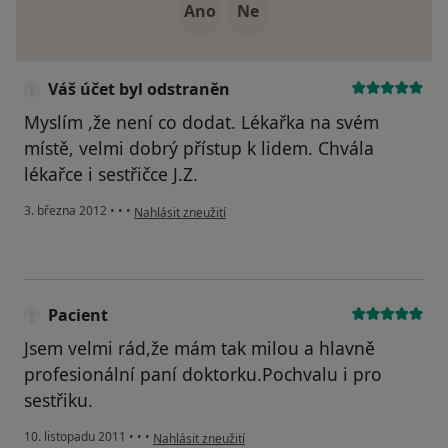
Ano
Ne
Váš účet byl odstraněn
Myslím ,že není co dodat. Lékařka na svém
místě, velmi dobrý přístup k lidem. Chvála
lékařce i sestřičce J.Z.
podle názoru uživatele Váš účet byl odstraněn
3. března 2012
•
•
•
Nahlásit zneužití
Pacient
Jsem velmi rád,že mám tak milou a hlavně
profesionální paní doktorku.Pochvalu i pro
sestřiku.
podle názoru uživatele Pacient
10. listopadu 2011
•
•
•
Nahlásit zneužití