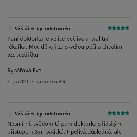
Váš účet byl odstraněn
Paní doktorka je velice pečlivá a kvalitní
lékařka. Moc děkuji za skvělou péči a chválím
též sestřičku.
Rybářová Eva
podle názoru uživatele Váš účet byl odstraněn
8. října 2011
•
•
•
Nahlásit zneužití
Váš účet byl odstraněn
Nesmírně svědomitá paní doktorka s lidským
přístupem.Sympatická, trpělivá,důsledná, ale