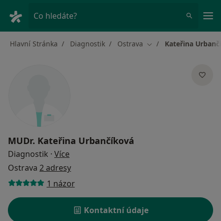
Hla
Co hledáte?
Hlavní Stránka
Diagnostik
Ostrava
Kateřina Urbanč
Změna města
MUDr.
Kateřina Urbančíková
o specializacích
Diagnostik
·
Více
Ostrava
2 adresy
1 názor
Kontaktní údaje