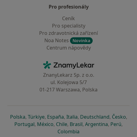
Pro profesionály
Ceník
Pro specialisty
Pro zdravotnická zařízení
Noa Notes
Novinka
Centrum nápovědy
Kontakt
ZnamyLekar - Hlavní stránka
ZnanyLekarz Sp. z o.o.
ul. Kolejowa 5/7
01-217 Warszawa, Polska
se otevře v nové záložce
se otevře v nové záložce
se otevře v nové záložce
se otevře v nové záložce
se otevře v 
se o
Polska
,
Türkiye
,
España
,
Italia
,
Deutschland
,
Česko
,
se otevře v nové záložce
se otevře v nové záložce
se otevře v nové záložce
se otevře v nové záložc
se otevře v 
se ote
Portugal
,
México
,
Chile
,
Brasil
,
Argentina
,
Perú
,
se otevře v nové záložce
Colombia