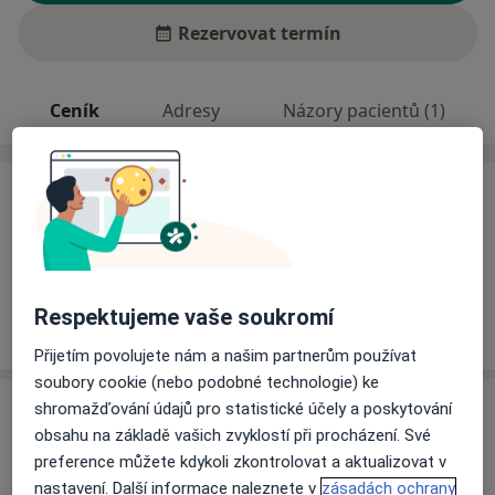
Rezervovat termín
Ceník
Adresy
Názory pacientů (1)
Ceník
Informace o službách a cenách nejsou k dispozici
Tento specialista ještě nepřidával žádné informace o
svých službách.
Respektujeme vaše soukromí
Přijetím povolujete nám a našim partnerům používat
soubory cookie (nebo podobné technologie) ke
Adresy (2)
shromažďování údajů pro statistické účely a poskytování
obsahu na základě vašich zvyklostí při procházení. Své
Adresa 1
Adresa 2
preference můžete kdykoli zkontrolovat a aktualizovat v
nastavení. Další informace naleznete v
zásadách ochrany