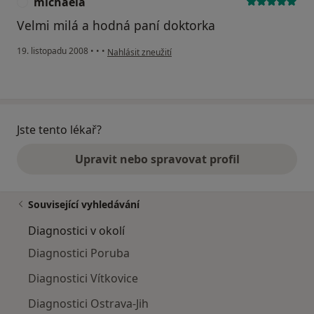
michaela
M
Velmi milá a hodná paní doktorka
podle názoru uživatele michaela
19. listopadu 2008
•
•
•
Nahlásit zneužití
Jste tento lékař?
Upravit nebo spravovat profil
Související vyhledávání
Diagnostici v okolí
Diagnostici Poruba
Diagnostici Vítkovice
Diagnostici Ostrava-Jih