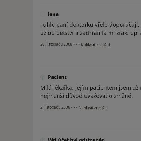
lena
L
Tuhle paní doktorku vřele doporučuji,
už od dětství a zachránila mi zrak. op
podle názoru uživatele lena
20. listopadu 2008
•
•
•
Nahlásit zneužití
Pacient
Milá lékařka, jejím pacientem jsem už
nejmenší důvod uvažovat o změně.
podle názoru uživatele Pacient
2. listopadu 2008
•
•
•
Nahlásit zneužití
Váš účet byl odstraněn