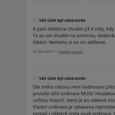
Váš účet byl odstraněn
K paní doktorce chodím již 4 roky, kdy
1x za rok chodím na kontrolu, doktorka
čekání. Nemohu si na nic stěžovat.
podle názoru uživatele Váš účet byl od
10. října 2012
•
•
•
Nahlásit zneužití
Váš účet byl odstraněn
Dle mého názoru není hodnocení předc
protože oční ordinace MUDr. Hrušákové
určitou historií, který je po celkové i
Vlastní ordinace je vybavena nejmodern
nemají i některé zcela nové ordinace. 