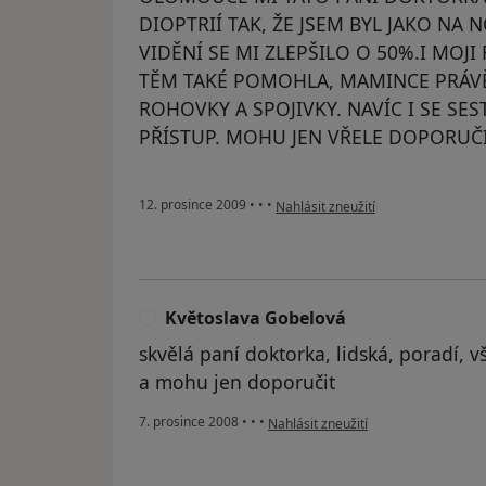
DIOPTRIÍ TAK, ŽE JSEM BYL JAKO NA 
VIDĚNÍ SE MI ZLEPŠILO O 50%.I MOJI
TĚM TAKÉ POMOHLA, MAMINCE PRÁV
ROHOVKY A SPOJIVKY. NAVÍC I SE SE
PŘÍSTUP. MOHU JEN VŘELE DOPORUČ
podle názoru uživatele Pacient
12. prosince 2009
•
•
•
Nahlásit zneužití
Květoslava Gobelová
K
skvělá paní doktorka, lidská, poradí, v
a mohu jen doporučit
podle názoru uživatele Květoslava 
7. prosince 2008
•
•
•
Nahlásit zneužití