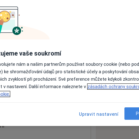
ách nejsou k dispozici
ádné informace o svých službách.
ujeme vaše soukromí
ovolujete nám a našim partnerům používat soubory cookie (nebo po
e) ke shromažďování údajů pro statistické účely a poskytování obs
ich zvyklostí při procházení. Své preference můžete kdykoli zkontro
t v nastavení. Další informace naleznete v
zásadách ochrany soukr
okie.
 mapu
 otevře v nové záložce
P
Upravit nastavení
ní