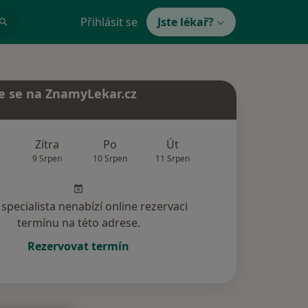
Přihlásit se
Jste lékař?
e se na ZnamyLekar.cz
Zítra
Po
Út
St
Čt
9 Srpen
10 Srpen
11 Srpen
12 Srpen
13 Srp
specialista nenabízí online rezervaci
termínu na této adrese.
Rezervovat termín