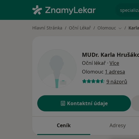
specializ
Hlavní Stránka
Oční Lékař
Olomouc
Karl
Změna mě
MUDr.
Karla Hrušák
o specia
Oční lékař
·
Více
Olomouc
1 adresa
9 názorů
Kontaktní údaje
Ceník
Adresy