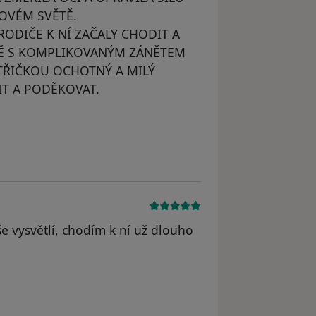
NOVÉM SVĚTĚ.
 RODIČE K NÍ ZAČALY CHODIT A
Ě S KOMPLIKOVANÝM ZÁNĚTEM
STŘIČKOU OCHOTNÝ A MILÝ
IT A PODĚKOVAT.
še vysvětlí, chodím k ní už dlouho
Gobelová