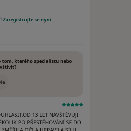
í!
Zaregistrujte se nyní
tom, kterého specialistu nebo
vštívit?
Ne
HLASIT.OD 13 LET NAVŠTĚVUJI
NĚKOLIK.PO PŘESTĚHOVÁNÍ SE DO
ZMĚŘILA OČI A UPRAVILA SÍLU