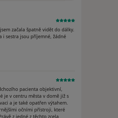
 jsem začala špatně vidět do dálky.
 i sestra jsou příjemné, žádné
straněn
hozího pacienta objektivní,
 je v centru města v domě již s
novaci a je také opatřen výtahem.
ějšími očními přístroji, které
Právě z jedné z těchto zcela