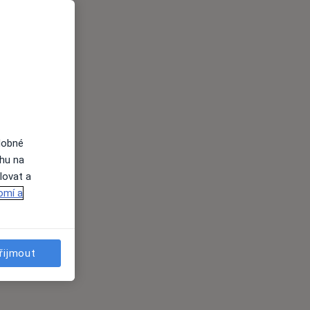
dobné
ahu na
lovat a
omí a
řijmout