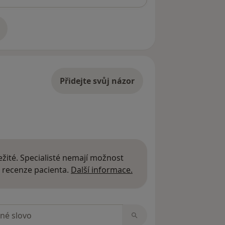
adrese
Přidejte svůj názor
žité. Specialisté nemají možnost
Další informace o názor
 recenze pacienta.
Další informace.
zorech