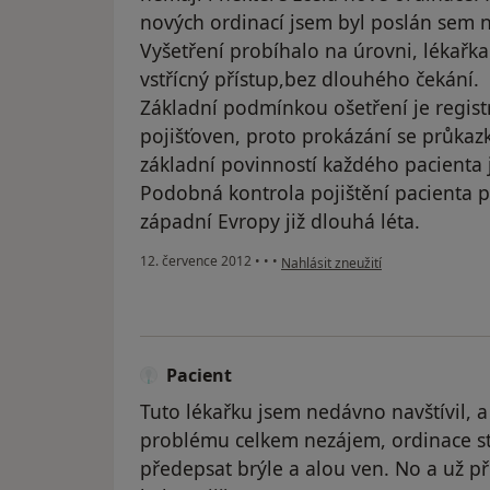
nových ordinací jsem byl poslán sem na
Vyšetření probíhalo na úrovni, lékařka
vstřícný přístup,bez dlouhého čekání.
Základní podmínkou ošetření je regist
pojišťoven, proto prokázání se průkaz
základní povinností každého pacienta 
Podobná kontrola pojištění pacienta p
západní Evropy již dlouhá léta.
podle názoru uživatele Váš účet b
12. července 2012
•
•
•
Nahlásit zneužití
Pacient
Tuto lékařku jsem nedávno navštívil, 
problému celkem nezájem, ordinace sta
předepsat brýle a alou ven. No a už př