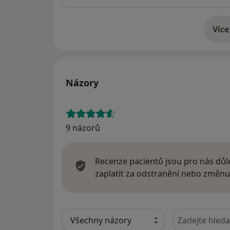
Více
o 
Názory
9 názorů
Recenze pacientů jsou pro nás důle
zaplatit za odstranění nebo změnu
Hledejte v ná