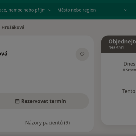
ace, nemoc nebo příjmení
Město nebo region
a Hrušáková
sta
Objednejt
Neaktivní
ová
lizacích
Dnes
8 Srpen
Tento 
Rezervovat termín
Názory pacientů (9)