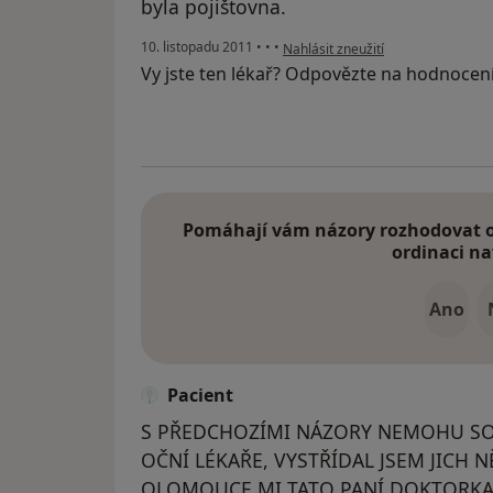
byla pojištovna.
podle názoru uživatele Pacient
10. listopadu 2011
•
•
•
Nahlásit zneužití
Vy jste ten lékař? Odpovězte na hodnocen
Pomáhají vám názory rozhodovat o 
ordinaci na
Ano
Pacient
S PŘEDCHOZÍMI NÁZORY NEMOHU SOU
OČNÍ LÉKAŘE, VYSTŘÍDAL JSEM JICH 
OLOMOUCE MI TATO PANÍ DOKTORKA 