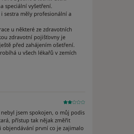
 speciální vyšetření.
 i sestra měly profesionální a
race u některé ze zdravotních
kou zdravotní pojišťovny je
ještě před zahájením ošetření.
robíhá u všech lékařů v zemích
yl odstraněn
a nebyl jsem spokojen, o můj podis
rá, přístup tak nějak změřit
i objendávání první co je zajimalo