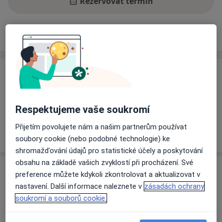
Rezervovat termín
Ceník
Adresy
Názory pacientů
Ceník
Informace o službách a cenách nejsou k dispozici
Tento specialista ještě nepřidával žádné informace o
Respektujeme vaše soukromí
svých službách.
Přijetím povolujete nám a našim partnerům používat
soubory cookie (nebo podobné technologie) ke
shromažďování údajů pro statistické účely a poskytování
obsahu na základě vašich zvyklostí při procházení. Své
Adresa
preference můžete kdykoli zkontrolovat a aktualizovat v
nastavení. Další informace naleznete v
zásadách ochrany
Online24, s.r.o. Praha-Nové Město
soukromí a souborů cookie.
Karlovo nám. 319/3,
Praha
120 00