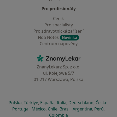
Pro profesionály
Ceník
Pro specialisty
Pro zdravotnická zařízení
Noa Notes
Novinka
Centrum nápovědy
Kontakt
ZnamyLekar - Hlavní stránka
ZnanyLekarz Sp. z o.o.
ul. Kolejowa 5/7
01-217 Warszawa, Polska
se otevře v nové záložce
se otevře v nové záložce
se otevře v nové záložce
se otevře v nové záložce
se otevře v 
se o
Polska
,
Türkiye
,
España
,
Italia
,
Deutschland
,
Česko
,
se otevře v nové záložce
se otevře v nové záložce
se otevře v nové záložce
se otevře v nové záložc
se otevře v 
se ote
Portugal
,
México
,
Chile
,
Brasil
,
Argentina
,
Perú
,
se otevře v nové záložce
Colombia