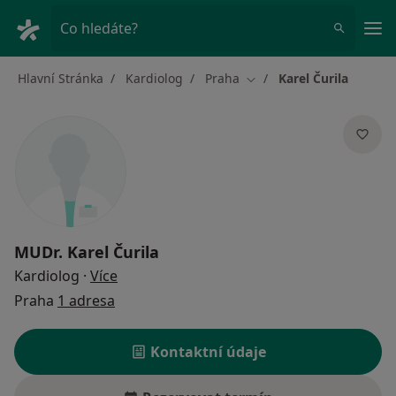
Hla
Co hledáte?
Hlavní Stránka
Kardiolog
Praha
Karel Čurila
Změna města
MUDr.
Karel Čurila
o specializacích
Kardiolog
·
Více
Praha
1 adresa
Kontaktní údaje