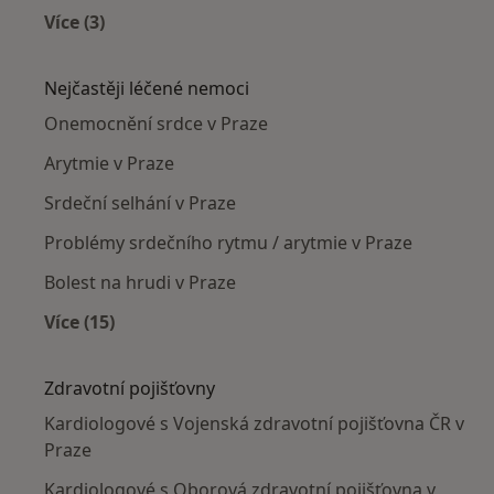
Více (3)
Více v kategorii: Kardiologové v okolí
Nejčastěji léčené nemoci
Onemocnění srdce v Praze
Arytmie v Praze
Srdeční selhání v Praze
Problémy srdečního rytmu / arytmie v Praze
Bolest na hrudi v Praze
Více (15)
Více v kategorii: Nejčastěji léčené nemoci
Zdravotní pojišťovny
Kardiologové s Vojenská zdravotní pojišťovna ČR v
Praze
Kardiologové s Oborová zdravotní pojišťovna v