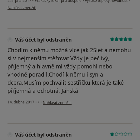
2. srpna 2017
•
Praktický lékař pro dospělé
•
vysoké teploty,nevolnost
•
podle názoru uživatele Váš účet byl odstraněn
Nahlásit zneužití
Váš účet byl odstraněn
Chodím k němu možná více jak 25let a nemohu
si v nejmenším stěžovat.Vždy je pečlivý,
příjemný a hlavně mi vždy pomohl nebo
vhodně poradil.Chodí k němu i syn a
dcera.Musím pochválit sestřičku,která je také
příjemná a ochotná. Jánská
podle názoru uživatele Váš účet byl odstraněn
14. dubna 2017
•
•
•
Nahlásit zneužití
Váš účet byl odstraněn