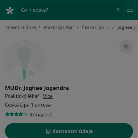
Hla
Co hledáte?
Hlavní Stránka
Praktický Lékař
Česká Lípa
Joghee J
Změna města
MUDr.
Joghee Jogendra
o specializacích
Praktický lékař
·
Více
Česká Lípa
1 adresa
37 názorů
Kontaktní údaje