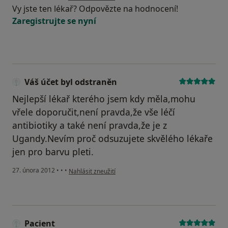
Vy jste ten lékař? Odpovězte na hodnocení!
Zaregistrujte se nyní
Váš účet byl odstraněn
Nejlepší lékař kterého jsem kdy měla,mohu
vřele doporučit,není pravda,že vše léčí
antibiotiky a také není pravda,že je z
Ugandy.Nevím proč odsuzujete skvělého lékaře
jen pro barvu pleti.
podle názoru uživatele Váš účet byl odstraněn
27. února 2012
•
•
•
Nahlásit zneužití
Pacient