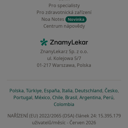
Pro specialisty
Pro zdravotnická zařízení
Noa Notes
Novinka
Centrum nápovědy
Kontakt
ZnamyLekar - Hlavní stránka
ZnanyLekarz Sp. z o.o.
ul. Kolejowa 5/7
01-217 Warszawa, Polska
se otevře v nové záložce
se otevře v nové záložce
se otevře v nové záložce
se otevře v nové záložce
se otevře v 
se o
Polska
,
Türkiye
,
España
,
Italia
,
Deutschland
,
Česko
,
se otevře v nové záložce
se otevře v nové záložce
se otevře v nové záložce
se otevře v nové záložc
se otevře v 
se ote
Portugal
,
México
,
Chile
,
Brasil
,
Argentina
,
Perú
,
se otevře v nové záložce
Colombia
NAŘÍZENÍ (EU) 2022/2065 (DSA) článek 24: 15.395.179
uživatelů/měsíc - Červen 2026