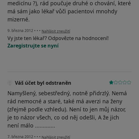
medicínu ?), rád poučuje druhé o chování, které
má sám jako lékař vůči pacientovi mnohdy
mizerné.
podle názoru uživatele Váš účet byl odstraněn
9. března 2012
•
•
•
Nahlásit zneužití
Vy jste ten lékař? Odpovězte na hodnocení!
Zaregistrujte se nyní
Váš účet byl odstraněn
Namyšlený, sebestředný, notně přidrzlý. Nemá
rád nemocné a staré, také má averzi na ženy
(zřejmě podle vzhledu). Není to jen můj názor,
je to názor všech, co od něj odešli, A že jich
není málo .............
podle názoru uživatele Váš účet byl odstraněn
7. března 2012
•
•
•
Nahlásit zneužití