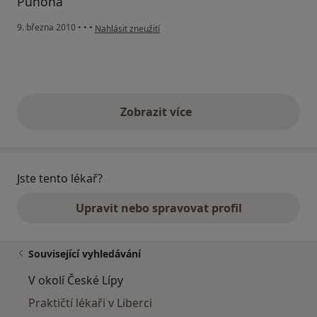
Půhoná
podle názoru uživatele Pacient
9. března 2010
•
•
•
Nahlásit zneužití
Zobrazit více
výše uvedené názory
Jste tento lékař?
Upravit nebo spravovat profil
Související vyhledávání
V okolí České Lípy
Praktičtí lékaři v Liberci