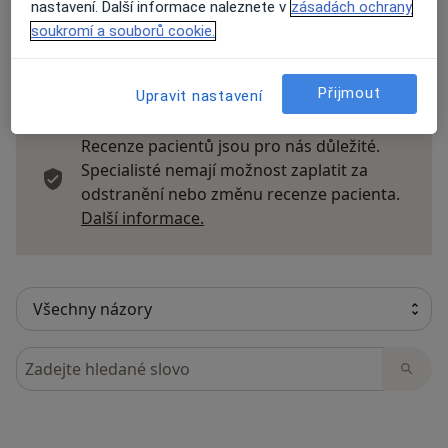
nastavení. Další informace naleznete v
zásadách ochrany
soukromí a souborů cookie.
37 názorů
Přijmout
Upravit nastavení
Recenze pacientů jsou pro nás důležité.
Specialisté nemají možnost zaplatit za
odstranění nebo změnu recenze pacienta.
Další informace o názorech
Další informace.
Hledejte v názorech