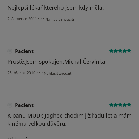
Nejlepší lékař kterého jsem kdy měla.
podle názoru uživatele Pacient
2. července 2011
•
•
•
Nahlásit zneužití
Pacient
Prostě.Jsem spokojen.Michal Červinka
podle názoru uživatele Pacient
25. března 2010
•
•
•
Nahlásit zneužití
Pacient
K panu MUDr. Joghee chodím již řadu let a mám
k němu velkou důvěru.