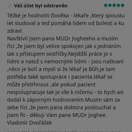
Váš účet byl odstraněn
Těžké je hodnotit člověka - lékaře ,který spoustu
let studoval a teď pomáhá lidem od bolesti a ku
zdraví.
Navštívil jsem pana MUDr Jogheeho a musím
říci ,že jsem byl velice spokojen jak s jednáním
tak s přístupem sestřičky,Nejtěžší práce je s
lidmi a natož s nemocnými lidmi - jsou naštvaní
,něco je bolí a myslí si že lékař je Bůh,je tam
potřeba také spolupráce i pacienta,lékař se
může přetrhnout ,ale pokud pacient
nespolupracuje tak je vše k ničemu - to bych asi
dodal k záporným hodnocením.Musím sám za
sebe říci ,že jsem pana doktora poslouchal a
jsem fit - děkuji Vám pane MUDr Joghee.
Vladimír Dvořáček