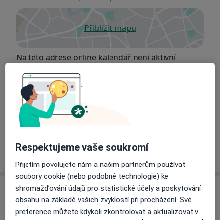
Přiblížit mapu
se otevře v nové záložce
Dostupnost
Na této adrese online kalendář není aktivní
Co mám v takové situaci udělat?
Způsoby platby (soukromé návštěvy)
Na teto adrese lékař přijímá pacienty na pojišťovnu
Detaily
Respektujeme vaše soukromí
Více
o adrese
Přijetím povolujete nám a našim partnerům používat
soubory cookie (nebo podobné technologie) ke
shromažďování údajů pro statistické účely a poskytování
Názory
obsahu na základě vašich zvyklostí při procházení. Své
preference můžete kdykoli zkontrolovat a aktualizovat v
Přidejte svůj názor