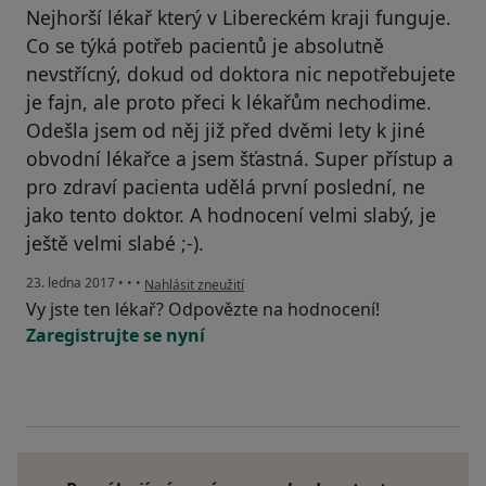
Nejhorší lékař který v Libereckém kraji funguje.
Co se týká potřeb pacientů je absolutně
nevstřícný, dokud od doktora nic nepotřebujete
je fajn, ale proto přeci k lékařům nechodime.
Odešla jsem od něj již před dvěmi lety k jiné
obvodní lékařce a jsem šťastná. Super přístup a
pro zdraví pacienta udělá první poslední, ne
jako tento doktor. A hodnocení velmi slabý, je
ještě velmi slabé ;-).
podle názoru uživatele Váš účet byl odstraněn
23. ledna 2017
•
•
•
Nahlásit zneužití
Vy jste ten lékař? Odpovězte na hodnocení!
Zaregistrujte se nyní