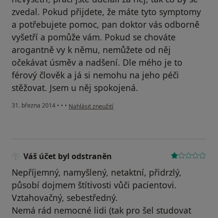
zvedal. Pokud přijdete, že máte tyto symptomy
a potřebujete pomoc, pan doktor vás odborně
vyšetří a pomůže vám. Pokud se chováte
arogantně vy k němu, nemůžete od něj
očekávat úsměv a nadšení. Dle mého je to
férový člověk a já si nemohu na jeho péči
stěžovat. Jsem u něj spokojená.
podle názoru uživatele Váš účet byl odstraněn
31. března 2014
•
•
•
Nahlásit zneužití
Váš účet byl odstraněn
Nepříjemný, namyšlený, netaktní, přidrzlý,
působí dojmem štítivosti vůči pacientovi.
Vztahovačný, sebestředný.
Nemá rád nemocné lidi (tak pro šel studovat