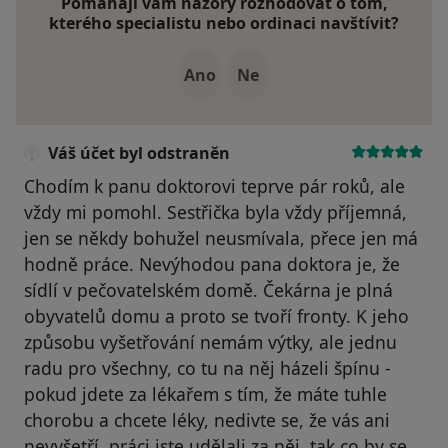
Pomáhají vám názory rozhodovat o tom,
kterého specialistu nebo ordinaci navštívit?
Ano
Ne
Váš účet byl odstraněn
Chodím k panu doktorovi teprve pár roků, ale
vždy mi pomohl. Sestřička byla vždy příjemná,
jen se někdy bohužel neusmívala, přece jen má
hodně práce. Nevýhodou pana doktora je, že
sídlí v pečovatelském domě. Čekárna je plná
obyvatelů domu a proto se tvoří fronty. K jeho
způsobu vyšetřování nemám výtky, ale jednu
radu pro všechny, co tu na něj házeli špínu -
pokud jdete za lékařem s tím, že máte tuhle
chorobu a chcete léky, nedivte se, že vás ani
nevyšetří, práci jste udělali za něj, tak co by se