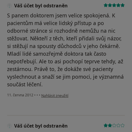
Váš účet byl odstraněn
S panem doktorem jsem velice spokojená. K
pacientům má velice lidský přístup a po
odborné stránce si rozhodně nemůžu na nic
stěžovat. Někteří z těch, kteří přidali svůj názor,
si stěžují na spousty důchodců v jeho čekárně.
Mladí lidé samozřejmě doktora tak často
nepotřebují. Ale to asi pochopí teprve tehdy, až
zestárnou. Právě to, že dokáže své pacienty
vyslechnout a snaží se jim pomoci, je významná
součást léčení.
podle názoru uživatele Váš účet byl odstraněn
11. června 2012
•
•
•
Nahlásit zneužití
Váš účet byl odstraněn