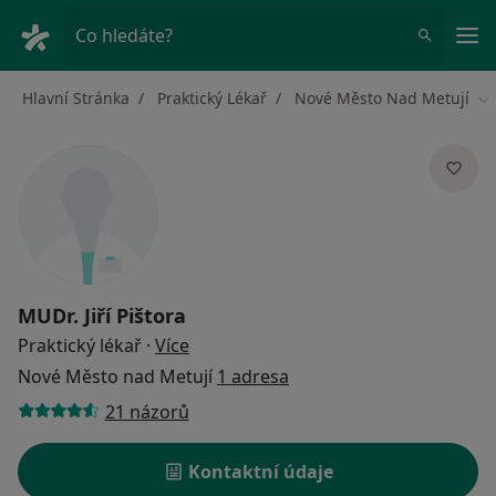
Hla
Co hledáte?
Hlavní Stránka
Praktický Lékař
Nové Město Nad Metují
Zm
MUDr.
Jiří Pištora
o specializacích
Praktický lékař
·
Více
Nové Město nad Metují
1 adresa
21 názorů
Kontaktní údaje