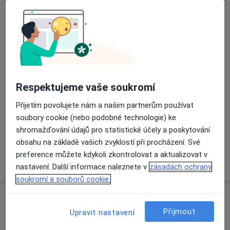
Přiblížit mapu
se otevře v nové záložce
Dostupnost
Na této adrese online kalendář není aktivní
Co mám v takové situaci udělat?
Respektujeme vaše soukromí
Způsoby platby (soukromé návštěvy)
Přijetím povolujete nám a našim partnerům používat
soubory cookie (nebo podobné technologie) ke
Na teto adrese lékař přijímá pacienty na pojišťovnu
shromažďování údajů pro statistické účely a poskytování
Detaily
obsahu na základě vašich zvyklostí při procházení. Své
preference můžete kdykoli zkontrolovat a aktualizovat v
Více
o adrese
nastavení. Další informace naleznete v
zásadách ochrany
soukromí a souborů cookie.
Názory
Přijmout
Upravit nastavení
Přidejte svůj názor