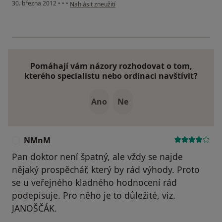
podle názoru uživatele Váš účet byl odstraněn
30. března 2012
•
•
•
Nahlásit zneužití
Pomáhají vám názory rozhodovat o tom,
kterého specialistu nebo ordinaci navštívit?
Ano
Ne
NMnM
N
Pan doktor není špatný, ale vždy se najde
nějaký prospěchář, který by rád výhody. Proto
se u veřejného kladného hodnocení rád
podepisuje. Pro něho je to důležité, viz.
JANOŠČÁK.