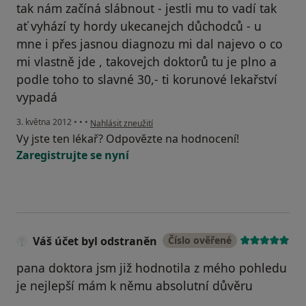
tak nám začíná slábnout - jestli mu to vadí tak
ať vyhází ty hordy ukecanejch důchodců - u
mne i přes jasnou diagnozu mi dal najevo o co
mi vlastně jde , takovejch doktorů tu je plno a
podle toho to slavné 30,- ti korunové lekařství
vypadá
podle názoru uživatele Váš účet byl odstraněn
3. května 2012
•
•
•
Nahlásit zneužití
Vy jste ten lékař? Odpovězte na hodnocení!
Zaregistrujte se nyní
Váš účet byl odstraněn
Číslo ověřené
pana doktora jsm již hodnotila z mého pohledu
je nejlepší mám k němu absolutní důvěru