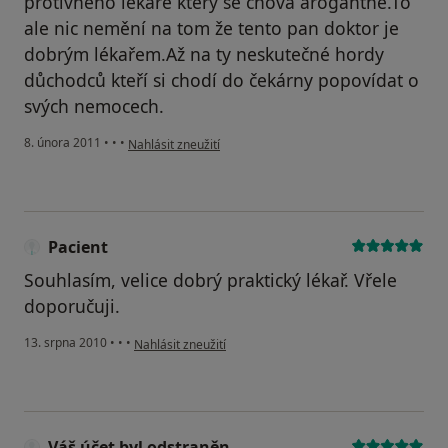
protivného lékaře který se chová arogantně.To
ale nic nemění na tom že tento pan doktor je
dobrým lékařem.Až na ty neskutečné hordy
důchodců kteří si chodí do čekárny popovídat o
svých nemocech.
podle názoru uživatele Pacient
8. února 2011
•
•
•
Nahlásit zneužití
Pacient
Souhlasím, velice dobrý praktický lékař. Vřele
doporučuji.
podle názoru uživatele Pacient
13. srpna 2010
•
•
•
Nahlásit zneužití
Váš účet byl odstraněn