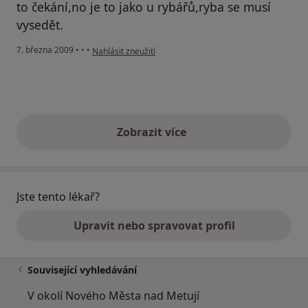
to čekání,no je to jako u rybářů,ryba se musí
vysedět.
podle názoru uživatele Janoščák
7. března 2009
•
•
•
Nahlásit zneužití
Zobrazit více
výše uvedené názory
Jste tento lékař?
Upravit nebo spravovat profil
Související vyhledávání
V okolí Nového Města nad Metují