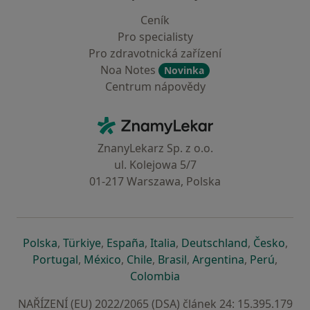
Ceník
Pro specialisty
Pro zdravotnická zařízení
Noa Notes
Novinka
Centrum nápovědy
Kontakt
ZnamyLekar - Hlavní stránka
ZnanyLekarz Sp. z o.o.
ul. Kolejowa 5/7
01-217 Warszawa, Polska
se otevře v nové záložce
se otevře v nové záložce
se otevře v nové záložce
se otevře v nové záložce
se otevře v 
se o
Polska
,
Türkiye
,
España
,
Italia
,
Deutschland
,
Česko
,
se otevře v nové záložce
se otevře v nové záložce
se otevře v nové záložce
se otevře v nové záložc
se otevře v 
se ote
Portugal
,
México
,
Chile
,
Brasil
,
Argentina
,
Perú
,
se otevře v nové záložce
Colombia
NAŘÍZENÍ (EU) 2022/2065 (DSA) článek 24: 15.395.179