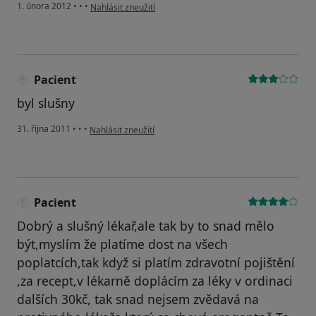
podle názoru uživatele NMnM
1. února 2012
•
•
•
Nahlásit zneužití
Pacient
byl slušny
podle názoru uživatele Pacient
31. října 2011
•
•
•
Nahlásit zneužití
Pacient
Dobrý a slušný lékař,ale tak by to snad mělo
být,myslím že platíme dost na všech
poplatcích,tak když si platím zdravotní pojištění
,za recept,v lékarně doplácím za léky v ordinaci
dalších 30kč, tak snad nejsem zvědavá na